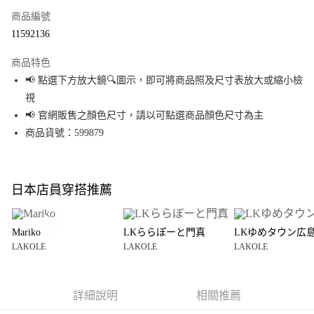
商品編號
超商取貨付款
11592136
LINE Pay
商品特色
Apple Pay
📢 點選下方放大鏡🔍圖示，即可將商品照及尺寸表放大或縮小檢
視
街口支付
📢 官網販售之顏色尺寸，請以可點選商品顏色尺寸為主
悠遊付
商品貨號：599879
Google Pay
全盈+PAY
日本店員穿搭推薦
大哥付你分期
相關說明
Mariko
LKららぽーと門真
LKゆめタウン広
【大哥付你分期使用說明】
LAKOLE
LAKOLE
LAKOLE
AFTEE先享後付
1.本服務由台灣大哥大提供，台灣大哥大用戶可立即使用無須另外申請。
2.付款方式選擇「大哥付你分期」，訂單成立後會自動跳轉到大哥付的交易
相關說明
流程，驗證手機門號後，選擇欲分期的期數、繳款截止日，確認付款後即完
【關於「AFTEE先享後付」】
成交易。
詳細說明
相關推薦
AFTEE先享後付是「在收到商品之後才付款」的支付方式。 讓您購物簡單便
運送方式
3.實際核准額度、可分期數及費用金額請依後續交易確認頁面所載為準。
利好安心！