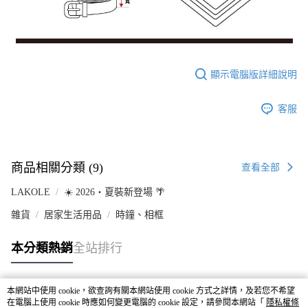
顯示電腦版詳細說明
客服
商品相關分類 (9)
查看全部
LAKOLE
☀️ 2026・夏裝新登場 🌴
雜貨
居家生活用品
時鐘、相框
本分類熱銷
全站排行
本網站中使用 cookie，欲查詢有關本網站使用 cookie 方式之詳情，及若您不希望
熱門標籤
在電腦上使用 cookie 時應如何變更電腦的 cookie 設定，請參閱本網站「
隱私權條