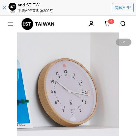
and ST TW
開啟APP
下載APP立即領300券
0
1
/
5