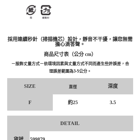
採用連續秒針（掃描機芯）設計，靜音不干擾，讓您無需
擔心滴答聲。
商品尺寸表（公分 cm）
－服飾丈量方式－依環境因素與丈量方式不同而產生些許誤差，合
理誤差範圍為3-5公分。
深度
SIZE
直徑
F
約25
3.5
DETAIL
貨號
599879