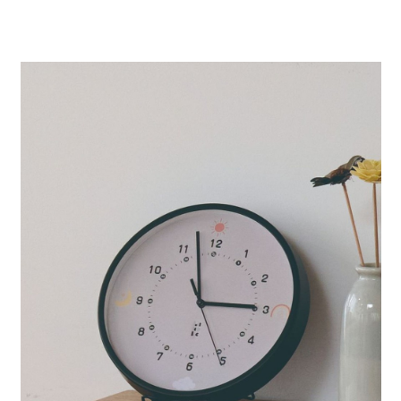
4.訂單成立30分鐘內，如未前往確認交易或遇審核未通過，訂單將自動取
１．簡單：不需註冊會員、不需綁卡、不需儲值。
全家 取貨付款
消。如遇「轉專審核」未通過狀況，表示未達大哥付你分期系統評分，恕無
２．便利：只要手機號碼，簡訊認證，即可結帳。
法說明評估內容。
每筆NT$80，滿NT$888(含以上)免運費
３．安心：先確認商品／服務後，再付款。
【繳款方式說明】
1.分期款項不併入電信帳單，「大哥付你分期」於每月結算日後寄送繳費提
付款後 全家取貨
【「AFTEE先享後付」結帳流程】
醒簡訊。
１．於結帳方式選擇「AFTEE先享後付」後，將跳轉至「AFTEE先享後付」
每筆NT$80，滿NT$888(含以上)免運費
2.透過簡訊連結打開帳單後，可選擇「超商條碼／台灣大直營門市／銀行轉
結帳頁面，進行簡訊認證並確認金額後，即可完成結帳。
帳／街口支付／iPASS MONEY」等通路繳費。
２．訂單成立數日內，您將收到繳費通知簡訊。
7-11 取貨付款
３．收到繳費通知簡訊後14天內，點擊此簡訊中的連結，可透過四大超商／
【注意事項】
每筆NT$80，滿NT$1,500(含以上)免運費
ATM／網路銀行／等多元方式進行付款，方視為交易完成。
1.本服務係由「台灣大哥大股份有限公司」（以下簡稱本公司）所提供，讓
※ 請注意：結帳手續完成當下不需立刻繳費，但若您需要取消訂單，請聯絡
用戶於交易時，得透過本服務購買商品或服務，並由商店將買賣／分期付款
付款後 7-11取貨
購買商品的店家。未經商家同意取消之訂單仍視為有效，需透過AFTEE先享
買賣價金債權讓與本公司後，依約使用本公司帳單繳交帳款。
後付繳納相關費用。
每筆NT$80，滿NT$1,500(含以上)免運費
2.基於同意付款使用「大哥付你分期」之契約關係目的，商店將以您的個人
※ 交易是否成功請以「AFTEE先享後付 」之結帳頁面顯示為準，若有關於
資料（包含姓名、電話或地址）提供予台灣大哥大進項蒐集、處理及利用，
是否繳費成功／繳費後需取消欲退款等相關疑問，請聯繫「AFTEE先享後付
宅配
由本公司與您本人進行分期帳單所需資料之確認、核對及更正。
客戶支援中心」
https://netprotections.freshdesk.com/support/home
3.完整用戶服務條款，請詳閱以下連結：
https://oppay.tw/userRule
每筆NT$80，滿NT$1,500(含以上)免運費
【注意事項】
１．透過由恩沛科技股份有限公司提供之「AFTEE先享後付」服務完成之交
易，需依本服務之必要範圍內提供個人資料，並將交易相關給付款項請求債
權轉讓予恩沛科技股份有限公司。
２．關於個人資料處理事宜，請瀏覽以下網址：
https://aftee.tw/terms/#terms3
３．未成年的使用者請事先徵得法定代理人或監護人之同意方可使用
「AFTEE先享後付」，若未經同意申辦者引起之損失，本公司不負相關責
任。