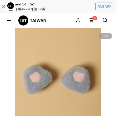
and ST TW
開啟APP
下載APP立即領300券
0
1
/
6