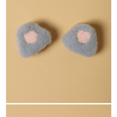
全家 取貨付款
消。如遇「轉專審核」未通過狀況，表示未達大哥付你分期系統評分，恕無
２．便利：只要手機號碼，簡訊認證，即可結帳。
法說明評估內容。
每筆NT$80，滿NT$1,500(含以上)免運費
３．安心：先確認商品／服務後，再付款。
【繳款方式說明】
1.分期款項不併入電信帳單，「大哥付你分期」於每月結算日後寄送繳費提
付款後 全家取貨
【「AFTEE先享後付」結帳流程】
醒簡訊。
１．於結帳方式選擇「AFTEE先享後付」後，將跳轉至「AFTEE先享後付」
每筆NT$80，滿NT$1,500(含以上)免運費
2.透過簡訊連結打開帳單後，可選擇「超商條碼／台灣大直營門市／銀行轉
結帳頁面，進行簡訊認證並確認金額後，即可完成結帳。
帳／街口支付／iPASS MONEY」等通路繳費。
２．訂單成立數日內，您將收到繳費通知簡訊。
7-11 取貨付款
３．收到繳費通知簡訊後14天內，點擊此簡訊中的連結，可透過四大超商／
【注意事項】
每筆NT$80，滿NT$1,500(含以上)免運費
ATM／網路銀行／等多元方式進行付款，方視為交易完成。
1.本服務係由「台灣大哥大股份有限公司」（以下簡稱本公司）所提供，讓
※ 請注意：結帳手續完成當下不需立刻繳費，但若您需要取消訂單，請聯絡
用戶於交易時，得透過本服務購買商品或服務，並由商店將買賣／分期付款
付款後 7-11取貨
購買商品的店家。未經商家同意取消之訂單仍視為有效，需透過AFTEE先享
買賣價金債權讓與本公司後，依約使用本公司帳單繳交帳款。
後付繳納相關費用。
每筆NT$80，滿NT$1,500(含以上)免運費
2.基於同意付款使用「大哥付你分期」之契約關係目的，商店將以您的個人
※ 交易是否成功請以「AFTEE先享後付 」之結帳頁面顯示為準，若有關於
資料（包含姓名、電話或地址）提供予台灣大哥大進項蒐集、處理及利用，
是否繳費成功／繳費後需取消欲退款等相關疑問，請聯繫「AFTEE先享後付
宅配
由本公司與您本人進行分期帳單所需資料之確認、核對及更正。
客戶支援中心」
https://netprotections.freshdesk.com/support/home
3.完整用戶服務條款，請詳閱以下連結：
https://oppay.tw/userRule
每筆NT$80，滿NT$1,500(含以上)免運費
【注意事項】
１．透過由恩沛科技股份有限公司提供之「AFTEE先享後付」服務完成之交
易，需依本服務之必要範圍內提供個人資料，並將交易相關給付款項請求債
權轉讓予恩沛科技股份有限公司。
２．關於個人資料處理事宜，請瀏覽以下網址：
https://aftee.tw/terms/#terms3
３．未成年的使用者請事先徵得法定代理人或監護人之同意方可使用
「AFTEE先享後付」，若未經同意申辦者引起之損失，本公司不負相關責
任。
４．使用「AFTEE先享後付」時，將依據個別帳號之用戶狀況，依本公司即