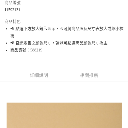
商品編號
超商取貨付款
11592131
LINE Pay
商品特色
Apple Pay
📢 點選下方放大鏡🔍圖示，即可將商品照及尺寸表放大或縮小檢
視
街口支付
📢 官網販售之顏色尺寸，請以可點選商品顏色尺寸為主
悠遊付
商品貨號：588219
Google Pay
全盈+PAY
詳細說明
相關推薦
大哥付你分期
相關說明
【大哥付你分期使用說明】
AFTEE先享後付
1.本服務由台灣大哥大提供，台灣大哥大用戶可立即使用無須另外申請。
2.付款方式選擇「大哥付你分期」，訂單成立後會自動跳轉到大哥付的交易
相關說明
流程，驗證手機門號後，選擇欲分期的期數、繳款截止日，確認付款後即完
【關於「AFTEE先享後付」】
成交易。
AFTEE先享後付是「在收到商品之後才付款」的支付方式。 讓您購物簡單便
運送方式
3.實際核准額度、可分期數及費用金額請依後續交易確認頁面所載為準。
利好安心！
4.訂單成立30分鐘內，如未前往確認交易或遇審核未通過，訂單將自動取
１．簡單：不需註冊會員、不需綁卡、不需儲值。