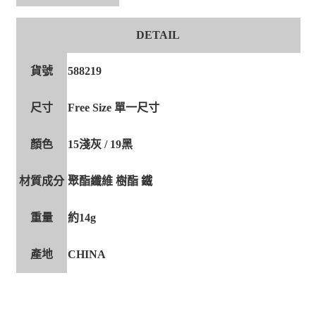
DETAIL
貨號
588219
尺寸
Free Size 單一尺寸
顏色
15淺灰 / 19黑
材質成分
聚酯纖維 樹酯 鐵
重量
約14g
產地
CHINA