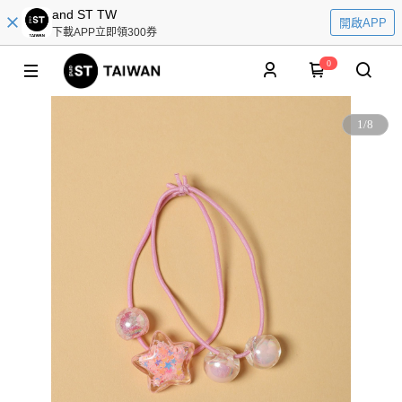
and ST TW
開啟APP
下載APP立即領300券
0
1
/
8