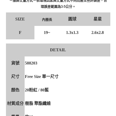
－服飾丈量方式－依環境因素與丈量方式不同而產生些許誤差，合
理誤差範圍為3-5公分。
圓球
星星
SIZE
內圈長
F
19~
1.3x1.3
2.6x2.8
DETAIL
貨號
588203
尺寸
Free Size 單一尺寸
顏色
20粉紅 / 80藍
材質成分
樹脂 聚酯纖維