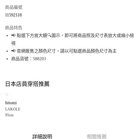
商品編號
超商取貨付款
11592118
LINE Pay
商品特色
Apple Pay
📢 點選下方放大鏡🔍圖示，即可將商品照及尺寸表放大或縮小檢
視
街口支付
📢 官網販售之顏色尺寸，請以可點選商品顏色尺寸為主
悠遊付
商品貨號：588203
Google Pay
全盈+PAY
日本店員穿搭推薦
大哥付你分期
相關說明
hitomi
【大哥付你分期使用說明】
LAKOLE
AFTEE先享後付
1.本服務由台灣大哥大提供，台灣大哥大用戶可立即使用無須另外申請。
95cm
2.付款方式選擇「大哥付你分期」，訂單成立後會自動跳轉到大哥付的交易
相關說明
流程，驗證手機門號後，選擇欲分期的期數、繳款截止日，確認付款後即完
【關於「AFTEE先享後付」】
成交易。
AFTEE先享後付是「在收到商品之後才付款」的支付方式。 讓您購物簡單便
運送方式
3.實際核准額度、可分期數及費用金額請依後續交易確認頁面所載為準。
利好安心！
詳細說明
相關推薦