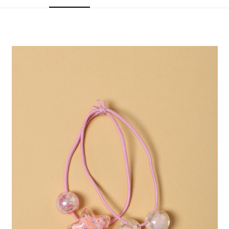
4.訂單成立30分鐘內，如未前往確認交易或遇審核未通過，訂單將自動取
１．簡單：不需註冊會員、不需綁卡、不需儲值。
全家 取貨付款
消。如遇「轉專審核」未通過狀況，表示未達大哥付你分期系統評分，恕無
２．便利：只要手機號碼，簡訊認證，即可結帳。
法說明評估內容。
每筆NT$80，滿NT$1,500(含以上)免運費
３．安心：先確認商品／服務後，再付款。
【繳款方式說明】
1.分期款項不併入電信帳單，「大哥付你分期」於每月結算日後寄送繳費提
付款後 全家取貨
【「AFTEE先享後付」結帳流程】
醒簡訊。
１．於結帳方式選擇「AFTEE先享後付」後，將跳轉至「AFTEE先享後付」
每筆NT$80，滿NT$1,500(含以上)免運費
2.透過簡訊連結打開帳單後，可選擇「超商條碼／台灣大直營門市／銀行轉
結帳頁面，進行簡訊認證並確認金額後，即可完成結帳。
帳／街口支付／iPASS MONEY」等通路繳費。
２．訂單成立數日內，您將收到繳費通知簡訊。
7-11 取貨付款
３．收到繳費通知簡訊後14天內，點擊此簡訊中的連結，可透過四大超商／
【注意事項】
每筆NT$80，滿NT$1,500(含以上)免運費
ATM／網路銀行／等多元方式進行付款，方視為交易完成。
1.本服務係由「台灣大哥大股份有限公司」（以下簡稱本公司）所提供，讓
※ 請注意：結帳手續完成當下不需立刻繳費，但若您需要取消訂單，請聯絡
用戶於交易時，得透過本服務購買商品或服務，並由商店將買賣／分期付款
付款後 7-11取貨
購買商品的店家。未經商家同意取消之訂單仍視為有效，需透過AFTEE先享
買賣價金債權讓與本公司後，依約使用本公司帳單繳交帳款。
後付繳納相關費用。
每筆NT$80，滿NT$1,500(含以上)免運費
2.基於同意付款使用「大哥付你分期」之契約關係目的，商店將以您的個人
※ 交易是否成功請以「AFTEE先享後付 」之結帳頁面顯示為準，若有關於
資料（包含姓名、電話或地址）提供予台灣大哥大進項蒐集、處理及利用，
是否繳費成功／繳費後需取消欲退款等相關疑問，請聯繫「AFTEE先享後付
宅配
由本公司與您本人進行分期帳單所需資料之確認、核對及更正。
客戶支援中心」
https://netprotections.freshdesk.com/support/home
3.完整用戶服務條款，請詳閱以下連結：
https://oppay.tw/userRule
每筆NT$80，滿NT$1,500(含以上)免運費
【注意事項】
１．透過由恩沛科技股份有限公司提供之「AFTEE先享後付」服務完成之交
易，需依本服務之必要範圍內提供個人資料，並將交易相關給付款項請求債
權轉讓予恩沛科技股份有限公司。
２．關於個人資料處理事宜，請瀏覽以下網址：
https://aftee.tw/terms/#terms3
３．未成年的使用者請事先徵得法定代理人或監護人之同意方可使用
「AFTEE先享後付」，若未經同意申辦者引起之損失，本公司不負相關責
任。