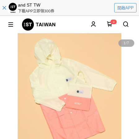
and ST TW
開啟APP
下載APP立即領300券
0
1
/
7