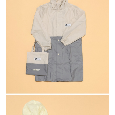
4.訂單成立30分鐘內，如未前往確認交易或遇審核未通過，訂單將自動取
１．簡單：不需註冊會員、不需綁卡、不需儲值。
全家 取貨付款
消。如遇「轉專審核」未通過狀況，表示未達大哥付你分期系統評分，恕無
２．便利：只要手機號碼，簡訊認證，即可結帳。
法說明評估內容。
每筆NT$80，滿NT$1,500(含以上)免運費
３．安心：先確認商品／服務後，再付款。
【繳款方式說明】
1.分期款項不併入電信帳單，「大哥付你分期」於每月結算日後寄送繳費提
付款後 全家取貨
【「AFTEE先享後付」結帳流程】
醒簡訊。
１．於結帳方式選擇「AFTEE先享後付」後，將跳轉至「AFTEE先享後付」
每筆NT$80，滿NT$1,500(含以上)免運費
2.透過簡訊連結打開帳單後，可選擇「超商條碼／台灣大直營門市／銀行轉
結帳頁面，進行簡訊認證並確認金額後，即可完成結帳。
帳／街口支付／iPASS MONEY」等通路繳費。
２．訂單成立數日內，您將收到繳費通知簡訊。
7-11 取貨付款
３．收到繳費通知簡訊後14天內，點擊此簡訊中的連結，可透過四大超商／
【注意事項】
每筆NT$80，滿NT$1,500(含以上)免運費
ATM／網路銀行／等多元方式進行付款，方視為交易完成。
1.本服務係由「台灣大哥大股份有限公司」（以下簡稱本公司）所提供，讓
※ 請注意：結帳手續完成當下不需立刻繳費，但若您需要取消訂單，請聯絡
用戶於交易時，得透過本服務購買商品或服務，並由商店將買賣／分期付款
付款後 7-11取貨
購買商品的店家。未經商家同意取消之訂單仍視為有效，需透過AFTEE先享
買賣價金債權讓與本公司後，依約使用本公司帳單繳交帳款。
後付繳納相關費用。
每筆NT$80，滿NT$1,500(含以上)免運費
2.基於同意付款使用「大哥付你分期」之契約關係目的，商店將以您的個人
※ 交易是否成功請以「AFTEE先享後付 」之結帳頁面顯示為準，若有關於
資料（包含姓名、電話或地址）提供予台灣大哥大進項蒐集、處理及利用，
是否繳費成功／繳費後需取消欲退款等相關疑問，請聯繫「AFTEE先享後付
宅配
由本公司與您本人進行分期帳單所需資料之確認、核對及更正。
客戶支援中心」
https://netprotections.freshdesk.com/support/home
3.完整用戶服務條款，請詳閱以下連結：
https://oppay.tw/userRule
每筆NT$80，滿NT$1,500(含以上)免運費
【注意事項】
１．透過由恩沛科技股份有限公司提供之「AFTEE先享後付」服務完成之交
易，需依本服務之必要範圍內提供個人資料，並將交易相關給付款項請求債
權轉讓予恩沛科技股份有限公司。
２．關於個人資料處理事宜，請瀏覽以下網址：
https://aftee.tw/terms/#terms3
３．未成年的使用者請事先徵得法定代理人或監護人之同意方可使用
「AFTEE先享後付」，若未經同意申辦者引起之損失，本公司不負相關責
任。