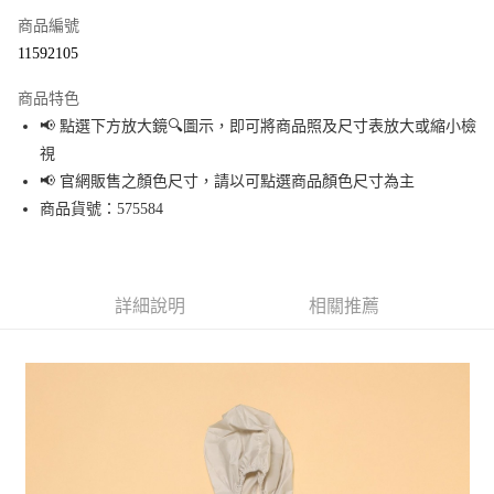
商品編號
超商取貨付款
11592105
LINE Pay
商品特色
Apple Pay
📢 點選下方放大鏡🔍圖示，即可將商品照及尺寸表放大或縮小檢
視
街口支付
📢 官網販售之顏色尺寸，請以可點選商品顏色尺寸為主
悠遊付
商品貨號：575584
Google Pay
全盈+PAY
詳細說明
相關推薦
大哥付你分期
相關說明
【大哥付你分期使用說明】
AFTEE先享後付
1.本服務由台灣大哥大提供，台灣大哥大用戶可立即使用無須另外申請。
2.付款方式選擇「大哥付你分期」，訂單成立後會自動跳轉到大哥付的交易
相關說明
流程，驗證手機門號後，選擇欲分期的期數、繳款截止日，確認付款後即完
【關於「AFTEE先享後付」】
成交易。
AFTEE先享後付是「在收到商品之後才付款」的支付方式。 讓您購物簡單便
運送方式
3.實際核准額度、可分期數及費用金額請依後續交易確認頁面所載為準。
利好安心！