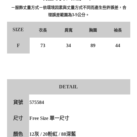
－服飾丈量方式－依環境因素與丈量方式不同而產生些許誤差，合
理誤差範圍為3-5公分。
SIZE
衣長
肩寬
胸圍
袖長
F
73
34
89
44
DETAIL
貨號
575584
尺寸
Free Size 單一尺寸
顏色
12灰 / 20粉紅 / 88深藍