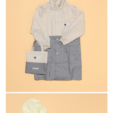
4.訂單成立30分鐘內，如未前往確認交易或遇審核未通過，訂單將自動取
１．簡單：不需註冊會員、不需綁卡、不需儲值。
全家 取貨付款
消。如遇「轉專審核」未通過狀況，表示未達大哥付你分期系統評分，恕無
２．便利：只要手機號碼，簡訊認證，即可結帳。
法說明評估內容。
每筆NT$80，滿NT$1,500(含以上)免運費
３．安心：先確認商品／服務後，再付款。
【繳款方式說明】
1.分期款項不併入電信帳單，「大哥付你分期」於每月結算日後寄送繳費提
付款後 全家取貨
【「AFTEE先享後付」結帳流程】
醒簡訊。
１．於結帳方式選擇「AFTEE先享後付」後，將跳轉至「AFTEE先享後付」
每筆NT$80，滿NT$1,500(含以上)免運費
2.透過簡訊連結打開帳單後，可選擇「超商條碼／台灣大直營門市／銀行轉
結帳頁面，進行簡訊認證並確認金額後，即可完成結帳。
帳／街口支付／iPASS MONEY」等通路繳費。
２．訂單成立數日內，您將收到繳費通知簡訊。
7-11 取貨付款
３．收到繳費通知簡訊後14天內，點擊此簡訊中的連結，可透過四大超商／
【注意事項】
每筆NT$80，滿NT$1,500(含以上)免運費
ATM／網路銀行／等多元方式進行付款，方視為交易完成。
1.本服務係由「台灣大哥大股份有限公司」（以下簡稱本公司）所提供，讓
※ 請注意：結帳手續完成當下不需立刻繳費，但若您需要取消訂單，請聯絡
用戶於交易時，得透過本服務購買商品或服務，並由商店將買賣／分期付款
付款後 7-11取貨
購買商品的店家。未經商家同意取消之訂單仍視為有效，需透過AFTEE先享
買賣價金債權讓與本公司後，依約使用本公司帳單繳交帳款。
後付繳納相關費用。
每筆NT$80，滿NT$1,500(含以上)免運費
2.基於同意付款使用「大哥付你分期」之契約關係目的，商店將以您的個人
※ 交易是否成功請以「AFTEE先享後付 」之結帳頁面顯示為準，若有關於
資料（包含姓名、電話或地址）提供予台灣大哥大進項蒐集、處理及利用，
是否繳費成功／繳費後需取消欲退款等相關疑問，請聯繫「AFTEE先享後付
宅配
由本公司與您本人進行分期帳單所需資料之確認、核對及更正。
客戶支援中心」
https://netprotections.freshdesk.com/support/home
3.完整用戶服務條款，請詳閱以下連結：
https://oppay.tw/userRule
每筆NT$80，滿NT$1,500(含以上)免運費
【注意事項】
１．透過由恩沛科技股份有限公司提供之「AFTEE先享後付」服務完成之交
易，需依本服務之必要範圍內提供個人資料，並將交易相關給付款項請求債
權轉讓予恩沛科技股份有限公司。
２．關於個人資料處理事宜，請瀏覽以下網址：
https://aftee.tw/terms/#terms3
３．未成年的使用者請事先徵得法定代理人或監護人之同意方可使用
「AFTEE先享後付」，若未經同意申辦者引起之損失，本公司不負相關責
任。