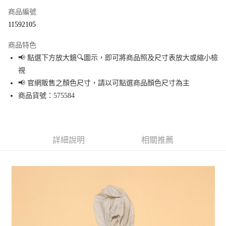
商品編號
超商取貨付款
11592105
LINE Pay
商品特色
Apple Pay
📢 點選下方放大鏡🔍圖示，即可將商品照及尺寸表放大或縮小檢
視
街口支付
📢 官網販售之顏色尺寸，請以可點選商品顏色尺寸為主
悠遊付
商品貨號：575584
Google Pay
全盈+PAY
詳細說明
相關推薦
大哥付你分期
相關說明
【大哥付你分期使用說明】
AFTEE先享後付
1.本服務由台灣大哥大提供，台灣大哥大用戶可立即使用無須另外申請。
2.付款方式選擇「大哥付你分期」，訂單成立後會自動跳轉到大哥付的交易
相關說明
流程，驗證手機門號後，選擇欲分期的期數、繳款截止日，確認付款後即完
【關於「AFTEE先享後付」】
成交易。
AFTEE先享後付是「在收到商品之後才付款」的支付方式。 讓您購物簡單便
運送方式
3.實際核准額度、可分期數及費用金額請依後續交易確認頁面所載為準。
利好安心！