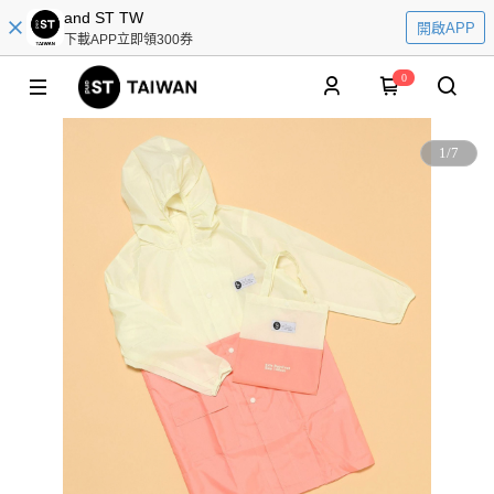
and ST TW
開啟APP
下載APP立即領300券
0
1
/
7