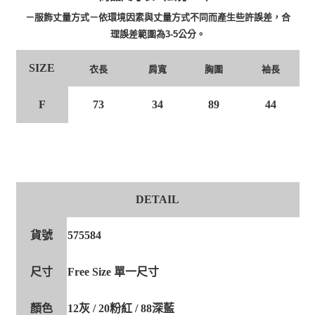
－服飾丈量方式－依環境因素與丈量方式不同而產生些許誤差，合
理誤差範圍為3-5公分。
SIZE
衣長
肩寬
胸圍
袖長
F
73
34
89
44
DETAIL
貨號
575584
尺寸
Free Size 單一尺寸
顏色
12灰 / 20粉紅 / 88深藍