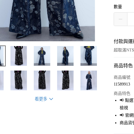
數量
付款與運
超取滿NT$
商品特色
付款方式
信用卡一
商品編號
11589913
超商取貨
商品特色
LINE Pay
看更多
📢 
檢視
Apple Pay
📢 
街口支付
商品貨號
悠遊付