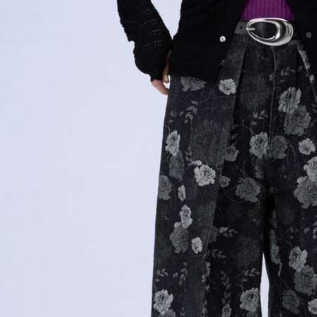
用戶於交
絡購買商品
款買賣價
先享後付
付款後 7-
2.基於同
※ 交易是
每筆NT$8
資料（包
是否繳費成
用，由本
付客戶支
宅配
3.完整用
【注意事
每筆NT$8
１．透過由
交易，需
求債權轉
２．關於
３．未成
「AFTE
任。
４．使用「
即時審查
結果請求
５．嚴禁
形，恩沛
動。