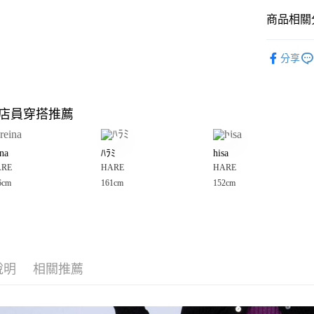
商品相關分
Google Pay
全盈+PAY
HARE
☀
分享
🈹 夏季 SU
大哥付你
相關說明
☀️ 2026
【大哥付
店員穿搭推薦
AFTEE先
1.本服務
HARE
2.付款方
相關說明
女裝
褲
流程，驗
【關於「A
ina
ﾊﾗﾐ
hisa
完成交易
AFTEE
女裝
褲
3.實際核
ARE
HARE
HARE
便利好安
運送方式
4.訂單成
１．簡單
6cm
161cm
152cm
HARE
☀
消。如遇
２．便利
全家 取貨
無法說明
３．安心
【繳款方
每筆NT$8
1.分期款
【「AFT
醒簡訊。
付款後 全
１．於結帳
2.透過簡
付」結帳
每筆NT$8
帳／街口支付
說明
相關推薦
２．訂單
３．收到繳
7-11 取貨
【注意事
／ATM／
1.本服務
※ 請注意
每筆NT$8