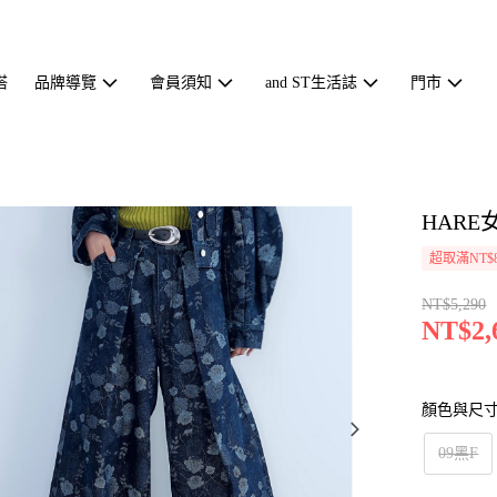
搭
品牌導覽
會員須知
and ST生活誌
門市
HARE
超取滿NT$
NT$5,290
NT$2,
顏色與尺
09黑F