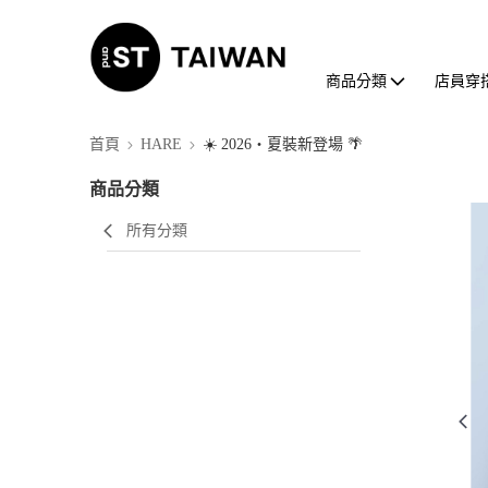
商品分類
店員穿
首頁
HARE
☀️ 2026・夏裝新登場 🌴
商品分類
所有分類