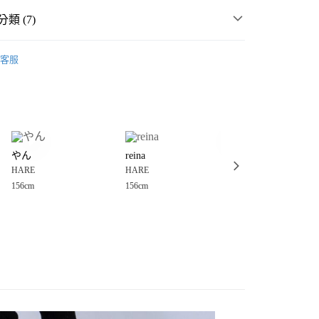
類 (7)
️ 2026・夏裝新登場 🌴
客服
MMER SALE ↘️
HARE
分期
・夏裝新登場 🌴
HARE
你分期使用說明】
享後付
由台灣大哥大提供，台灣大哥大用戶可立即使用無須另外申請。
女裝
褲
式選擇「大哥付你分期」，訂單成立後會自動跳轉到大哥付的交易
長褲
證手機門號後，選擇欲分期的期數、繳款截止日，確認付款後即
FTEE先享後付」】
。
やん
reina
shii
先享後付是「在收到商品之後才付款」的支付方式。 讓您購物簡單
丹寧褲、牛仔褲
准額度、可分期數及費用金額請依後續交易確認頁面所載為準。
HARE
HARE
HARE
心！
立30分鐘內，如未前往確認交易或遇審核未通過，訂單將自動取
：不需註冊會員、不需綁卡、不需儲值。
156cm
156cm
160cm
️MORE SALE MAX50%OFF🈹
「轉專審核」未通過狀況，表示未達大哥付你分期系統評分，恕
：只要手機號碼，簡訊認證，即可結帳。
付款
評估內容。
：先確認商品／服務後，再付款。
式說明】
0，滿NT$888(含以上)免運費
項不併入電信帳單，「大哥付你分期」於每月結算日後寄送繳費提
EE先享後付」結帳流程】
家取貨
方式選擇「AFTEE先享後付」後，將跳轉至「AFTEE先享後
訊連結打開帳單後，可選擇「超商條碼／台灣大直營門市／銀行轉
頁面，進行簡訊認證並確認金額後，即可完成結帳。
0，滿NT$888(含以上)免運費
／iPASS MONEY」等通路繳費。
成立數日內，您將收到繳費通知簡訊。
費通知簡訊後14天內，點擊此簡訊中的連結，可透過四大超商
付款
項】
網路銀行／等多元方式進行付款，方視為交易完成。
係由「台灣大哥大股份有限公司」（以下簡稱本公司）所提供，讓
：結帳手續完成當下不需立刻繳費，但若您需要取消訂單，請聯
0，滿NT$1,500(含以上)免運費