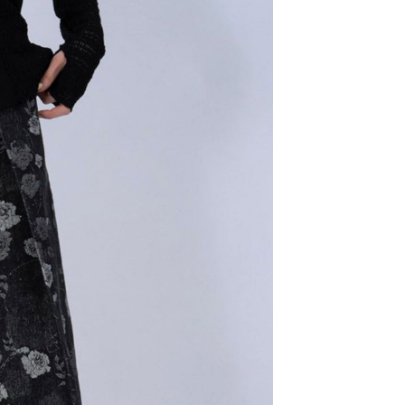
易時，得透過本服務購買商品或服務，並由商店將買賣／分期付
的店家。未經商家同意取消之訂單仍視為有效，需透過AFTEE
金債權讓與本公司後，依約使用本公司帳單繳交帳款。
繳納相關費用。
11取貨
意付款使用「大哥付你分期」之契約關係目的，商店將以您的個人
否成功請以「AFTEE先享後付 」之結帳頁面顯示為準，若有關於
0，滿NT$1,500(含以上)免運費
含姓名、電話或地址）提供予台灣大哥大進項蒐集、處理及利
功／繳費後需取消欲退款等相關疑問，請聯繫「AFTEE先享後
公司與您本人進行分期帳單所需資料之確認、核對及更正。
援中心」
https://netprotections.freshdesk.com/support/home
戶服務條款，請詳閱以下連結：
https://oppay.tw/userRule
項】
0，滿NT$1,500(含以上)免運費
恩沛科技股份有限公司提供之「AFTEE先享後付」服務完成之
依本服務之必要範圍內提供個人資料，並將交易相關給付款項請
讓予恩沛科技股份有限公司。
個人資料處理事宜，請瀏覽以下網址：
https://aftee.tw/terms/#terms3
年的使用者請事先徵得法定代理人或監護人之同意方可使用
E先享後付」，若未經同意申辦者引起之損失，本公司不負相關責
AFTEE先享後付」時，將依據個別帳號之用戶狀況，依本公司
核予不同之上限額度；若仍有額度不足之情形，本公司將視審查
用戶進行身份認證。
一人註冊多個帳號或使用他人資訊註冊。若發現惡意使用之情
科技股份有限公司將有權停止該用戶之使用額度並採取法律行