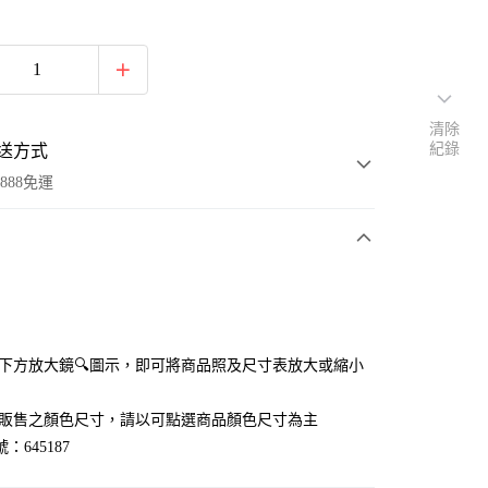
清除
紀錄
送方式
888免運
次付款
付款
點選下方放大鏡🔍圖示，即可將商品照及尺寸表放大或縮小
官網販售之顏色尺寸，請以可點選商品顏色尺寸為主
：645187