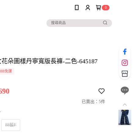
0
女花朵圖樣丹寧寬版長褲-二色-645187
888免運
690
已賣出：5件
寸
88藍F