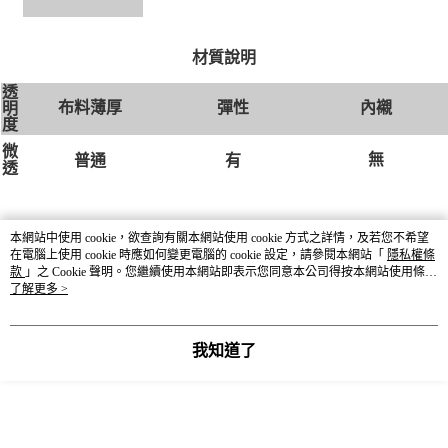
材質說明
透
布料薄厚
彈性
內襯
明
度
微
無
有
普通
透
本網站中使用 cookie，欲查詢有關本網站使用 cookie 方式之詳情，及若您不希望
在電腦上使用 cookie 時應如何變更電腦的 cookie 設定，請參閱本網站「
隱私權條
款
」之 Cookie 聲明。您繼續使用本網站即表示您同意本公司得按本網站使用條款
之 Cookie 聲明使用 cookie。
了解更多 >
DETAIL
貨號
601221
我知道了
尺寸
長版 / 短版