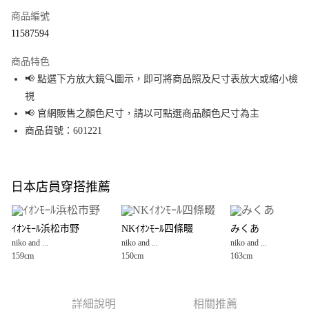
商品編號
超商取貨付款
11587594
LINE Pay
商品特色
Apple Pay
📢 點選下方放大鏡🔍圖示，即可將商品照及尺寸表放大或縮小檢
視
街口支付
📢 官網販售之顏色尺寸，請以可點選商品顏色尺寸為主
悠遊付
商品貨號：601221
Google Pay
全盈+PAY
日本店員穿搭推薦
大哥付你分期
相關說明
ｲｵﾝﾓｰﾙ浜松市野
NKｲｵﾝﾓｰﾙ四條畷
みくあ
【大哥付你分期使用說明】
niko and ...
niko and ...
niko and ...
AFTEE先享後付
1.本服務由台灣大哥大提供，台灣大哥大用戶可立即使用無須另外申請。
159cm
150cm
163cm
2.付款方式選擇「大哥付你分期」，訂單成立後會自動跳轉到大哥付的交易
相關說明
流程，驗證手機門號後，選擇欲分期的期數、繳款截止日，確認付款後即完
【關於「AFTEE先享後付」】
成交易。
AFTEE先享後付是「在收到商品之後才付款」的支付方式。 讓您購物簡單便
運送方式
3.實際核准額度、可分期數及費用金額請依後續交易確認頁面所載為準。
利好安心！
詳細說明
相關推薦