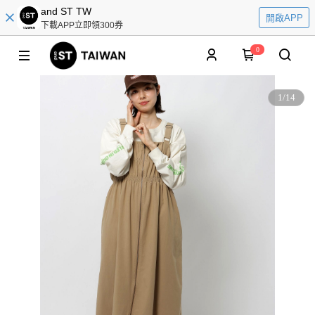
and ST TW
開啟APP
下載APP立即領300券
0
1
/
14