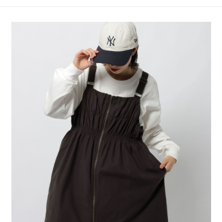
4.訂單成立30分鐘內，如未前往確認交易或遇審核未通過，訂單將自動取
１．簡單：不需註冊會員、不需綁卡、不需儲值。
全家 取貨付款
消。如遇「轉專審核」未通過狀況，表示未達大哥付你分期系統評分，恕無
２．便利：只要手機號碼，簡訊認證，即可結帳。
法說明評估內容。
每筆NT$80，滿NT$888(含以上)免運費
３．安心：先確認商品／服務後，再付款。
【繳款方式說明】
1.分期款項不併入電信帳單，「大哥付你分期」於每月結算日後寄送繳費提
付款後 全家取貨
【「AFTEE先享後付」結帳流程】
醒簡訊。
１．於結帳方式選擇「AFTEE先享後付」後，將跳轉至「AFTEE先享後付」
每筆NT$80，滿NT$888(含以上)免運費
2.透過簡訊連結打開帳單後，可選擇「超商條碼／台灣大直營門市／銀行轉
結帳頁面，進行簡訊認證並確認金額後，即可完成結帳。
帳／街口支付／iPASS MONEY」等通路繳費。
２．訂單成立數日內，您將收到繳費通知簡訊。
7-11 取貨付款
３．收到繳費通知簡訊後14天內，點擊此簡訊中的連結，可透過四大超商／
【注意事項】
每筆NT$80，滿NT$1,500(含以上)免運費
ATM／網路銀行／等多元方式進行付款，方視為交易完成。
1.本服務係由「台灣大哥大股份有限公司」（以下簡稱本公司）所提供，讓
※ 請注意：結帳手續完成當下不需立刻繳費，但若您需要取消訂單，請聯絡
用戶於交易時，得透過本服務購買商品或服務，並由商店將買賣／分期付款
付款後 7-11取貨
購買商品的店家。未經商家同意取消之訂單仍視為有效，需透過AFTEE先享
買賣價金債權讓與本公司後，依約使用本公司帳單繳交帳款。
後付繳納相關費用。
每筆NT$80，滿NT$1,500(含以上)免運費
2.基於同意付款使用「大哥付你分期」之契約關係目的，商店將以您的個人
※ 交易是否成功請以「AFTEE先享後付 」之結帳頁面顯示為準，若有關於
資料（包含姓名、電話或地址）提供予台灣大哥大進項蒐集、處理及利用，
是否繳費成功／繳費後需取消欲退款等相關疑問，請聯繫「AFTEE先享後付
宅配
由本公司與您本人進行分期帳單所需資料之確認、核對及更正。
客戶支援中心」
https://netprotections.freshdesk.com/support/home
3.完整用戶服務條款，請詳閱以下連結：
https://oppay.tw/userRule
每筆NT$80，滿NT$1,500(含以上)免運費
【注意事項】
１．透過由恩沛科技股份有限公司提供之「AFTEE先享後付」服務完成之交
易，需依本服務之必要範圍內提供個人資料，並將交易相關給付款項請求債
權轉讓予恩沛科技股份有限公司。
２．關於個人資料處理事宜，請瀏覽以下網址：
https://aftee.tw/terms/#terms3
３．未成年的使用者請事先徵得法定代理人或監護人之同意方可使用
「AFTEE先享後付」，若未經同意申辦者引起之損失，本公司不負相關責
任。