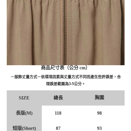
商品尺寸表（公分 cm）
－服飾丈量方式－依環境因素與丈量方式不同而產生些許誤差，合
理誤差範圍為3-5公分。
胸圍
總長
SIZE
長版(M)
118
98
短版(Short)
87
93