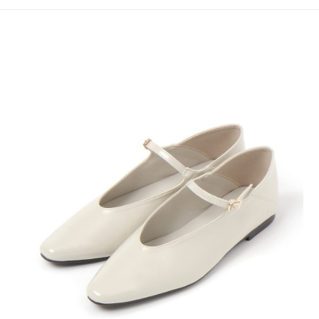
4.訂單成立30分鐘內，如未前往確認交易或遇審核未通過，訂單將自動取
１．簡單：不需註冊會員、不需綁卡、不需儲值。
全家 取貨付款
消。如遇「轉專審核」未通過狀況，表示未達大哥付你分期系統評分，恕無
２．便利：只要手機號碼，簡訊認證，即可結帳。
法說明評估內容。
每筆NT$80，滿NT$888(含以上)免運費
３．安心：先確認商品／服務後，再付款。
【繳款方式說明】
1.分期款項不併入電信帳單，「大哥付你分期」於每月結算日後寄送繳費提
付款後 全家取貨
【「AFTEE先享後付」結帳流程】
醒簡訊。
１．於結帳方式選擇「AFTEE先享後付」後，將跳轉至「AFTEE先享後付」
每筆NT$80，滿NT$888(含以上)免運費
2.透過簡訊連結打開帳單後，可選擇「超商條碼／台灣大直營門市／銀行轉
結帳頁面，進行簡訊認證並確認金額後，即可完成結帳。
帳／街口支付／iPASS MONEY」等通路繳費。
２．訂單成立數日內，您將收到繳費通知簡訊。
7-11 取貨付款
３．收到繳費通知簡訊後14天內，點擊此簡訊中的連結，可透過四大超商／
【注意事項】
每筆NT$80，滿NT$1,500(含以上)免運費
ATM／網路銀行／等多元方式進行付款，方視為交易完成。
1.本服務係由「台灣大哥大股份有限公司」（以下簡稱本公司）所提供，讓
※ 請注意：結帳手續完成當下不需立刻繳費，但若您需要取消訂單，請聯絡
用戶於交易時，得透過本服務購買商品或服務，並由商店將買賣／分期付款
付款後 7-11取貨
購買商品的店家。未經商家同意取消之訂單仍視為有效，需透過AFTEE先享
買賣價金債權讓與本公司後，依約使用本公司帳單繳交帳款。
後付繳納相關費用。
每筆NT$80，滿NT$1,500(含以上)免運費
2.基於同意付款使用「大哥付你分期」之契約關係目的，商店將以您的個人
※ 交易是否成功請以「AFTEE先享後付 」之結帳頁面顯示為準，若有關於
資料（包含姓名、電話或地址）提供予台灣大哥大進項蒐集、處理及利用，
是否繳費成功／繳費後需取消欲退款等相關疑問，請聯繫「AFTEE先享後付
宅配
由本公司與您本人進行分期帳單所需資料之確認、核對及更正。
客戶支援中心」
https://netprotections.freshdesk.com/support/home
3.完整用戶服務條款，請詳閱以下連結：
https://oppay.tw/userRule
每筆NT$80，滿NT$1,500(含以上)免運費
【注意事項】
１．透過由恩沛科技股份有限公司提供之「AFTEE先享後付」服務完成之交
易，需依本服務之必要範圍內提供個人資料，並將交易相關給付款項請求債
權轉讓予恩沛科技股份有限公司。
２．關於個人資料處理事宜，請瀏覽以下網址：
https://aftee.tw/terms/#terms3
３．未成年的使用者請事先徵得法定代理人或監護人之同意方可使用
「AFTEE先享後付」，若未經同意申辦者引起之損失，本公司不負相關責
任。