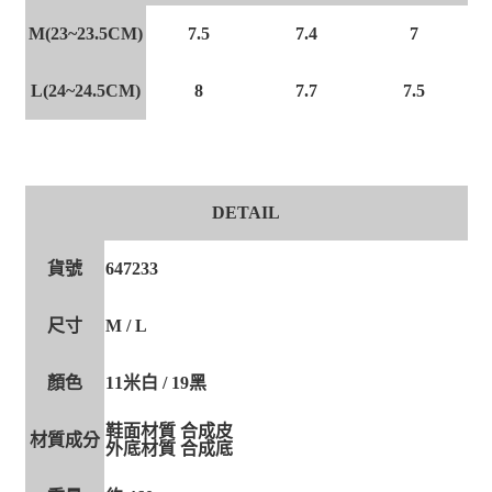
M(23~23.5CM)
7.5
7.4
7
L(24~24.5CM)
8
7.7
7.5
DETAIL
貨號
647233
尺寸
M / L
顏色
11米白 / 19黑
鞋面材質 合成皮
材質成分
外底材質 合成底