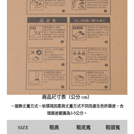
商品尺寸表（公分 cm）
－服飾丈量方式－依環境因素與丈量方式不同而產生些許誤差，合
理誤差範圍為3-5公分。
鞋高
鞋底寬
鞋頭寬
SIZE