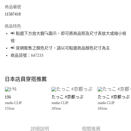
商品編號
超商取貨付款
11587418
LINE Pay
商品特色
Apple Pay
📢 點選下方放大鏡🔍圖示，即可將商品照及尺寸表放大或縮小檢
視
街口支付
📢 官網販售之顏色尺寸，請以可點選商品顏色尺寸為主
悠遊付
商品貨號：647233
Google Pay
全盈+PAY
日本店員穿搭推薦
大哥付你分期
相關說明
ﾋｶﾙ
たっこ #京都っぷ
たっこ #京都っぷ
【大哥付你分期使用說明】
studio CLIP
studio CLIP
studio CLIP
AFTEE先享後付
1.本服務由台灣大哥大提供，台灣大哥大用戶可立即使用無須另外申請。
155cm
165cm
165cm
2.付款方式選擇「大哥付你分期」，訂單成立後會自動跳轉到大哥付的交易
相關說明
流程，驗證手機門號後，選擇欲分期的期數、繳款截止日，確認付款後即完
【關於「AFTEE先享後付」】
成交易。
AFTEE先享後付是「在收到商品之後才付款」的支付方式。 讓您購物簡單便
運送方式
3.實際核准額度、可分期數及費用金額請依後續交易確認頁面所載為準。
利好安心！
詳細說明
相關推薦