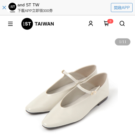
and ST TW
開啟APP
下載APP立即領300券
0
1
/
11