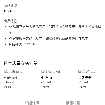
商品編號
超商取貨付款
11580974
LINE Pay
商品特色
Apple Pay
📢 點選下方放大鏡🔍圖示，即可將商品照及尺寸表放大或縮小檢
視
街口支付
📢 官網販售之顏色尺寸，請以可點選商品顏色尺寸為主
悠遊付
商品貨號：637550
Google Pay
全盈+PAY
日本店員穿搭推薦
大哥付你分期
相關說明
七祈 nagi
七祈 nagi
コスモチ
【大哥付你分期使用說明】
niko and ...
niko and ...
niko and ...
AFTEE先享後付
1.本服務由台灣大哥大提供，台灣大哥大用戶可立即使用無須另外申請。
168cm
168cm
170cm
2.付款方式選擇「大哥付你分期」，訂單成立後會自動跳轉到大哥付的交易
相關說明
流程，驗證手機門號後，選擇欲分期的期數、繳款截止日，確認付款後即完
【關於「AFTEE先享後付」】
成交易。
AFTEE先享後付是「在收到商品之後才付款」的支付方式。 讓您購物簡單便
運送方式
3.實際核准額度、可分期數及費用金額請依後續交易確認頁面所載為準。
利好安心！
詳細說明
相關推薦