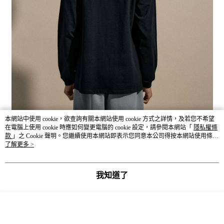
本網站中使用 cookie，欲查詢有關本網站使用 cookie 方式之詳情，及若您不希望
在電腦上使用 cookie 時應如何變更電腦的 cookie 設定，請參閱本網站「
隱私權條
款
」之 Cookie 聲明。您繼續使用本網站即表示您同意本公司得按本網站使用條款
之 Cookie 聲明使用 cookie。
了解更多 >
我知道了