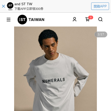
and ST TW
開啟APP
下載APP立即領300券
0
1
/
17