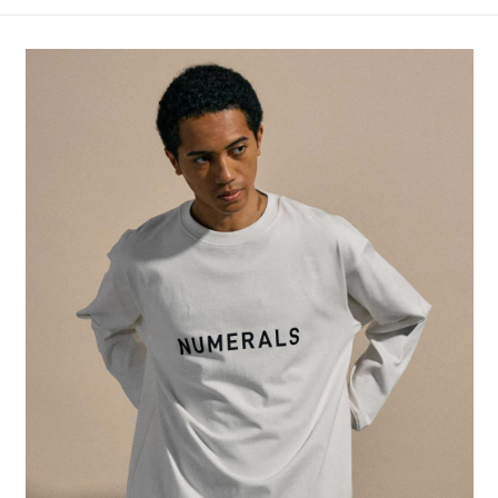
4.訂單成立30分鐘內，如未前往確認交易或遇審核未通過，訂單將自動取
１．簡單：不需註冊會員、不需綁卡、不需儲值。
全家 取貨付款
消。如遇「轉專審核」未通過狀況，表示未達大哥付你分期系統評分，恕無
２．便利：只要手機號碼，簡訊認證，即可結帳。
法說明評估內容。
每筆NT$80，滿NT$1,500(含以上)免運費
３．安心：先確認商品／服務後，再付款。
【繳款方式說明】
1.分期款項不併入電信帳單，「大哥付你分期」於每月結算日後寄送繳費提
付款後 全家取貨
【「AFTEE先享後付」結帳流程】
醒簡訊。
１．於結帳方式選擇「AFTEE先享後付」後，將跳轉至「AFTEE先享後付」
每筆NT$80，滿NT$1,500(含以上)免運費
2.透過簡訊連結打開帳單後，可選擇「超商條碼／台灣大直營門市／銀行轉
結帳頁面，進行簡訊認證並確認金額後，即可完成結帳。
帳／街口支付／iPASS MONEY」等通路繳費。
２．訂單成立數日內，您將收到繳費通知簡訊。
7-11 取貨付款
３．收到繳費通知簡訊後14天內，點擊此簡訊中的連結，可透過四大超商／
【注意事項】
每筆NT$80，滿NT$1,500(含以上)免運費
ATM／網路銀行／等多元方式進行付款，方視為交易完成。
1.本服務係由「台灣大哥大股份有限公司」（以下簡稱本公司）所提供，讓
※ 請注意：結帳手續完成當下不需立刻繳費，但若您需要取消訂單，請聯絡
用戶於交易時，得透過本服務購買商品或服務，並由商店將買賣／分期付款
付款後 7-11取貨
購買商品的店家。未經商家同意取消之訂單仍視為有效，需透過AFTEE先享
買賣價金債權讓與本公司後，依約使用本公司帳單繳交帳款。
後付繳納相關費用。
每筆NT$80，滿NT$1,500(含以上)免運費
2.基於同意付款使用「大哥付你分期」之契約關係目的，商店將以您的個人
※ 交易是否成功請以「AFTEE先享後付 」之結帳頁面顯示為準，若有關於
資料（包含姓名、電話或地址）提供予台灣大哥大進項蒐集、處理及利用，
是否繳費成功／繳費後需取消欲退款等相關疑問，請聯繫「AFTEE先享後付
宅配
由本公司與您本人進行分期帳單所需資料之確認、核對及更正。
客戶支援中心」
https://netprotections.freshdesk.com/support/home
3.完整用戶服務條款，請詳閱以下連結：
https://oppay.tw/userRule
每筆NT$80，滿NT$1,500(含以上)免運費
【注意事項】
１．透過由恩沛科技股份有限公司提供之「AFTEE先享後付」服務完成之交
易，需依本服務之必要範圍內提供個人資料，並將交易相關給付款項請求債
權轉讓予恩沛科技股份有限公司。
２．關於個人資料處理事宜，請瀏覽以下網址：
https://aftee.tw/terms/#terms3
３．未成年的使用者請事先徵得法定代理人或監護人之同意方可使用
「AFTEE先享後付」，若未經同意申辦者引起之損失，本公司不負相關責
任。