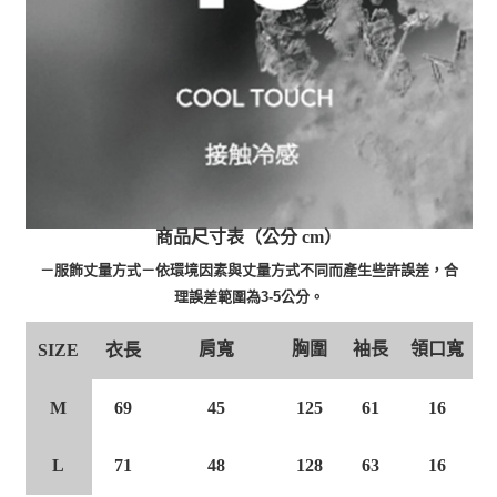
商品尺寸表（公分 cm）
－服飾丈量方式－依環境因素與丈量方式不同而產生些許誤差，合
理誤差範圍為3-5公分。
肩寬
胸圍
袖長
領口寬
衣長
SIZE
M
69
45
125
61
16
L
71
48
128
63
16