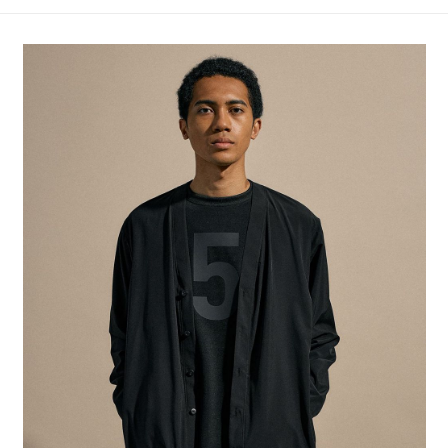
4.訂單成立30分鐘內，如未前往確認交易或遇審核未通過，訂單將自動取
１．簡單：不需註冊會員、不需綁卡、不需儲值。
全家 取貨付款
消。如遇「轉專審核」未通過狀況，表示未達大哥付你分期系統評分，恕無
２．便利：只要手機號碼，簡訊認證，即可結帳。
法說明評估內容。
每筆NT$80，滿NT$1,500(含以上)免運費
３．安心：先確認商品／服務後，再付款。
【繳款方式說明】
1.分期款項不併入電信帳單，「大哥付你分期」於每月結算日後寄送繳費提
付款後 全家取貨
【「AFTEE先享後付」結帳流程】
醒簡訊。
１．於結帳方式選擇「AFTEE先享後付」後，將跳轉至「AFTEE先享後付」
每筆NT$80，滿NT$1,500(含以上)免運費
2.透過簡訊連結打開帳單後，可選擇「超商條碼／台灣大直營門市／銀行轉
結帳頁面，進行簡訊認證並確認金額後，即可完成結帳。
帳／街口支付／iPASS MONEY」等通路繳費。
２．訂單成立數日內，您將收到繳費通知簡訊。
7-11 取貨付款
３．收到繳費通知簡訊後14天內，點擊此簡訊中的連結，可透過四大超商／
【注意事項】
每筆NT$80，滿NT$1,500(含以上)免運費
ATM／網路銀行／等多元方式進行付款，方視為交易完成。
1.本服務係由「台灣大哥大股份有限公司」（以下簡稱本公司）所提供，讓
※ 請注意：結帳手續完成當下不需立刻繳費，但若您需要取消訂單，請聯絡
用戶於交易時，得透過本服務購買商品或服務，並由商店將買賣／分期付款
付款後 7-11取貨
購買商品的店家。未經商家同意取消之訂單仍視為有效，需透過AFTEE先享
買賣價金債權讓與本公司後，依約使用本公司帳單繳交帳款。
後付繳納相關費用。
每筆NT$80，滿NT$1,500(含以上)免運費
2.基於同意付款使用「大哥付你分期」之契約關係目的，商店將以您的個人
※ 交易是否成功請以「AFTEE先享後付 」之結帳頁面顯示為準，若有關於
資料（包含姓名、電話或地址）提供予台灣大哥大進項蒐集、處理及利用，
是否繳費成功／繳費後需取消欲退款等相關疑問，請聯繫「AFTEE先享後付
宅配
由本公司與您本人進行分期帳單所需資料之確認、核對及更正。
客戶支援中心」
https://netprotections.freshdesk.com/support/home
3.完整用戶服務條款，請詳閱以下連結：
https://oppay.tw/userRule
每筆NT$80，滿NT$1,500(含以上)免運費
【注意事項】
１．透過由恩沛科技股份有限公司提供之「AFTEE先享後付」服務完成之交
易，需依本服務之必要範圍內提供個人資料，並將交易相關給付款項請求債
權轉讓予恩沛科技股份有限公司。
２．關於個人資料處理事宜，請瀏覽以下網址：
https://aftee.tw/terms/#terms3
３．未成年的使用者請事先徵得法定代理人或監護人之同意方可使用
「AFTEE先享後付」，若未經同意申辦者引起之損失，本公司不負相關責
任。