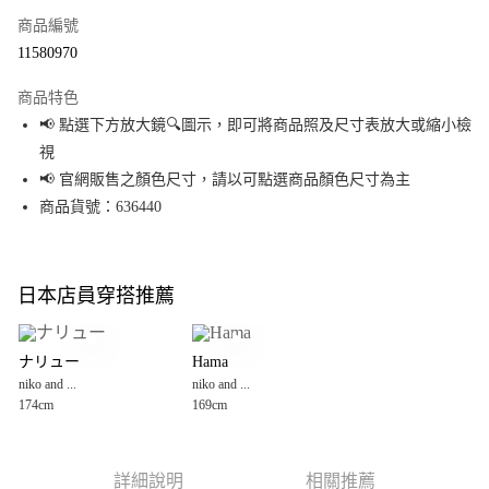
商品編號
超商取貨付款
11580970
LINE Pay
商品特色
Apple Pay
📢 點選下方放大鏡🔍圖示，即可將商品照及尺寸表放大或縮小檢
視
街口支付
📢 官網販售之顏色尺寸，請以可點選商品顏色尺寸為主
悠遊付
商品貨號：636440
Google Pay
全盈+PAY
日本店員穿搭推薦
大哥付你分期
相關說明
ナリュー
Hama
【大哥付你分期使用說明】
niko and ...
niko and ...
AFTEE先享後付
1.本服務由台灣大哥大提供，台灣大哥大用戶可立即使用無須另外申請。
174cm
169cm
2.付款方式選擇「大哥付你分期」，訂單成立後會自動跳轉到大哥付的交易
相關說明
流程，驗證手機門號後，選擇欲分期的期數、繳款截止日，確認付款後即完
【關於「AFTEE先享後付」】
成交易。
AFTEE先享後付是「在收到商品之後才付款」的支付方式。 讓您購物簡單便
運送方式
3.實際核准額度、可分期數及費用金額請依後續交易確認頁面所載為準。
利好安心！
詳細說明
相關推薦