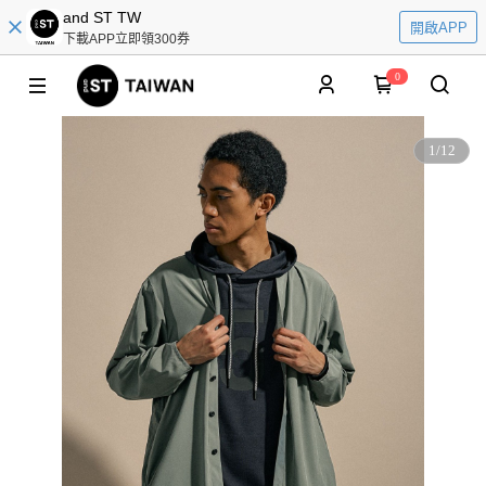
and ST TW
開啟APP
下載APP立即領300券
0
1
/
12