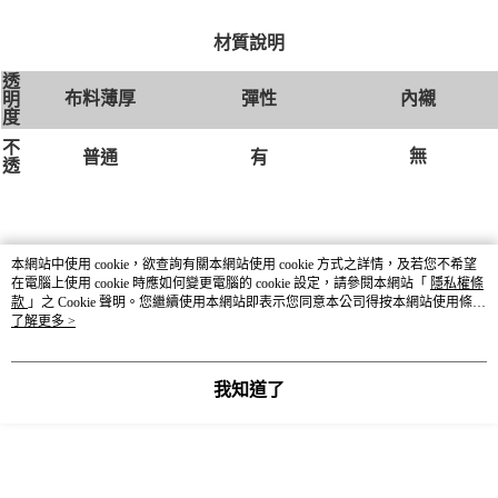
材質說明
透
布料薄厚
彈性
內襯
明
度
不
無
有
普通
透
本網站中使用 cookie，欲查詢有關本網站使用 cookie 方式之詳情，及若您不希望
在電腦上使用 cookie 時應如何變更電腦的 cookie 設定，請參閱本網站「
隱私權條
款
」之 Cookie 聲明。您繼續使用本網站即表示您同意本公司得按本網站使用條款
DETAIL
之 Cookie 聲明使用 cookie。
了解更多 >
貨號
636440
我知道了
尺寸
M / L
顏色
19黑 / 75綠