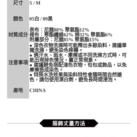
尺寸
S / M
顏色
05白 / 09黑
表布：尼龍88% 聚氨酯12%
材質成分
裡布：聚酯纖維62% 棉32% 聚氨酯6%
附屬部分：尼龍85% 聚氨酯15%
● 深色衣物洗滌時可能釋出多餘染料，建議單
獨洗滌，避免染色移轉。
● 遇汗水、雨水、摩擦或不同洗滌方式時，可
能出現掉色情況，屬正常現象。
注意事項
● 建議避免搭配淺色衣物、包包或飾品，以免
摩擦造成染色。
● 特殊水洗效果與染料特性會隨時間自然褪
色，請勿使用漂白劑，避免長時間浸泡。
產地
CHINA