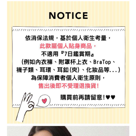
每筆NT$80，滿NT$888(含以上)免運費
３．安心：先確認商品／服務後，再付款。
【繳款方式說明】
1.分期款項不併入電信帳單，「大哥付你分期」於每月結算日後寄送繳費提
付款後 全家取貨
【「AFTEE先享後付」結帳流程】
醒簡訊。
１．於結帳方式選擇「AFTEE先享後付」後，將跳轉至「AFTEE先享後付」
每筆NT$80，滿NT$888(含以上)免運費
2.透過簡訊連結打開帳單後，可選擇「超商條碼／台灣大直營門市／銀行轉
結帳頁面，進行簡訊認證並確認金額後，即可完成結帳。
帳／街口支付／iPASS MONEY」等通路繳費。
２．訂單成立數日內，您將收到繳費通知簡訊。
7-11 取貨付款
３．收到繳費通知簡訊後14天內，點擊此簡訊中的連結，可透過四大超商／
【注意事項】
每筆NT$80，滿NT$1,500(含以上)免運費
ATM／網路銀行／等多元方式進行付款，方視為交易完成。
1.本服務係由「台灣大哥大股份有限公司」（以下簡稱本公司）所提供，讓
※ 請注意：結帳手續完成當下不需立刻繳費，但若您需要取消訂單，請聯絡
用戶於交易時，得透過本服務購買商品或服務，並由商店將買賣／分期付款
付款後 7-11取貨
購買商品的店家。未經商家同意取消之訂單仍視為有效，需透過AFTEE先享
買賣價金債權讓與本公司後，依約使用本公司帳單繳交帳款。
後付繳納相關費用。
每筆NT$80，滿NT$1,500(含以上)免運費
2.基於同意付款使用「大哥付你分期」之契約關係目的，商店將以您的個人
※ 交易是否成功請以「AFTEE先享後付 」之結帳頁面顯示為準，若有關於
資料（包含姓名、電話或地址）提供予台灣大哥大進項蒐集、處理及利用，
是否繳費成功／繳費後需取消欲退款等相關疑問，請聯繫「AFTEE先享後付
宅配
由本公司與您本人進行分期帳單所需資料之確認、核對及更正。
客戶支援中心」
https://netprotections.freshdesk.com/support/home
3.完整用戶服務條款，請詳閱以下連結：
https://oppay.tw/userRule
每筆NT$80，滿NT$1,500(含以上)免運費
【注意事項】
１．透過由恩沛科技股份有限公司提供之「AFTEE先享後付」服務完成之交
易，需依本服務之必要範圍內提供個人資料，並將交易相關給付款項請求債
權轉讓予恩沛科技股份有限公司。
２．關於個人資料處理事宜，請瀏覽以下網址：
https://aftee.tw/terms/#terms3
３．未成年的使用者請事先徵得法定代理人或監護人之同意方可使用
「AFTEE先享後付」，若未經同意申辦者引起之損失，本公司不負相關責
任。
４．使用「AFTEE先享後付」時，將依據個別帳號之用戶狀況，依本公司即
時審查核予不同之上限額度；若仍有額度不足之情形，本公司將視審查結果