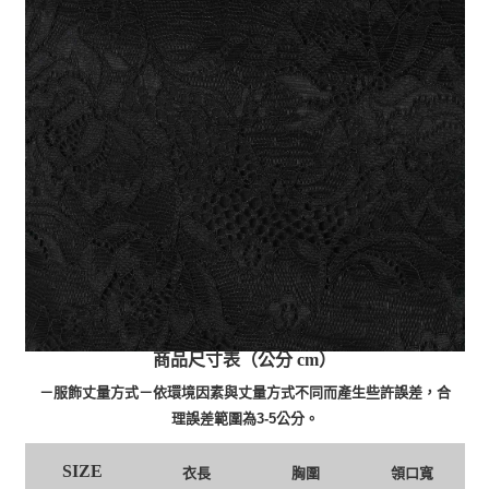
商品尺寸表（公分 cm）
－服飾丈量方式－依環境因素與丈量方式不同而產生些許誤差，合
理誤差範圍為3-5公分。
SIZE
衣長
胸圍
領口寬