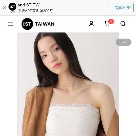
and ST TW
開啟APP
下載APP立即領300券
0
1
/
10