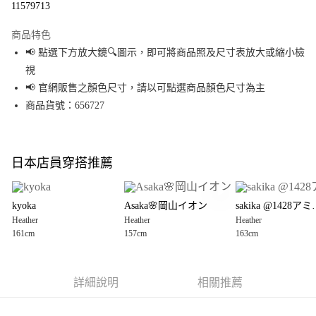
11579713
LINE Pay
商品特色
Apple Pay
📢 點選下方放大鏡🔍圖示，即可將商品照及尺寸表放大或縮小檢
視
街口支付
📢 官網販售之顏色尺寸，請以可點選商品顏色尺寸為主
悠遊付
商品貨號：656727
Google Pay
全盈+PAY
日本店員穿搭推薦
大哥付你分期
相關說明
kyoka
Asaka🌸岡山イオン
sakika @1
【大哥付你分期使用說明】
Heather
Heather
Heather
AFTEE先享後付
1.本服務由台灣大哥大提供，台灣大哥大用戶可立即使用無須另外申請。
161cm
157cm
163cm
2.付款方式選擇「大哥付你分期」，訂單成立後會自動跳轉到大哥付的交易
相關說明
流程，驗證手機門號後，選擇欲分期的期數、繳款截止日，確認付款後即完
【關於「AFTEE先享後付」】
成交易。
AFTEE先享後付是「在收到商品之後才付款」的支付方式。 讓您購物簡單便
運送方式
3.實際核准額度、可分期數及費用金額請依後續交易確認頁面所載為準。
利好安心！
詳細說明
相關推薦
4.訂單成立30分鐘內，如未前往確認交易或遇審核未通過，訂單將自動取
１．簡單：不需註冊會員、不需綁卡、不需儲值。
全家 取貨付款
消。如遇「轉專審核」未通過狀況，表示未達大哥付你分期系統評分，恕無
２．便利：只要手機號碼，簡訊認證，即可結帳。
法說明評估內容。