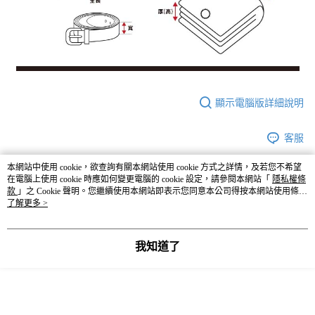
顯示電腦版詳細說明
客服
本網站中使用 cookie，欲查詢有關本網站使用 cookie 方式之詳情，及若您不希望
在電腦上使用 cookie 時應如何變更電腦的 cookie 設定，請參閱本網站「
隱私權條
款
」之 Cookie 聲明。您繼續使用本網站即表示您同意本公司得按本網站使用條款
商品相關分類 (5)
查看全部
之 Cookie 聲明使用 cookie。
了解更多 >
☀️ 2026・夏裝新登場 🌴
Heather
我知道了
Heather
女裝
上衣
背心
本分類熱銷
全站排行