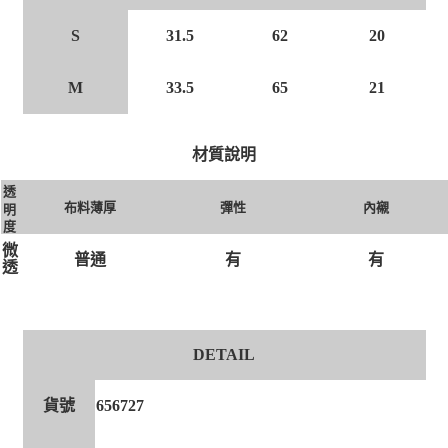
S
31.5
62
20
M
33.5
65
21
材質說明
透
布料薄厚
彈性
內襯
明
度
微
有
有
普通
透
DETAIL
貨號
656727