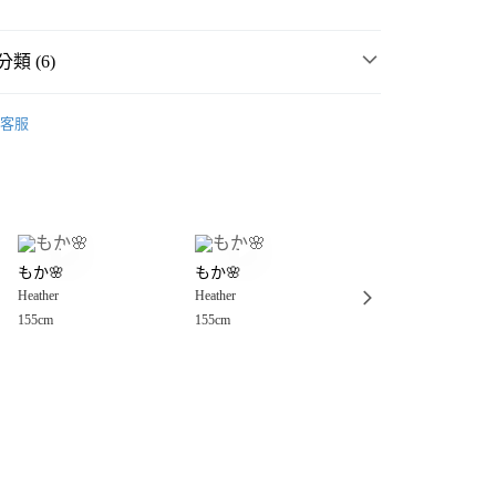
類 (6)
MMER SALE ↘️
Heather
客服
🈹 LAST SALE 最低3折起 ↘️
分期
・夏裝新登場 🌴
Heather
你分期使用說明】
享後付
由台灣大哥大提供，台灣大哥大用戶可立即使用無須另外申請。
女裝
裙
式選擇「大哥付你分期」，訂單成立後會自動跳轉到大哥付的交易
短裙
證手機門號後，選擇欲分期的期數、繳款截止日，確認付款後即
FTEE先享後付」】
。
もか🌸
もか🌸
ともぴ
先享後付是「在收到商品之後才付款」的支付方式。 讓您購物簡單
☀️ 2026・夏裝新登場 🌴
准額度、可分期數及費用金額請依後續交易確認頁面所載為準。
Heather
Heather
Heather
心！
立30分鐘內，如未前往確認交易或遇審核未通過，訂單將自動取
：不需註冊會員、不需綁卡、不需儲值。
155cm
155cm
166cm
「轉專審核」未通過狀況，表示未達大哥付你分期系統評分，恕
：只要手機號碼，簡訊認證，即可結帳。
付款
評估內容。
：先確認商品／服務後，再付款。
式說明】
0，滿NT$888(含以上)免運費
項不併入電信帳單，「大哥付你分期」於每月結算日後寄送繳費提
EE先享後付」結帳流程】
家取貨
方式選擇「AFTEE先享後付」後，將跳轉至「AFTEE先享後
訊連結打開帳單後，可選擇「超商條碼／台灣大直營門市／銀行轉
頁面，進行簡訊認證並確認金額後，即可完成結帳。
0，滿NT$888(含以上)免運費
／iPASS MONEY」等通路繳費。
成立數日內，您將收到繳費通知簡訊。
費通知簡訊後14天內，點擊此簡訊中的連結，可透過四大超商
付款
項】