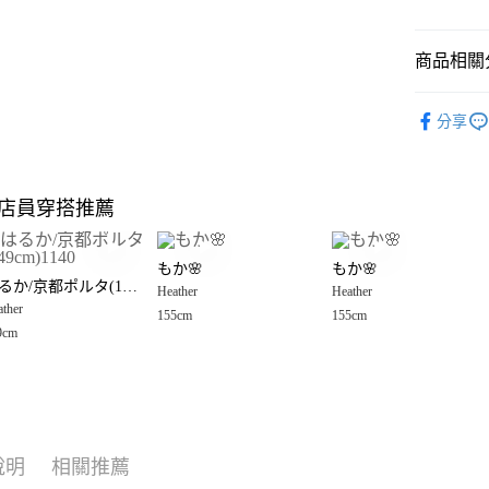
悠遊付
商品相關分
Google Pay
全盈+PAY
🈹 夏季 SU
分享
Heather
大哥付你
相關說明
☀️ 2026
【大哥付
店員穿搭推薦
AFTEE先
1.本服務
Heather
2.付款方
相關說明
女裝
裙
流程，驗
【關於「A
もか🌸
もか🌸
完成交易
AFTEE
Heather
はるか/京都ポルタ(149cm)1140
3.實際核
Heather
Heather
便利好安
運送方式
4.訂單成
ther
１．簡單
155cm
155cm
消。如遇
２．便利
9cm
全家 取貨
無法說明
３．安心
【繳款方
每筆NT$8
1.分期款
【「AFT
醒簡訊。
付款後 全
１．於結帳
2.透過簡
付」結帳
每筆NT$8
帳／街口支付
２．訂單
說明
相關推薦
３．收到繳
7-11 取貨
【注意事