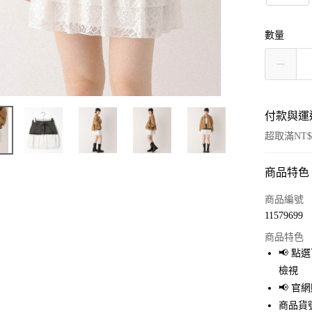
數量
付款與運
超取滿NT$
商品特色
付款方式
信用卡一
商品編號
11579699
超商取貨
商品特色
LINE Pay
📢 
檢視
Apple Pay
📢 
街口支付
商品貨號