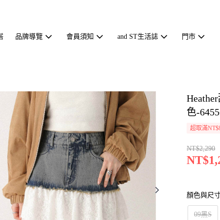
搭
品牌導覽
會員須知
and ST生活誌
門市
Heat
色-6455
超取滿NT$
NT$2,290
NT$1,
顏色與尺
09黑S