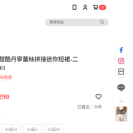
0
her甜酷丹寧蕾絲拼接迷你短裙-二
61
888免運
290
已賣出：36件
寸
09黑M
82藍S
82藍M