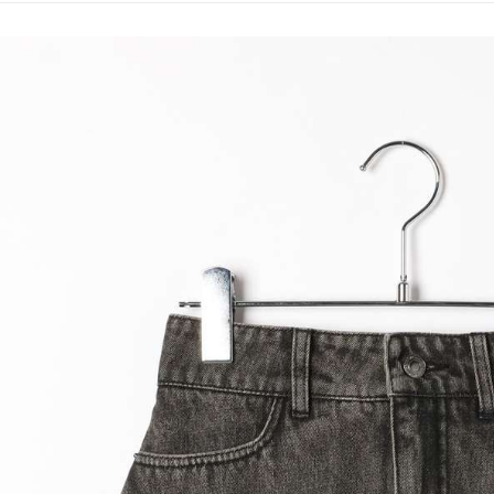
／ATM／
1.本服務
※ 請注意
每筆NT$8
用戶於交
絡購買商品
款買賣價
先享後付
付款後 7-
2.基於同
※ 交易是
每筆NT$8
資料（包
是否繳費成
用，由本
付客戶支
宅配
3.完整用
【注意事
每筆NT$8
１．透過由
交易，需
求債權轉
２．關於
３．未成
「AFTE
任。
４．使用「
即時審查
結果請求
５．嚴禁
形，恩沛
動。