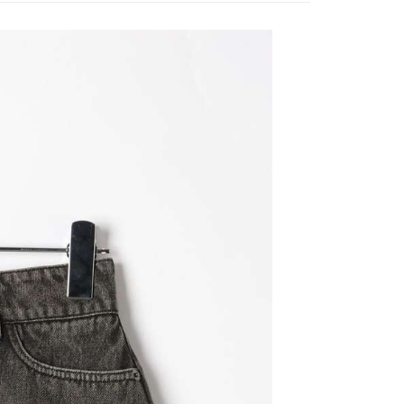
網路銀行／等多元方式進行付款，方視為交易完成。
係由「台灣大哥大股份有限公司」（以下簡稱本公司）所提供，讓
：結帳手續完成當下不需立刻繳費，但若您需要取消訂單，請聯
0，滿NT$1,500(含以上)免運費
易時，得透過本服務購買商品或服務，並由商店將買賣／分期付
的店家。未經商家同意取消之訂單仍視為有效，需透過AFTEE
金債權讓與本公司後，依約使用本公司帳單繳交帳款。
繳納相關費用。
11取貨
意付款使用「大哥付你分期」之契約關係目的，商店將以您的個人
否成功請以「AFTEE先享後付 」之結帳頁面顯示為準，若有關於
0，滿NT$1,500(含以上)免運費
含姓名、電話或地址）提供予台灣大哥大進項蒐集、處理及利
功／繳費後需取消欲退款等相關疑問，請聯繫「AFTEE先享後
公司與您本人進行分期帳單所需資料之確認、核對及更正。
援中心」
https://netprotections.freshdesk.com/support/home
戶服務條款，請詳閱以下連結：
https://oppay.tw/userRule
項】
0，滿NT$1,500(含以上)免運費
恩沛科技股份有限公司提供之「AFTEE先享後付」服務完成之
依本服務之必要範圍內提供個人資料，並將交易相關給付款項請
讓予恩沛科技股份有限公司。
個人資料處理事宜，請瀏覽以下網址：
https://aftee.tw/terms/#terms3
年的使用者請事先徵得法定代理人或監護人之同意方可使用
E先享後付」，若未經同意申辦者引起之損失，本公司不負相關責
AFTEE先享後付」時，將依據個別帳號之用戶狀況，依本公司
核予不同之上限額度；若仍有額度不足之情形，本公司將視審查
用戶進行身份認證。
一人註冊多個帳號或使用他人資訊註冊。若發現惡意使用之情
科技股份有限公司將有權停止該用戶之使用額度並採取法律行