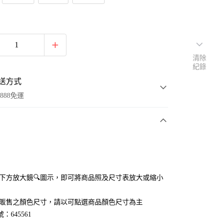
清除
紀錄
送方式
888免運
次付款
付款
點選下方放大鏡🔍圖示，即可將商品照及尺寸表放大或縮小
官網販售之顏色尺寸，請以可點選商品顏色尺寸為主
：645561