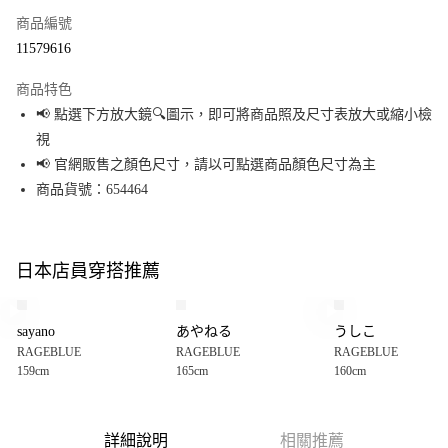
商品編號
超商取貨付款
11579616
LINE Pay
商品特色
Apple Pay
📢 點選下方放大鏡🔍圖示，即可將商品照及尺寸表放大或縮小檢
視
街口支付
📢 官網販售之顏色尺寸，請以可點選商品顏色尺寸為主
悠遊付
商品貨號：654464
Google Pay
全盈+PAY
日本店員穿搭推薦
大哥付你分期
相關說明
sayano
あやねる
うしこ
【大哥付你分期使用說明】
RAGEBLUE
RAGEBLUE
RAGEBLUE
AFTEE先享後付
1.本服務由台灣大哥大提供，台灣大哥大用戶可立即使用無須另外申請。
159cm
165cm
160cm
2.付款方式選擇「大哥付你分期」，訂單成立後會自動跳轉到大哥付的交易
相關說明
流程，驗證手機門號後，選擇欲分期的期數、繳款截止日，確認付款後即完
【關於「AFTEE先享後付」】
成交易。
AFTEE先享後付是「在收到商品之後才付款」的支付方式。 讓您購物簡單便
運送方式
3.實際核准額度、可分期數及費用金額請依後續交易確認頁面所載為準。
利好安心！
詳細說明
相關推薦