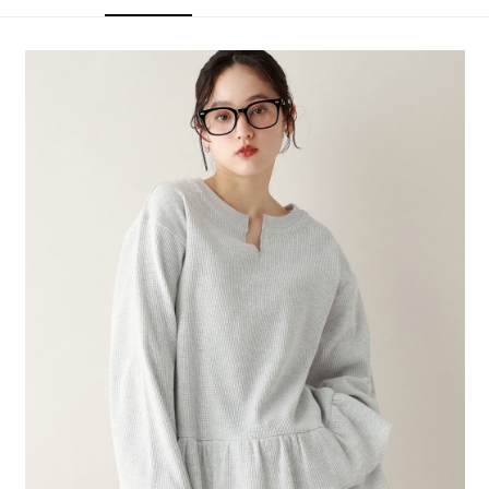
4.訂單成立30分鐘內，如未前往確認交易或遇審核未通過，訂單將自動取
１．簡單：不需註冊會員、不需綁卡、不需儲值。
全家 取貨付款
消。如遇「轉專審核」未通過狀況，表示未達大哥付你分期系統評分，恕無
２．便利：只要手機號碼，簡訊認證，即可結帳。
法說明評估內容。
每筆NT$80，滿NT$1,500(含以上)免運費
３．安心：先確認商品／服務後，再付款。
【繳款方式說明】
1.分期款項不併入電信帳單，「大哥付你分期」於每月結算日後寄送繳費提
付款後 全家取貨
【「AFTEE先享後付」結帳流程】
醒簡訊。
１．於結帳方式選擇「AFTEE先享後付」後，將跳轉至「AFTEE先享後付」
每筆NT$80，滿NT$1,500(含以上)免運費
2.透過簡訊連結打開帳單後，可選擇「超商條碼／台灣大直營門市／銀行轉
結帳頁面，進行簡訊認證並確認金額後，即可完成結帳。
帳／街口支付／iPASS MONEY」等通路繳費。
２．訂單成立數日內，您將收到繳費通知簡訊。
7-11 取貨付款
３．收到繳費通知簡訊後14天內，點擊此簡訊中的連結，可透過四大超商／
【注意事項】
每筆NT$80，滿NT$1,500(含以上)免運費
ATM／網路銀行／等多元方式進行付款，方視為交易完成。
1.本服務係由「台灣大哥大股份有限公司」（以下簡稱本公司）所提供，讓
※ 請注意：結帳手續完成當下不需立刻繳費，但若您需要取消訂單，請聯絡
用戶於交易時，得透過本服務購買商品或服務，並由商店將買賣／分期付款
付款後 7-11取貨
購買商品的店家。未經商家同意取消之訂單仍視為有效，需透過AFTEE先享
買賣價金債權讓與本公司後，依約使用本公司帳單繳交帳款。
後付繳納相關費用。
每筆NT$80，滿NT$1,500(含以上)免運費
2.基於同意付款使用「大哥付你分期」之契約關係目的，商店將以您的個人
※ 交易是否成功請以「AFTEE先享後付 」之結帳頁面顯示為準，若有關於
資料（包含姓名、電話或地址）提供予台灣大哥大進項蒐集、處理及利用，
是否繳費成功／繳費後需取消欲退款等相關疑問，請聯繫「AFTEE先享後付
宅配
由本公司與您本人進行分期帳單所需資料之確認、核對及更正。
客戶支援中心」
https://netprotections.freshdesk.com/support/home
3.完整用戶服務條款，請詳閱以下連結：
https://oppay.tw/userRule
每筆NT$80，滿NT$1,500(含以上)免運費
【注意事項】
１．透過由恩沛科技股份有限公司提供之「AFTEE先享後付」服務完成之交
易，需依本服務之必要範圍內提供個人資料，並將交易相關給付款項請求債
權轉讓予恩沛科技股份有限公司。
２．關於個人資料處理事宜，請瀏覽以下網址：
https://aftee.tw/terms/#terms3
３．未成年的使用者請事先徵得法定代理人或監護人之同意方可使用
「AFTEE先享後付」，若未經同意申辦者引起之損失，本公司不負相關責
任。