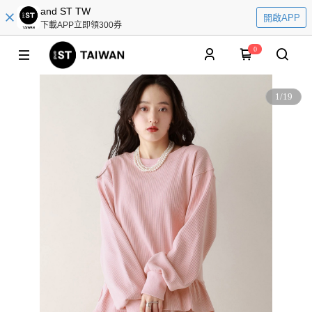
and ST TW
開啟APP
下載APP立即領300券
0
1
/
19