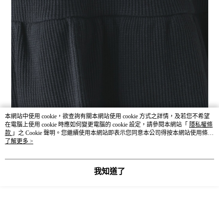
本網站中使用 cookie，欲查詢有關本網站使用 cookie 方式之詳情，及若您不希望
在電腦上使用 cookie 時應如何變更電腦的 cookie 設定，請參閱本網站「
隱私權條
款
」之 Cookie 聲明。您繼續使用本網站即表示您同意本公司得按本網站使用條款
之 Cookie 聲明使用 cookie。
了解更多 >
我知道了