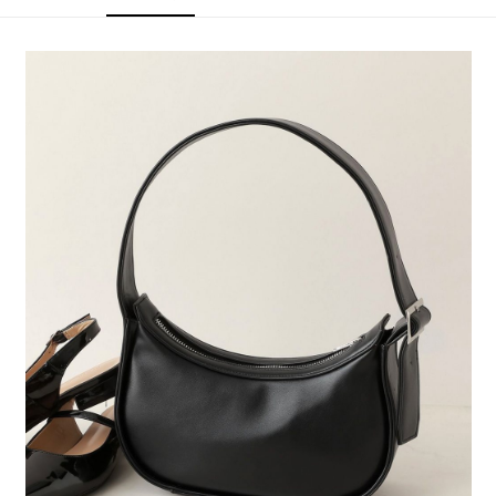
4.訂單成立30分鐘內，如未前往確認交易或遇審核未通過，訂單將自動取
１．簡單：不需註冊會員、不需綁卡、不需儲值。
全家 取貨付款
消。如遇「轉專審核」未通過狀況，表示未達大哥付你分期系統評分，恕無
２．便利：只要手機號碼，簡訊認證，即可結帳。
法說明評估內容。
每筆NT$80，滿NT$888(含以上)免運費
３．安心：先確認商品／服務後，再付款。
【繳款方式說明】
1.分期款項不併入電信帳單，「大哥付你分期」於每月結算日後寄送繳費提
付款後 全家取貨
【「AFTEE先享後付」結帳流程】
醒簡訊。
１．於結帳方式選擇「AFTEE先享後付」後，將跳轉至「AFTEE先享後付」
每筆NT$80，滿NT$888(含以上)免運費
2.透過簡訊連結打開帳單後，可選擇「超商條碼／台灣大直營門市／銀行轉
結帳頁面，進行簡訊認證並確認金額後，即可完成結帳。
帳／街口支付／iPASS MONEY」等通路繳費。
２．訂單成立數日內，您將收到繳費通知簡訊。
7-11 取貨付款
３．收到繳費通知簡訊後14天內，點擊此簡訊中的連結，可透過四大超商／
【注意事項】
每筆NT$80，滿NT$1,500(含以上)免運費
ATM／網路銀行／等多元方式進行付款，方視為交易完成。
1.本服務係由「台灣大哥大股份有限公司」（以下簡稱本公司）所提供，讓
※ 請注意：結帳手續完成當下不需立刻繳費，但若您需要取消訂單，請聯絡
用戶於交易時，得透過本服務購買商品或服務，並由商店將買賣／分期付款
付款後 7-11取貨
購買商品的店家。未經商家同意取消之訂單仍視為有效，需透過AFTEE先享
買賣價金債權讓與本公司後，依約使用本公司帳單繳交帳款。
後付繳納相關費用。
每筆NT$80，滿NT$1,500(含以上)免運費
2.基於同意付款使用「大哥付你分期」之契約關係目的，商店將以您的個人
※ 交易是否成功請以「AFTEE先享後付 」之結帳頁面顯示為準，若有關於
資料（包含姓名、電話或地址）提供予台灣大哥大進項蒐集、處理及利用，
是否繳費成功／繳費後需取消欲退款等相關疑問，請聯繫「AFTEE先享後付
宅配
由本公司與您本人進行分期帳單所需資料之確認、核對及更正。
客戶支援中心」
https://netprotections.freshdesk.com/support/home
3.完整用戶服務條款，請詳閱以下連結：
https://oppay.tw/userRule
每筆NT$80，滿NT$1,500(含以上)免運費
【注意事項】
１．透過由恩沛科技股份有限公司提供之「AFTEE先享後付」服務完成之交
易，需依本服務之必要範圍內提供個人資料，並將交易相關給付款項請求債
權轉讓予恩沛科技股份有限公司。
２．關於個人資料處理事宜，請瀏覽以下網址：
https://aftee.tw/terms/#terms3
３．未成年的使用者請事先徵得法定代理人或監護人之同意方可使用
「AFTEE先享後付」，若未經同意申辦者引起之損失，本公司不負相關責
任。