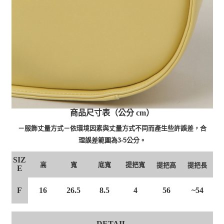
商品尺寸表（公分 cm）
－服飾丈量方式－依環境因素與丈量方式不同而產生些許誤差，合
理誤差範圍為3-5公分。
SIZ
高
寬
底寬
提把寬
提把高
提把長
E
F
16
26.5
8.5
4
56
~54
DETAIL