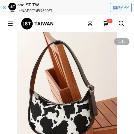
and ST TW
開啟APP
下載APP立即領300券
0
1
/
15