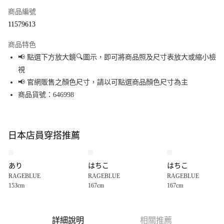
商品編號
超商取貨付款
11579613
LINE Pay
商品特色
Apple Pay
📢 點選下方放大鏡🔍圖示，即可將商品照及尺寸表放大或縮小檢
視
街口支付
📢 官網販售之顏色尺寸，請以可點選商品顏色尺寸為主
悠遊付
商品貨號：646998
Google Pay
全盈+PAY
日本店員穿搭推薦
大哥付你分期
相關說明
あり
はちこ
はちこ
【大哥付你分期使用說明】
RAGEBLUE
RAGEBLUE
RAGEBLUE
AFTEE先享後付
1.本服務由台灣大哥大提供，台灣大哥大用戶可立即使用無須另外申請。
153cm
167cm
167cm
2.付款方式選擇「大哥付你分期」，訂單成立後會自動跳轉到大哥付的交易
相關說明
流程，驗證手機門號後，選擇欲分期的期數、繳款截止日，確認付款後即完
【關於「AFTEE先享後付」】
成交易。
AFTEE先享後付是「在收到商品之後才付款」的支付方式。 讓您購物簡單便
運送方式
3.實際核准額度、可分期數及費用金額請依後續交易確認頁面所載為準。
利好安心！
詳細說明
相關推薦