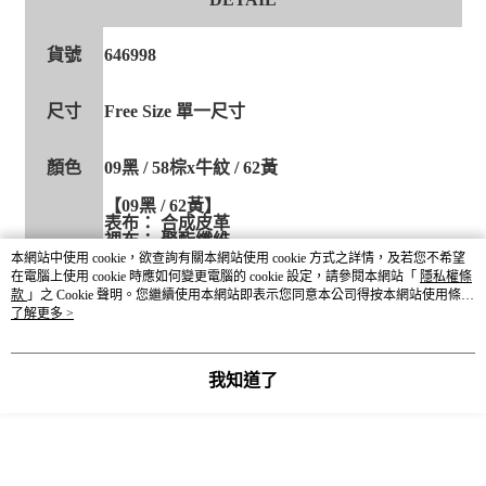
貨號
646998
尺寸
Free Size 單一尺寸
顏色
09黑 / 58棕x牛紋 / 62黃
【09黑 / 62黃】
表布： 合成皮革
裡布： 聚酯纖維
材質成分
【58棕x牛紋】
本網站中使用 cookie，欲查詢有關本網站使用 cookie 方式之詳情，及若您不希望
表布： 聚酯纖維 尼龍
在電腦上使用 cookie 時應如何變更電腦的 cookie 設定，請參閱本網站「
隱私權條
拼接布： 合成皮革
款
」之 Cookie 聲明。您繼續使用本網站即表示您同意本公司得按本網站使用條款
裡布： 聚酯纖維
之 Cookie 聲明使用 cookie。
了解更多 >
重量
約 300g
我知道了
產地
CHINA