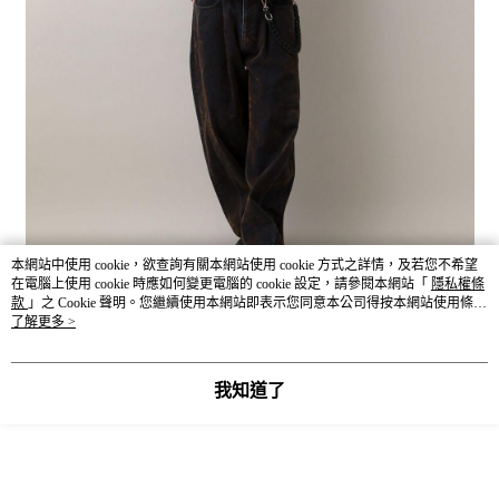
本網站中使用 cookie，欲查詢有關本網站使用 cookie 方式之詳情，及若您不希望
在電腦上使用 cookie 時應如何變更電腦的 cookie 設定，請參閱本網站「
隱私權條
款
」之 Cookie 聲明。您繼續使用本網站即表示您同意本公司得按本網站使用條款
之 Cookie 聲明使用 cookie。
了解更多 >
我知道了