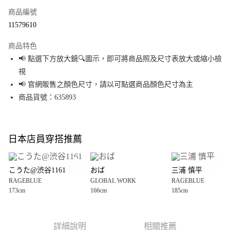
商品編號
超商取貨付款
11579610
LINE Pay
商品特色
Apple Pay
📢 點選下方放大鏡🔍圖示，即可將商品照及尺寸表放大或縮小檢
視
街口支付
📢 官網販售之顏色尺寸，請以可點選商品顏色尺寸為主
悠遊付
商品貨號：635893
Google Pay
全盈+PAY
日本店員穿搭推薦
大哥付你分期
相關說明
こうた@渋谷1161
おば
三浦 慎平
【大哥付你分期使用說明】
RAGEBLUE
GLOBAL WORK
RAGEBLUE
AFTEE先享後付
1.本服務由台灣大哥大提供，台灣大哥大用戶可立即使用無須另外申請。
173cm
166cm
185cm
2.付款方式選擇「大哥付你分期」，訂單成立後會自動跳轉到大哥付的交易
相關說明
流程，驗證手機門號後，選擇欲分期的期數、繳款截止日，確認付款後即完
【關於「AFTEE先享後付」】
成交易。
AFTEE先享後付是「在收到商品之後才付款」的支付方式。 讓您購物簡單便
運送方式
3.實際核准額度、可分期數及費用金額請依後續交易確認頁面所載為準。
利好安心！
詳細說明
相關推薦