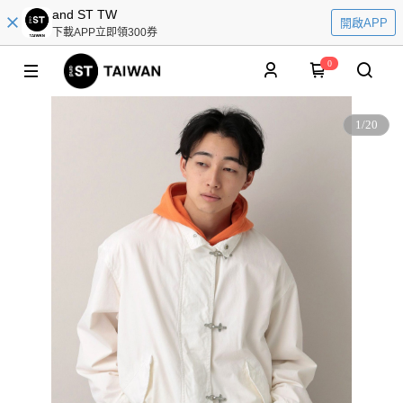
and ST TW
開啟APP
下載APP立即領300券
0
1
/
20