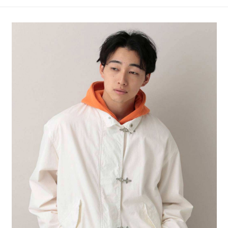
4.訂單成立30分鐘內，如未前往確認交易或遇審核未通過，訂單將自動取
１．簡單：不需註冊會員、不需綁卡、不需儲值。
全家 取貨付款
消。如遇「轉專審核」未通過狀況，表示未達大哥付你分期系統評分，恕無
２．便利：只要手機號碼，簡訊認證，即可結帳。
法說明評估內容。
每筆NT$80，滿NT$1,500(含以上)免運費
３．安心：先確認商品／服務後，再付款。
【繳款方式說明】
1.分期款項不併入電信帳單，「大哥付你分期」於每月結算日後寄送繳費提
付款後 全家取貨
【「AFTEE先享後付」結帳流程】
醒簡訊。
１．於結帳方式選擇「AFTEE先享後付」後，將跳轉至「AFTEE先享後付」
每筆NT$80，滿NT$1,500(含以上)免運費
2.透過簡訊連結打開帳單後，可選擇「超商條碼／台灣大直營門市／銀行轉
結帳頁面，進行簡訊認證並確認金額後，即可完成結帳。
帳／街口支付／iPASS MONEY」等通路繳費。
２．訂單成立數日內，您將收到繳費通知簡訊。
7-11 取貨付款
３．收到繳費通知簡訊後14天內，點擊此簡訊中的連結，可透過四大超商／
【注意事項】
每筆NT$80，滿NT$1,500(含以上)免運費
ATM／網路銀行／等多元方式進行付款，方視為交易完成。
1.本服務係由「台灣大哥大股份有限公司」（以下簡稱本公司）所提供，讓
※ 請注意：結帳手續完成當下不需立刻繳費，但若您需要取消訂單，請聯絡
用戶於交易時，得透過本服務購買商品或服務，並由商店將買賣／分期付款
付款後 7-11取貨
購買商品的店家。未經商家同意取消之訂單仍視為有效，需透過AFTEE先享
買賣價金債權讓與本公司後，依約使用本公司帳單繳交帳款。
後付繳納相關費用。
每筆NT$80，滿NT$1,500(含以上)免運費
2.基於同意付款使用「大哥付你分期」之契約關係目的，商店將以您的個人
※ 交易是否成功請以「AFTEE先享後付 」之結帳頁面顯示為準，若有關於
資料（包含姓名、電話或地址）提供予台灣大哥大進項蒐集、處理及利用，
是否繳費成功／繳費後需取消欲退款等相關疑問，請聯繫「AFTEE先享後付
宅配
由本公司與您本人進行分期帳單所需資料之確認、核對及更正。
客戶支援中心」
https://netprotections.freshdesk.com/support/home
3.完整用戶服務條款，請詳閱以下連結：
https://oppay.tw/userRule
每筆NT$80，滿NT$1,500(含以上)免運費
【注意事項】
１．透過由恩沛科技股份有限公司提供之「AFTEE先享後付」服務完成之交
易，需依本服務之必要範圍內提供個人資料，並將交易相關給付款項請求債
權轉讓予恩沛科技股份有限公司。
２．關於個人資料處理事宜，請瀏覽以下網址：
https://aftee.tw/terms/#terms3
３．未成年的使用者請事先徵得法定代理人或監護人之同意方可使用
「AFTEE先享後付」，若未經同意申辦者引起之損失，本公司不負相關責
任。