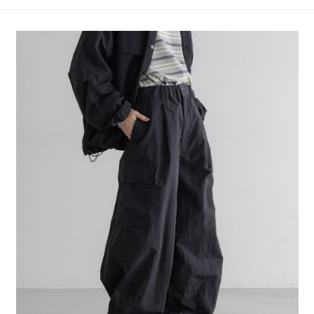
4.訂單成立30分鐘內，如未前往確認交易或遇審核未通過，訂單將自動取
１．簡單：不需註冊會員、不需綁卡、不需儲值。
全家 取貨付款
消。如遇「轉專審核」未通過狀況，表示未達大哥付你分期系統評分，恕無
２．便利：只要手機號碼，簡訊認證，即可結帳。
法說明評估內容。
每筆NT$80，滿NT$888(含以上)免運費
３．安心：先確認商品／服務後，再付款。
【繳款方式說明】
1.分期款項不併入電信帳單，「大哥付你分期」於每月結算日後寄送繳費提
付款後 全家取貨
【「AFTEE先享後付」結帳流程】
醒簡訊。
１．於結帳方式選擇「AFTEE先享後付」後，將跳轉至「AFTEE先享後付」
每筆NT$80，滿NT$888(含以上)免運費
2.透過簡訊連結打開帳單後，可選擇「超商條碼／台灣大直營門市／銀行轉
結帳頁面，進行簡訊認證並確認金額後，即可完成結帳。
帳／街口支付／iPASS MONEY」等通路繳費。
２．訂單成立數日內，您將收到繳費通知簡訊。
7-11 取貨付款
３．收到繳費通知簡訊後14天內，點擊此簡訊中的連結，可透過四大超商／
【注意事項】
每筆NT$80，滿NT$1,500(含以上)免運費
ATM／網路銀行／等多元方式進行付款，方視為交易完成。
1.本服務係由「台灣大哥大股份有限公司」（以下簡稱本公司）所提供，讓
※ 請注意：結帳手續完成當下不需立刻繳費，但若您需要取消訂單，請聯絡
用戶於交易時，得透過本服務購買商品或服務，並由商店將買賣／分期付款
付款後 7-11取貨
購買商品的店家。未經商家同意取消之訂單仍視為有效，需透過AFTEE先享
買賣價金債權讓與本公司後，依約使用本公司帳單繳交帳款。
後付繳納相關費用。
每筆NT$80，滿NT$1,500(含以上)免運費
2.基於同意付款使用「大哥付你分期」之契約關係目的，商店將以您的個人
※ 交易是否成功請以「AFTEE先享後付 」之結帳頁面顯示為準，若有關於
資料（包含姓名、電話或地址）提供予台灣大哥大進項蒐集、處理及利用，
是否繳費成功／繳費後需取消欲退款等相關疑問，請聯繫「AFTEE先享後付
宅配
由本公司與您本人進行分期帳單所需資料之確認、核對及更正。
客戶支援中心」
https://netprotections.freshdesk.com/support/home
3.完整用戶服務條款，請詳閱以下連結：
https://oppay.tw/userRule
每筆NT$80，滿NT$1,500(含以上)免運費
【注意事項】
１．透過由恩沛科技股份有限公司提供之「AFTEE先享後付」服務完成之交
易，需依本服務之必要範圍內提供個人資料，並將交易相關給付款項請求債
權轉讓予恩沛科技股份有限公司。
２．關於個人資料處理事宜，請瀏覽以下網址：
https://aftee.tw/terms/#terms3
３．未成年的使用者請事先徵得法定代理人或監護人之同意方可使用
「AFTEE先享後付」，若未經同意申辦者引起之損失，本公司不負相關責
任。