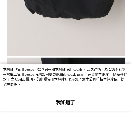
本網站中使用 cookie，欲查詢有關本網站使用 cookie 方式之詳情，及若您不希望
在電腦上使用 cookie 時應如何變更電腦的 cookie 設定，請參閱本網站「
隱私權條
款
」之 Cookie 聲明。您繼續使用本網站即表示您同意本公司得按本網站使用條款
之 Cookie 聲明使用 cookie。
了解更多 >
我知道了