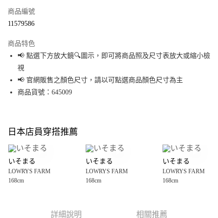
商品編號
超商取貨付款
11579586
LINE Pay
商品特色
Apple Pay
📢 點選下方放大鏡🔍圖示，即可將商品照及尺寸表放大或縮小檢
視
街口支付
📢 官網販售之顏色尺寸，請以可點選商品顏色尺寸為主
悠遊付
商品貨號：645009
Google Pay
全盈+PAY
日本店員穿搭推薦
大哥付你分期
相關說明
いそまる
いそまる
いそまる
【大哥付你分期使用說明】
LOWRYS FARM
LOWRYS FARM
LOWRYS FARM
AFTEE先享後付
1.本服務由台灣大哥大提供，台灣大哥大用戶可立即使用無須另外申請。
168cm
168cm
168cm
2.付款方式選擇「大哥付你分期」，訂單成立後會自動跳轉到大哥付的交易
相關說明
流程，驗證手機門號後，選擇欲分期的期數、繳款截止日，確認付款後即完
【關於「AFTEE先享後付」】
成交易。
AFTEE先享後付是「在收到商品之後才付款」的支付方式。 讓您購物簡單便
運送方式
3.實際核准額度、可分期數及費用金額請依後續交易確認頁面所載為準。
利好安心！
詳細說明
相關推薦