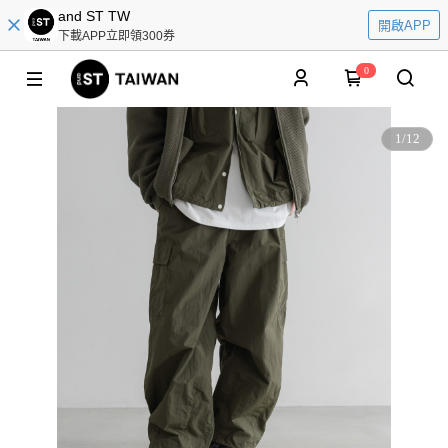
and ST TW
開啟APP
下載APP立即領300券
0
1
/
12