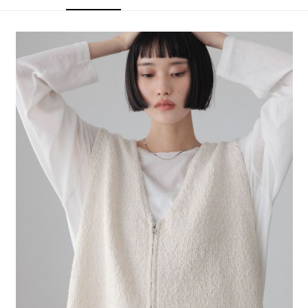
4.訂單成立30分鐘內，如未前往確認交易或遇審核未通過，訂單將自動取
１．簡單：不需註冊會員、不需綁卡、不需儲值。
全家 取貨付款
消。如遇「轉專審核」未通過狀況，表示未達大哥付你分期系統評分，恕無
２．便利：只要手機號碼，簡訊認證，即可結帳。
法說明評估內容。
每筆NT$80，滿NT$888(含以上)免運費
３．安心：先確認商品／服務後，再付款。
【繳款方式說明】
1.分期款項不併入電信帳單，「大哥付你分期」於每月結算日後寄送繳費提
付款後 全家取貨
【「AFTEE先享後付」結帳流程】
醒簡訊。
１．於結帳方式選擇「AFTEE先享後付」後，將跳轉至「AFTEE先享後付」
每筆NT$80，滿NT$888(含以上)免運費
2.透過簡訊連結打開帳單後，可選擇「超商條碼／台灣大直營門市／銀行轉
結帳頁面，進行簡訊認證並確認金額後，即可完成結帳。
帳／街口支付／iPASS MONEY」等通路繳費。
２．訂單成立數日內，您將收到繳費通知簡訊。
7-11 取貨付款
３．收到繳費通知簡訊後14天內，點擊此簡訊中的連結，可透過四大超商／
【注意事項】
每筆NT$80，滿NT$1,500(含以上)免運費
ATM／網路銀行／等多元方式進行付款，方視為交易完成。
1.本服務係由「台灣大哥大股份有限公司」（以下簡稱本公司）所提供，讓
※ 請注意：結帳手續完成當下不需立刻繳費，但若您需要取消訂單，請聯絡
用戶於交易時，得透過本服務購買商品或服務，並由商店將買賣／分期付款
付款後 7-11取貨
購買商品的店家。未經商家同意取消之訂單仍視為有效，需透過AFTEE先享
買賣價金債權讓與本公司後，依約使用本公司帳單繳交帳款。
後付繳納相關費用。
每筆NT$80，滿NT$1,500(含以上)免運費
2.基於同意付款使用「大哥付你分期」之契約關係目的，商店將以您的個人
※ 交易是否成功請以「AFTEE先享後付 」之結帳頁面顯示為準，若有關於
資料（包含姓名、電話或地址）提供予台灣大哥大進項蒐集、處理及利用，
是否繳費成功／繳費後需取消欲退款等相關疑問，請聯繫「AFTEE先享後付
宅配
由本公司與您本人進行分期帳單所需資料之確認、核對及更正。
客戶支援中心」
https://netprotections.freshdesk.com/support/home
3.完整用戶服務條款，請詳閱以下連結：
https://oppay.tw/userRule
每筆NT$80，滿NT$1,500(含以上)免運費
【注意事項】
１．透過由恩沛科技股份有限公司提供之「AFTEE先享後付」服務完成之交
易，需依本服務之必要範圍內提供個人資料，並將交易相關給付款項請求債
權轉讓予恩沛科技股份有限公司。
２．關於個人資料處理事宜，請瀏覽以下網址：
https://aftee.tw/terms/#terms3
３．未成年的使用者請事先徵得法定代理人或監護人之同意方可使用
「AFTEE先享後付」，若未經同意申辦者引起之損失，本公司不負相關責
任。