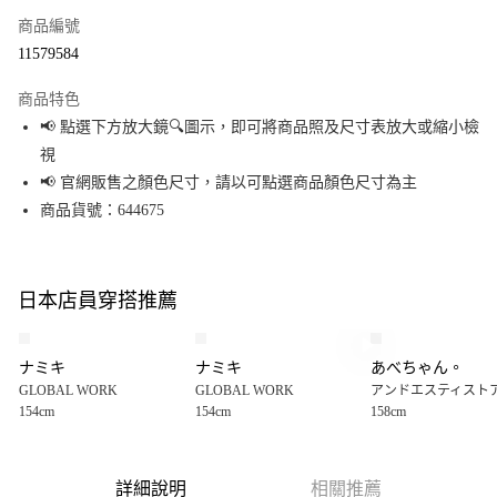
商品編號
超商取貨付款
11579584
LINE Pay
商品特色
Apple Pay
📢 點選下方放大鏡🔍圖示，即可將商品照及尺寸表放大或縮小檢
視
街口支付
📢 官網販售之顏色尺寸，請以可點選商品顏色尺寸為主
悠遊付
商品貨號：644675
Google Pay
全盈+PAY
日本店員穿搭推薦
大哥付你分期
相關說明
ナミキ
ナミキ
あべちゃん。
【大哥付你分期使用說明】
GLOBAL WORK
GLOBAL WORK
アンドエスティスト
AFTEE先享後付
1.本服務由台灣大哥大提供，台灣大哥大用戶可立即使用無須另外申請。
154cm
154cm
158cm
2.付款方式選擇「大哥付你分期」，訂單成立後會自動跳轉到大哥付的交易
相關說明
流程，驗證手機門號後，選擇欲分期的期數、繳款截止日，確認付款後即完
【關於「AFTEE先享後付」】
成交易。
AFTEE先享後付是「在收到商品之後才付款」的支付方式。 讓您購物簡單便
運送方式
3.實際核准額度、可分期數及費用金額請依後續交易確認頁面所載為準。
利好安心！
詳細說明
相關推薦