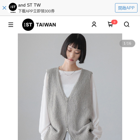
and ST TW
開啟APP
下載APP立即領300券
0
1
/
16