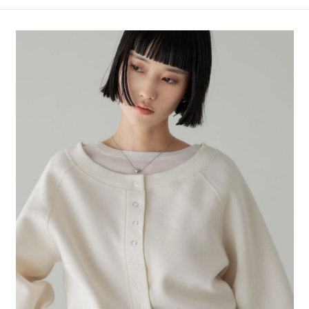
4.訂單成立30分鐘內，如未前往確認交易或遇審核未通過，訂單將自動取
１．簡單：不需註冊會員、不需綁卡、不需儲值。
全家 取貨付款
消。如遇「轉專審核」未通過狀況，表示未達大哥付你分期系統評分，恕無
２．便利：只要手機號碼，簡訊認證，即可結帳。
法說明評估內容。
每筆NT$80，滿NT$888(含以上)免運費
３．安心：先確認商品／服務後，再付款。
【繳款方式說明】
1.分期款項不併入電信帳單，「大哥付你分期」於每月結算日後寄送繳費提
付款後 全家取貨
【「AFTEE先享後付」結帳流程】
醒簡訊。
１．於結帳方式選擇「AFTEE先享後付」後，將跳轉至「AFTEE先享後付」
每筆NT$80，滿NT$888(含以上)免運費
2.透過簡訊連結打開帳單後，可選擇「超商條碼／台灣大直營門市／銀行轉
結帳頁面，進行簡訊認證並確認金額後，即可完成結帳。
帳／街口支付／iPASS MONEY」等通路繳費。
２．訂單成立數日內，您將收到繳費通知簡訊。
7-11 取貨付款
３．收到繳費通知簡訊後14天內，點擊此簡訊中的連結，可透過四大超商／
【注意事項】
每筆NT$80，滿NT$1,500(含以上)免運費
ATM／網路銀行／等多元方式進行付款，方視為交易完成。
1.本服務係由「台灣大哥大股份有限公司」（以下簡稱本公司）所提供，讓
※ 請注意：結帳手續完成當下不需立刻繳費，但若您需要取消訂單，請聯絡
用戶於交易時，得透過本服務購買商品或服務，並由商店將買賣／分期付款
付款後 7-11取貨
購買商品的店家。未經商家同意取消之訂單仍視為有效，需透過AFTEE先享
買賣價金債權讓與本公司後，依約使用本公司帳單繳交帳款。
後付繳納相關費用。
每筆NT$80，滿NT$1,500(含以上)免運費
2.基於同意付款使用「大哥付你分期」之契約關係目的，商店將以您的個人
※ 交易是否成功請以「AFTEE先享後付 」之結帳頁面顯示為準，若有關於
資料（包含姓名、電話或地址）提供予台灣大哥大進項蒐集、處理及利用，
是否繳費成功／繳費後需取消欲退款等相關疑問，請聯繫「AFTEE先享後付
宅配
由本公司與您本人進行分期帳單所需資料之確認、核對及更正。
客戶支援中心」
https://netprotections.freshdesk.com/support/home
3.完整用戶服務條款，請詳閱以下連結：
https://oppay.tw/userRule
每筆NT$80，滿NT$1,500(含以上)免運費
【注意事項】
１．透過由恩沛科技股份有限公司提供之「AFTEE先享後付」服務完成之交
易，需依本服務之必要範圍內提供個人資料，並將交易相關給付款項請求債
權轉讓予恩沛科技股份有限公司。
２．關於個人資料處理事宜，請瀏覽以下網址：
https://aftee.tw/terms/#terms3
３．未成年的使用者請事先徵得法定代理人或監護人之同意方可使用
「AFTEE先享後付」，若未經同意申辦者引起之損失，本公司不負相關責
任。