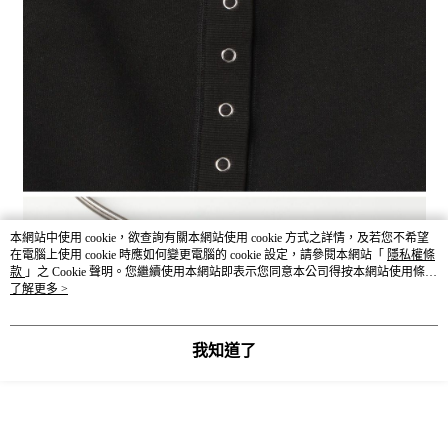
本網站中使用 cookie，欲查詢有關本網站使用 cookie 方式之詳情，及若您不希望
在電腦上使用 cookie 時應如何變更電腦的 cookie 設定，請參閱本網站「
隱私權條
款
」之 Cookie 聲明。您繼續使用本網站即表示您同意本公司得按本網站使用條款
之 Cookie 聲明使用 cookie。
了解更多 >
我知道了