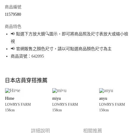
商品編號
超商取貨付款
11579580
LINE Pay
商品特色
Apple Pay
📢 點選下方放大鏡🔍圖示，即可將商品照及尺寸表放大或縮小檢
視
街口支付
📢 官網販售之顏色尺寸，請以可點選商品顏色尺寸為主
悠遊付
商品貨號：642095
Google Pay
全盈+PAY
日本店員穿搭推薦
大哥付你分期
相關說明
Hime
miyu
anyu
【大哥付你分期使用說明】
LOWRYS FARM
LOWRYS FARM
LOWRYS FARM
AFTEE先享後付
1.本服務由台灣大哥大提供，台灣大哥大用戶可立即使用無須另外申請。
158cm
158cm
150cm
2.付款方式選擇「大哥付你分期」，訂單成立後會自動跳轉到大哥付的交易
相關說明
流程，驗證手機門號後，選擇欲分期的期數、繳款截止日，確認付款後即完
【關於「AFTEE先享後付」】
成交易。
AFTEE先享後付是「在收到商品之後才付款」的支付方式。 讓您購物簡單便
運送方式
3.實際核准額度、可分期數及費用金額請依後續交易確認頁面所載為準。
利好安心！
詳細說明
相關推薦