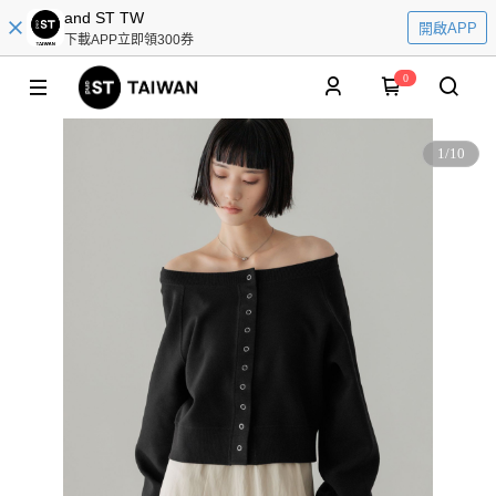
and ST TW
開啟APP
下載APP立即領300券
0
1
/
10