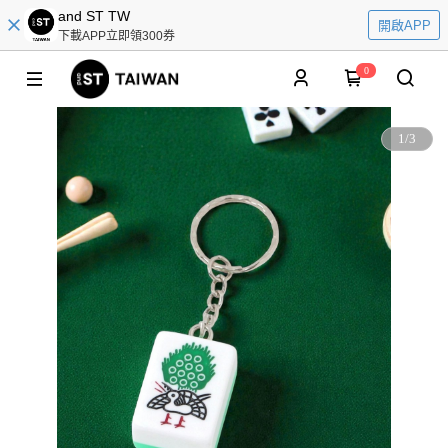
and ST TW
開啟APP
下載APP立即領300券
0
1
/
3