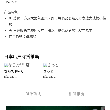
11578993
LINE Pay
商品特色
Apple Pay
📢 點選下方放大鏡🔍圖示，即可將商品照及尺寸表放大或縮小檢
視
街口支付
📢 官網販售之顏色尺寸，請以可點選商品顏色尺寸為主
悠遊付
商品貨號：613537
Google Pay
全盈+PAY
日本店員穿搭推薦
大哥付你分期
相關說明
ならﾌｧﾐﾘｰ店
さっと
【大哥付你分期使用說明】
niko and ...
niko and ...
AFTEE先享後付
1.本服務由台灣大哥大提供，台灣大哥大用戶可立即使用無須另外申請。
2.付款方式選擇「大哥付你分期」，訂單成立後會自動跳轉到大哥付的交易
相關說明
流程，驗證手機門號後，選擇欲分期的期數、繳款截止日，確認付款後即完
【關於「AFTEE先享後付」】
成交易。
詳細說明
相關推薦
AFTEE先享後付是「在收到商品之後才付款」的支付方式。 讓您購物簡單便
運送方式
3.實際核准額度、可分期數及費用金額請依後續交易確認頁面所載為準。
利好安心！
4.訂單成立30分鐘內，如未前往確認交易或遇審核未通過，訂單將自動取
１．簡單：不需註冊會員、不需綁卡、不需儲值。
全家 取貨付款
消。如遇「轉專審核」未通過狀況，表示未達大哥付你分期系統評分，恕無
２．便利：只要手機號碼，簡訊認證，即可結帳。
法說明評估內容。