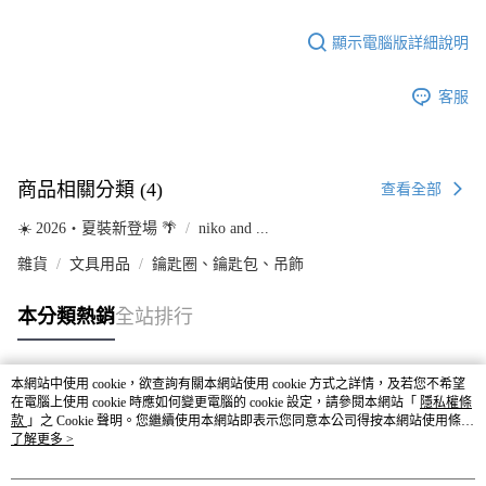
顯示電腦版詳細說明
客服
商品相關分類 (4)
查看全部
☀️ 2026・夏裝新登場 🌴
niko and ...
雜貨
文具用品
鑰匙圈、鑰匙包、吊飾
本分類熱銷
全站排行
本網站中使用 cookie，欲查詢有關本網站使用 cookie 方式之詳情，及若您不希望
熱門標籤
在電腦上使用 cookie 時應如何變更電腦的 cookie 設定，請參閱本網站「
隱私權條
款
」之 Cookie 聲明。您繼續使用本網站即表示您同意本公司得按本網站使用條款
之 Cookie 聲明使用 cookie。
了解更多 >