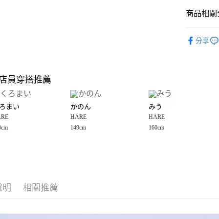
商品相關分
Google Pay
全盈+PAY
HARE
☀
分享
🈹 夏季 SU
大哥付你
相關說明
☀️ 2026
【大哥付
店員穿搭推薦
AFTEE先
1.本服務
女裝
外
2.付款方
相關說明
HARE
☀
流程，驗
【關於「A
ろまい
かのん
みう
完成交易
AFTEE
3.實際核
ARE
HARE
HARE
便利好安
運送方式
4.訂單成
１．簡單
0cm
149cm
160cm
消。如遇
２．便利
全家 取貨
無法說明
３．安心
【繳款方
每筆NT$8
1.分期款
【「AFT
醒簡訊。
付款後 全
１．於結帳
2.透過簡
付」結帳
每筆NT$8
帳／街口支付
說明
相關推薦
２．訂單
３．收到繳
7-11 取貨
【注意事
／ATM／
1.本服務
※ 請注意
每筆NT$8