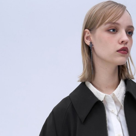
用戶於交
絡購買商品
款買賣價
先享後付
付款後 7-
2.基於同
※ 交易是
每筆NT$8
資料（包
是否繳費成
用，由本
付客戶支
宅配
3.完整用
【注意事
每筆NT$8
１．透過由
交易，需
求債權轉
２．關於
３．未成
「AFTE
任。
４．使用「
即時審查
結果請求
５．嚴禁
形，恩沛
動。