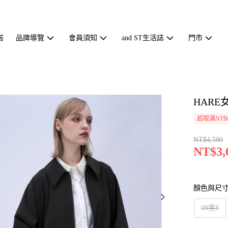
搭
品牌導覽
會員須知
and ST生活誌
門市
HARE
超取滿NT$
NT$4,590
NT$3,
顏色與尺
09黑F