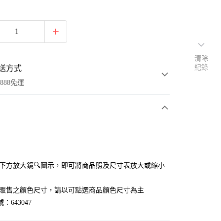
清除
紀錄
送方式
888免運
次付款
付款
點選下方放大鏡🔍圖示，即可將商品照及尺寸表放大或縮小
官網販售之顏色尺寸，請以可點選商品顏色尺寸為主
：643047