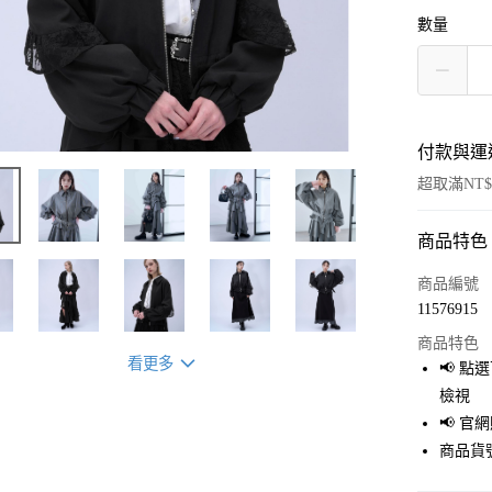
數量
付款與運
超取滿NT$
商品特色
付款方式
信用卡一
商品編號
11576915
超商取貨
商品特色
LINE Pay
看更多
📢 
檢視
Apple Pay
📢 
街口支付
商品貨號
悠遊付