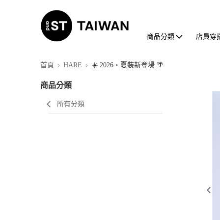
商品分類
店員穿
首頁
HARE
☀️ 2026・夏裝新登場 🌴
商品分類
所有分類