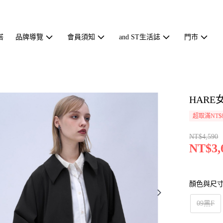
搭
品牌導覽
會員須知
and ST生活誌
門市
HARE
超取滿NT$
NT$4,590
NT$3,
顏色與尺
09黑F