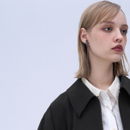
用戶於交
絡購買商品
款買賣價
先享後付
付款後 7-
2.基於同
※ 交易是
每筆NT$8
資料（包
是否繳費成
用，由本
付客戶支
宅配
3.完整用
【注意事
每筆NT$8
１．透過由
交易，需
求債權轉
２．關於
３．未成
「AFTE
任。
４．使用「
即時審查
結果請求
５．嚴禁
形，恩沛
動。