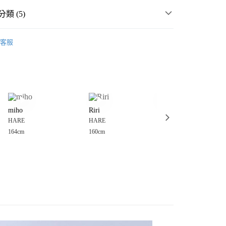
類 (5)
️ 2026・夏裝新登場 🌴
客服
MMER SALE ↘️
HARE
分期
・夏裝新登場 🌴
HARE
你分期使用說明】
享後付
由台灣大哥大提供，台灣大哥大用戶可立即使用無須另外申請。
套
休閒外套
式選擇「大哥付你分期」，訂單成立後會自動跳轉到大哥付的交易
️MORE SALE MAX50%OFF🈹
證手機門號後，選擇欲分期的期數、繳款截止日，確認付款後即
FTEE先享後付」】
。
miho
Riri
ねね
先享後付是「在收到商品之後才付款」的支付方式。 讓您購物簡單
准額度、可分期數及費用金額請依後續交易確認頁面所載為準。
HARE
HARE
HARE
心！
立30分鐘內，如未前往確認交易或遇審核未通過，訂單將自動取
：不需註冊會員、不需綁卡、不需儲值。
164cm
160cm
155cm
「轉專審核」未通過狀況，表示未達大哥付你分期系統評分，恕
：只要手機號碼，簡訊認證，即可結帳。
付款
評估內容。
：先確認商品／服務後，再付款。
式說明】
0，滿NT$888(含以上)免運費
項不併入電信帳單，「大哥付你分期」於每月結算日後寄送繳費提
EE先享後付」結帳流程】
家取貨
方式選擇「AFTEE先享後付」後，將跳轉至「AFTEE先享後
訊連結打開帳單後，可選擇「超商條碼／台灣大直營門市／銀行轉
頁面，進行簡訊認證並確認金額後，即可完成結帳。
0，滿NT$888(含以上)免運費
／iPASS MONEY」等通路繳費。
成立數日內，您將收到繳費通知簡訊。
費通知簡訊後14天內，點擊此簡訊中的連結，可透過四大超商
付款
項】
網路銀行／等多元方式進行付款，方視為交易完成。
係由「台灣大哥大股份有限公司」（以下簡稱本公司）所提供，讓
：結帳手續完成當下不需立刻繳費，但若您需要取消訂單，請聯
0，滿NT$1,500(含以上)免運費