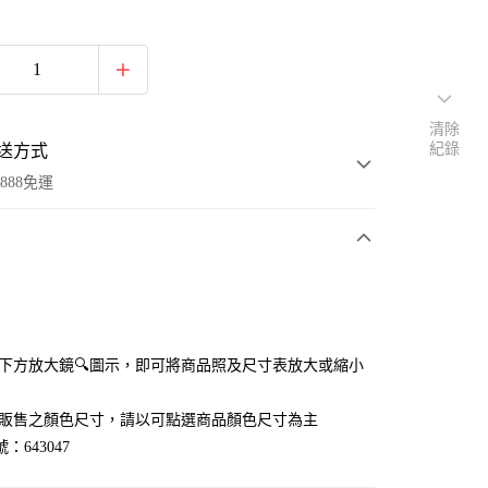
清除
紀錄
送方式
888免運
次付款
付款
點選下方放大鏡🔍圖示，即可將商品照及尺寸表放大或縮小
官網販售之顏色尺寸，請以可點選商品顏色尺寸為主
：643047