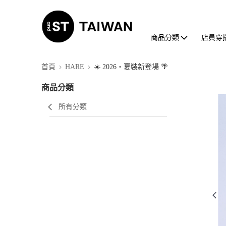
商品分類
店員穿
首頁
HARE
☀️ 2026・夏裝新登場 🌴
商品分類
所有分類