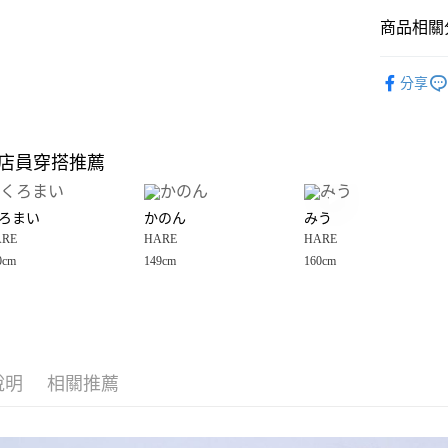
商品相關分
Google Pay
全盈+PAY
HARE
☀
分享
🈹 夏季 SU
大哥付你
相關說明
☀️ 2026
【大哥付
店員穿搭推薦
AFTEE先
1.本服務
女裝
外
2.付款方
相關說明
HARE
☀
流程，驗
【關於「A
ろまい
かのん
みう
完成交易
AFTEE
3.實際核
ARE
HARE
HARE
便利好安
運送方式
4.訂單成
１．簡單
0cm
149cm
160cm
消。如遇
２．便利
全家 取貨
無法說明
３．安心
【繳款方
每筆NT$8
1.分期款
【「AFT
醒簡訊。
付款後 全
１．於結帳
2.透過簡
付」結帳
每筆NT$8
帳／街口支付
說明
相關推薦
２．訂單
３．收到繳
7-11 取貨
【注意事
／ATM／
1.本服務
※ 請注意
每筆NT$8