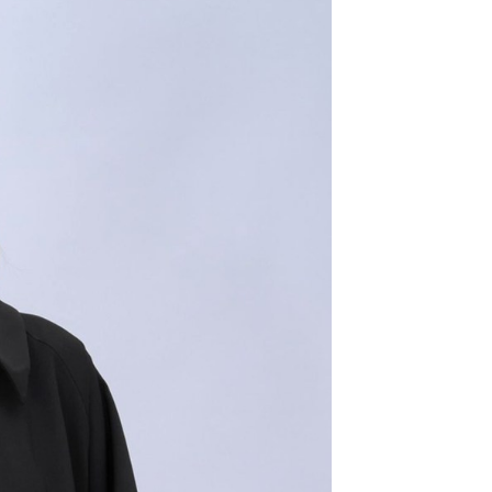
易時，得透過本服務購買商品或服務，並由商店將買賣／分期付
的店家。未經商家同意取消之訂單仍視為有效，需透過AFTEE
金債權讓與本公司後，依約使用本公司帳單繳交帳款。
繳納相關費用。
11取貨
意付款使用「大哥付你分期」之契約關係目的，商店將以您的個人
否成功請以「AFTEE先享後付 」之結帳頁面顯示為準，若有關於
0，滿NT$1,500(含以上)免運費
含姓名、電話或地址）提供予台灣大哥大進項蒐集、處理及利
功／繳費後需取消欲退款等相關疑問，請聯繫「AFTEE先享後
公司與您本人進行分期帳單所需資料之確認、核對及更正。
援中心」
https://netprotections.freshdesk.com/support/home
戶服務條款，請詳閱以下連結：
https://oppay.tw/userRule
項】
0，滿NT$1,500(含以上)免運費
恩沛科技股份有限公司提供之「AFTEE先享後付」服務完成之
依本服務之必要範圍內提供個人資料，並將交易相關給付款項請
讓予恩沛科技股份有限公司。
個人資料處理事宜，請瀏覽以下網址：
https://aftee.tw/terms/#terms3
年的使用者請事先徵得法定代理人或監護人之同意方可使用
E先享後付」，若未經同意申辦者引起之損失，本公司不負相關責
AFTEE先享後付」時，將依據個別帳號之用戶狀況，依本公司
核予不同之上限額度；若仍有額度不足之情形，本公司將視審查
用戶進行身份認證。
一人註冊多個帳號或使用他人資訊註冊。若發現惡意使用之情
科技股份有限公司將有權停止該用戶之使用額度並採取法律行