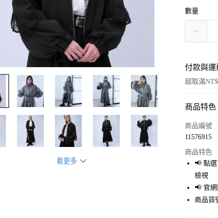
數量
付款與運
超取滿NT$
商品特色
付款方式
信用卡一
商品編號
11576915
超商取貨
商品特色
LINE Pay
看更多
📢 
檢視
Apple Pay
📢 
街口支付
商品貨號
悠遊付