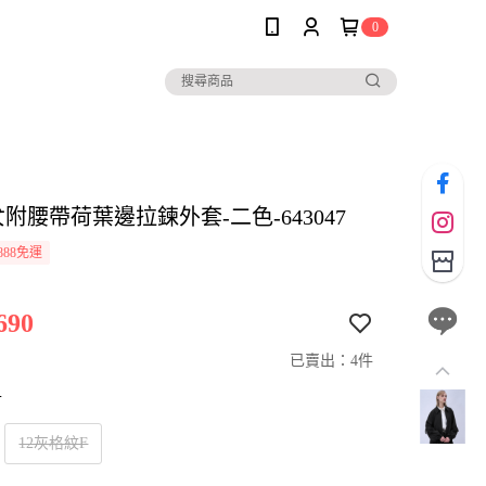
0
女附腰帶荷葉邊拉鍊外套-二色-643047
888免運
690
已賣出：4件
寸
12灰格紋F