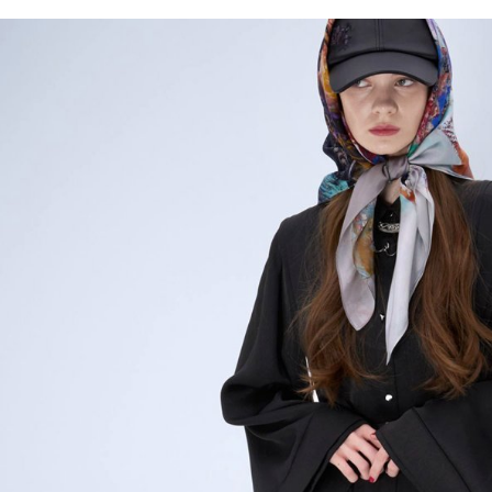
／ATM／
1.本服務
※ 請注意
每筆NT$8
用戶於交
絡購買商品
款買賣價
先享後付
付款後 7-
2.基於同
※ 交易是
每筆NT$8
資料（包
是否繳費成
用，由本
付客戶支
宅配
3.完整用
【注意事
每筆NT$8
１．透過由
交易，需
求債權轉
２．關於
３．未成
「AFTE
任。
４．使用「
即時審查
結果請求
５．嚴禁
形，恩沛
動。