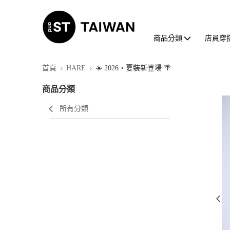
商品分類
店員穿
首頁
HARE
☀️ 2026・夏裝新登場 🌴
商品分類
所有分類