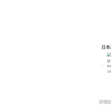
日本
ひ
H
15
詳細