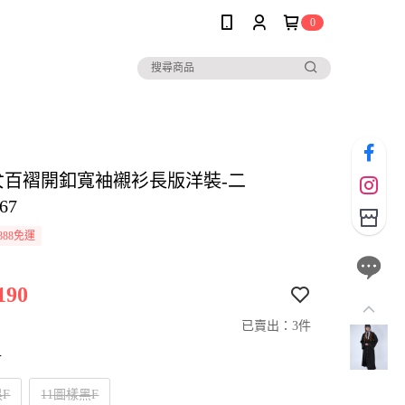
0
E女百褶開釦寬袖襯衫長版洋裝-二
67
888免運
190
已賣出：3件
寸
黑F
11圖樣黑F