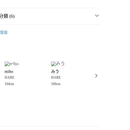
類 (6)
️ 2026・夏裝新登場 🌴
客服
MMER SALE ↘️
HARE
分期
・夏裝新登場 🌴
HARE
你分期使用說明】
享後付
由台灣大哥大提供，台灣大哥大用戶可立即使用無須另外申請。
女裝
洋裝、連身裙、連身褲
式選擇「大哥付你分期」，訂單成立後會自動跳轉到大哥付的交易
裝、連身裙、連身褲
洋裝、連身裙
證手機門號後，選擇欲分期的期數、繳款截止日，確認付款後即
FTEE先享後付」】
。
miho
みう
ひよ
先享後付是「在收到商品之後才付款」的支付方式。 讓您購物簡單
️MORE SALE MAX50%OFF🈹
准額度、可分期數及費用金額請依後續交易確認頁面所載為準。
HARE
HARE
HARE
心！
立30分鐘內，如未前往確認交易或遇審核未通過，訂單將自動取
：不需註冊會員、不需綁卡、不需儲值。
164cm
160cm
158cm
「轉專審核」未通過狀況，表示未達大哥付你分期系統評分，恕
：只要手機號碼，簡訊認證，即可結帳。
付款
評估內容。
：先確認商品／服務後，再付款。
式說明】
0，滿NT$888(含以上)免運費
項不併入電信帳單，「大哥付你分期」於每月結算日後寄送繳費提
EE先享後付」結帳流程】
家取貨
方式選擇「AFTEE先享後付」後，將跳轉至「AFTEE先享後
訊連結打開帳單後，可選擇「超商條碼／台灣大直營門市／銀行轉
頁面，進行簡訊認證並確認金額後，即可完成結帳。
0，滿NT$888(含以上)免運費
／iPASS MONEY」等通路繳費。
成立數日內，您將收到繳費通知簡訊。
費通知簡訊後14天內，點擊此簡訊中的連結，可透過四大超商
付款
項】