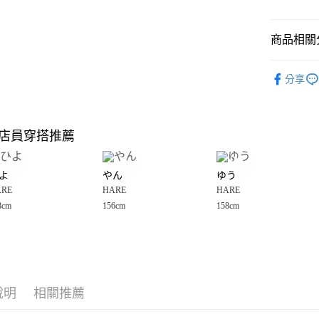
悠遊付
商品相關分
Google Pay
全盈+PAY
HARE
☀
分享
🈹 夏季 SU
大哥付你
相關說明
☀️ 2026
【大哥付
店員穿搭推薦
AFTEE先
1.本服務
HARE
2.付款方
相關說明
女裝
洋
流程，驗
【關於「A
よ
やん
ゆう
完成交易
AFTEE
HARE
☀
3.實際核
ARE
HARE
HARE
便利好安
運送方式
4.訂單成
１．簡單
8cm
156cm
158cm
消。如遇
２．便利
全家 取貨
無法說明
３．安心
【繳款方
每筆NT$8
1.分期款
【「AFT
醒簡訊。
付款後 全
１．於結帳
2.透過簡
付」結帳
每筆NT$8
帳／街口支付
說明
相關推薦
２．訂單
３．收到繳
7-11 取貨
【注意事