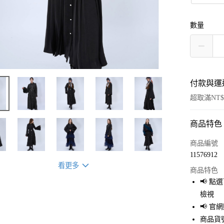
數量
付款與運
超取滿NT$
商品特色
付款方式
信用卡一
商品編號
11576912
超商取貨
看更多
商品特色
LINE Pay
📢 
檢視
Apple Pay
📢 
街口支付
商品貨號