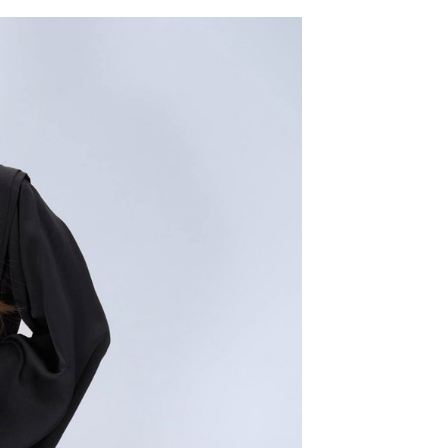
網路銀行／等多元方式進行付款，方視為交易完成。
係由「台灣大哥大股份有限公司」（以下簡稱本公司）所提供，讓
：結帳手續完成當下不需立刻繳費，但若您需要取消訂單，請聯
0，滿NT$1,500(含以上)免運費
易時，得透過本服務購買商品或服務，並由商店將買賣／分期付
的店家。未經商家同意取消之訂單仍視為有效，需透過AFTEE
金債權讓與本公司後，依約使用本公司帳單繳交帳款。
繳納相關費用。
11取貨
意付款使用「大哥付你分期」之契約關係目的，商店將以您的個人
否成功請以「AFTEE先享後付 」之結帳頁面顯示為準，若有關於
0，滿NT$1,500(含以上)免運費
含姓名、電話或地址）提供予台灣大哥大進項蒐集、處理及利
功／繳費後需取消欲退款等相關疑問，請聯繫「AFTEE先享後
公司與您本人進行分期帳單所需資料之確認、核對及更正。
援中心」
https://netprotections.freshdesk.com/support/home
戶服務條款，請詳閱以下連結：
https://oppay.tw/userRule
項】
0，滿NT$1,500(含以上)免運費
恩沛科技股份有限公司提供之「AFTEE先享後付」服務完成之
依本服務之必要範圍內提供個人資料，並將交易相關給付款項請
讓予恩沛科技股份有限公司。
個人資料處理事宜，請瀏覽以下網址：
https://aftee.tw/terms/#terms3
年的使用者請事先徵得法定代理人或監護人之同意方可使用
E先享後付」，若未經同意申辦者引起之損失，本公司不負相關責
AFTEE先享後付」時，將依據個別帳號之用戶狀況，依本公司
核予不同之上限額度；若仍有額度不足之情形，本公司將視審查
用戶進行身份認證。
一人註冊多個帳號或使用他人資訊註冊。若發現惡意使用之情
科技股份有限公司將有權停止該用戶之使用額度並採取法律行