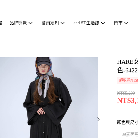
搭
品牌導覽
會員須知
and ST生活誌
門市
HAR
色-6422
超取滿NT$
NT$5,290
NT$3,
顏色與尺
09素面