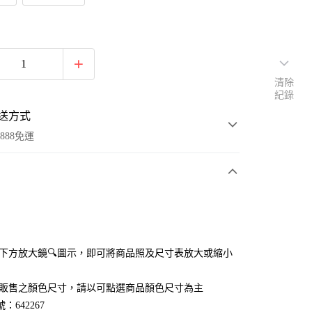
清除
紀錄
送方式
888免運
次付款
付款
點選下方放大鏡🔍圖示，即可將商品照及尺寸表放大或縮小
官網販售之顏色尺寸，請以可點選商品顏色尺寸為主
：642267