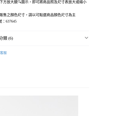
點選下方放大鏡🔍圖示，即可將商品照及尺寸表放大或縮小
官網販售之顏色尺寸，請以可點選商品顏色尺寸為主
：637645
類 (6)
WORK
☀️ 2026・夏裝新登場 🌴
客服
MMER SALE ↘️
GLOBAL WORK
分期
・夏裝新登場 🌴
GLOBAL WORK
你分期使用說明】
享後付
由台灣大哥大提供，台灣大哥大用戶可立即使用無須另外申請。
衣
T恤
式選擇「大哥付你分期」，訂單成立後會自動跳轉到大哥付的交易
WORK
男裝
上衣
T恤
證手機門號後，選擇欲分期的期數、繳款截止日，確認付款後即
FTEE先享後付」】
。
先享後付是「在收到商品之後才付款」的支付方式。 讓您購物簡單
WORK
🔥 FINAL SALE 3折起↘🈹
准額度、可分期數及費用金額請依後續交易確認頁面所載為準。
心！
立30分鐘內，如未前往確認交易或遇審核未通過，訂單將自動取
：不需註冊會員、不需綁卡、不需儲值。
「轉專審核」未通過狀況，表示未達大哥付你分期系統評分，恕
：只要手機號碼，簡訊認證，即可結帳。
付款
評估內容。
：先確認商品／服務後，再付款。
式說明】
0，滿NT$888(含以上)免運費
項不併入電信帳單，「大哥付你分期」於每月結算日後寄送繳費提