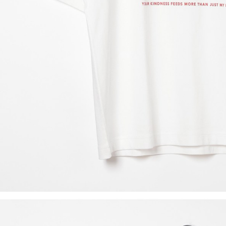
形，恩沛
動。