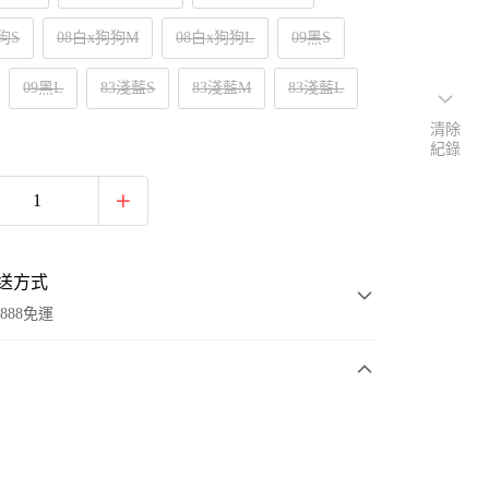
狗S
08白x狗狗M
08白x狗狗L
09黑S
09黑L
83淺藍S
83淺藍M
83淺藍L
清除
紀錄
送方式
888免運
次付款
付款