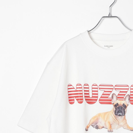
【「AFT
醒簡訊。
付款後 全
１．於結帳
2.透過簡
付」結帳
每筆NT$8
帳／街口支付
２．訂單
３．收到繳
7-11 取貨
【注意事
／ATM／
1.本服務
※ 請注意
每筆NT$8
用戶於交
絡購買商品
款買賣價
先享後付
付款後 7-
2.基於同
※ 交易是
每筆NT$8
資料（包
是否繳費成
用，由本
付客戶支
宅配
3.完整用
【注意事
每筆NT$8
１．透過由
交易，需
求債權轉
２．關於
３．未成
「AFTE
任。
４．使用「
即時審查
結果請求
５．嚴禁