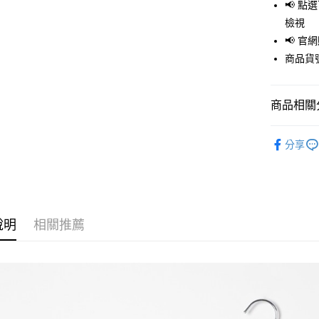
LINE Pay
📢 
檢視
Apple Pay
📢 
街口支付
商品貨號
悠遊付
商品相關分
Google Pay
全盈+PAY
GLOBAL 
分享
🈹 夏季 SU
大哥付你
相關說明
☀️ 2026
【大哥付
AFTEE先
1.本服務
男裝
上
2.付款方
相關說明
說明
相關推薦
GLOBAL 
流程，驗
【關於「A
完成交易
AFTEE
GLOBAL 
3.實際核
便利好安
運送方式
4.訂單成
１．簡單
消。如遇
２．便利
全家 取貨
無法說明
３．安心
【繳款方
每筆NT$8
1.分期款