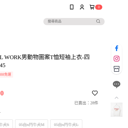
0
AL WORK男動物圖案T恤短袖上衣-四
45
888免運
0
已賣出：28件
寸
鬥牛犬S
05白x鬥牛犬M
05白x鬥牛犬L