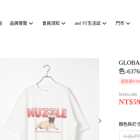
搭
品牌導覽
會員須知
and ST生活誌
門市
GLOB
色-6376
超取滿NT$
NT$1,290
NT$59
顏色與尺
05白x