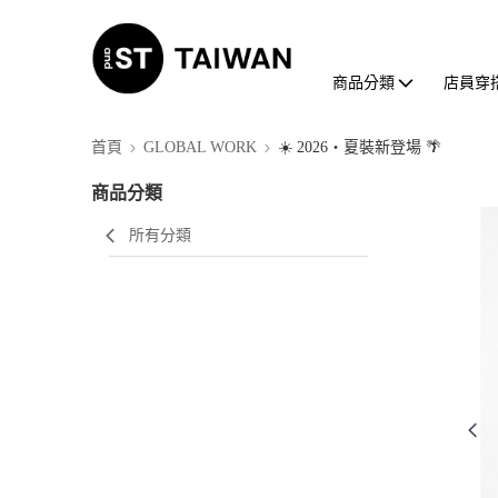
商品分類
店員穿
首頁
GLOBAL WORK
☀️ 2026・夏裝新登場 🌴
商品分類
所有分類