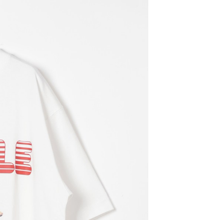
EE先享後付」結帳流程】
家取貨
方式選擇「AFTEE先享後付」後，將跳轉至「AFTEE先享後
訊連結打開帳單後，可選擇「超商條碼／台灣大直營門市／銀行轉
頁面，進行簡訊認證並確認金額後，即可完成結帳。
0，滿NT$888(含以上)免運費
／iPASS MONEY」等通路繳費。
成立數日內，您將收到繳費通知簡訊。
費通知簡訊後14天內，點擊此簡訊中的連結，可透過四大超商
付款
項】
網路銀行／等多元方式進行付款，方視為交易完成。
係由「台灣大哥大股份有限公司」（以下簡稱本公司）所提供，讓
：結帳手續完成當下不需立刻繳費，但若您需要取消訂單，請聯
0，滿NT$1,500(含以上)免運費
易時，得透過本服務購買商品或服務，並由商店將買賣／分期付
的店家。未經商家同意取消之訂單仍視為有效，需透過AFTEE
金債權讓與本公司後，依約使用本公司帳單繳交帳款。
繳納相關費用。
11取貨
意付款使用「大哥付你分期」之契約關係目的，商店將以您的個人
否成功請以「AFTEE先享後付 」之結帳頁面顯示為準，若有關於
0，滿NT$1,500(含以上)免運費
含姓名、電話或地址）提供予台灣大哥大進項蒐集、處理及利
功／繳費後需取消欲退款等相關疑問，請聯繫「AFTEE先享後
公司與您本人進行分期帳單所需資料之確認、核對及更正。
援中心」
https://netprotections.freshdesk.com/support/home
戶服務條款，請詳閱以下連結：
https://oppay.tw/userRule
項】
0，滿NT$1,500(含以上)免運費
恩沛科技股份有限公司提供之「AFTEE先享後付」服務完成之
依本服務之必要範圍內提供個人資料，並將交易相關給付款項請
讓予恩沛科技股份有限公司。
個人資料處理事宜，請瀏覽以下網址：
https://aftee.tw/terms/#terms3
年的使用者請事先徵得法定代理人或監護人之同意方可使用
E先享後付」，若未經同意申辦者引起之損失，本公司不負相關責
AFTEE先享後付」時，將依據個別帳號之用戶狀況，依本公司
核予不同之上限額度；若仍有額度不足之情形，本公司將視審查
用戶進行身份認證。
一人註冊多個帳號或使用他人資訊註冊。若發現惡意使用之情