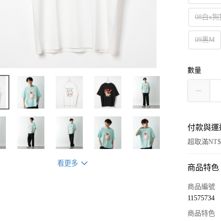
08白x狗
09黑M
數量
付款與運
超取滿NT$
看更多
商品特色
付款方式
信用卡一
商品編號
11575734
超商取貨
商品特色