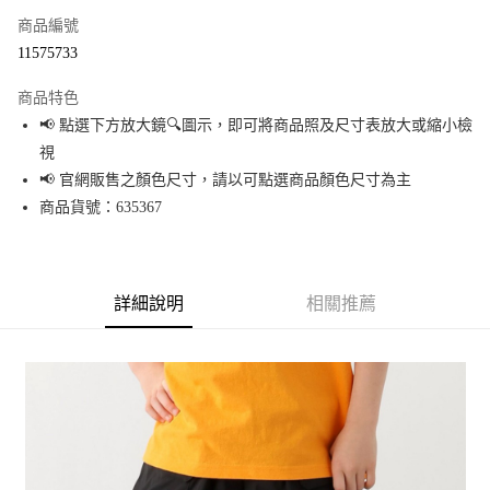
商品編號
超商取貨付款
11575733
LINE Pay
商品特色
Apple Pay
📢 點選下方放大鏡🔍圖示，即可將商品照及尺寸表放大或縮小檢
視
街口支付
📢 官網販售之顏色尺寸，請以可點選商品顏色尺寸為主
悠遊付
商品貨號：635367
Google Pay
全盈+PAY
詳細說明
相關推薦
大哥付你分期
相關說明
【大哥付你分期使用說明】
AFTEE先享後付
1.本服務由台灣大哥大提供，台灣大哥大用戶可立即使用無須另外申請。
2.付款方式選擇「大哥付你分期」，訂單成立後會自動跳轉到大哥付的交易
相關說明
流程，驗證手機門號後，選擇欲分期的期數、繳款截止日，確認付款後即完
【關於「AFTEE先享後付」】
成交易。
AFTEE先享後付是「在收到商品之後才付款」的支付方式。 讓您購物簡單便
運送方式
3.實際核准額度、可分期數及費用金額請依後續交易確認頁面所載為準。
利好安心！