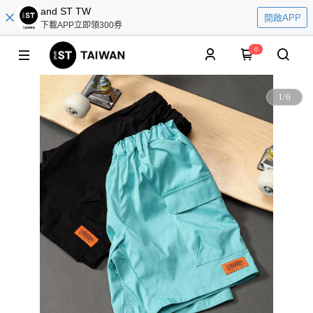
and ST TW
開啟APP
下載APP立即領300券
0
1
/
6