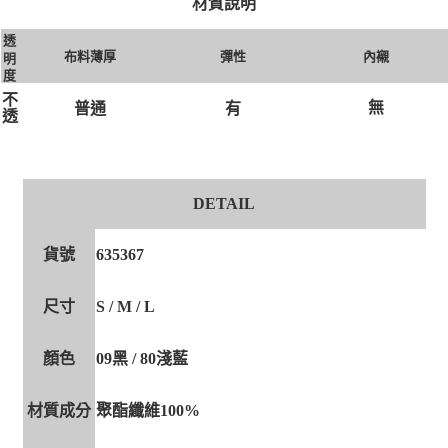
材質說明
透
布料薄厚
彈性
內襯
明
度
不
無
有
普通
透
DETAIL
貨號
635367
尺寸
S / M / L
顏色
09黑 / 80淺藍
材質成分
聚酯纖維100%