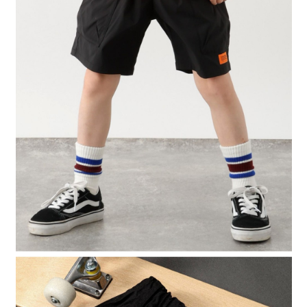
4.訂單成立30分鐘內，如未前往確認交易或遇審核未通過，訂單將自動取
１．簡單：不需註冊會員、不需綁卡、不需儲值。
全家 取貨付款
消。如遇「轉專審核」未通過狀況，表示未達大哥付你分期系統評分，恕無
２．便利：只要手機號碼，簡訊認證，即可結帳。
法說明評估內容。
每筆NT$80，滿NT$888(含以上)免運費
３．安心：先確認商品／服務後，再付款。
【繳款方式說明】
1.分期款項不併入電信帳單，「大哥付你分期」於每月結算日後寄送繳費提
付款後 全家取貨
【「AFTEE先享後付」結帳流程】
醒簡訊。
１．於結帳方式選擇「AFTEE先享後付」後，將跳轉至「AFTEE先享後付」
每筆NT$80，滿NT$888(含以上)免運費
2.透過簡訊連結打開帳單後，可選擇「超商條碼／台灣大直營門市／銀行轉
結帳頁面，進行簡訊認證並確認金額後，即可完成結帳。
帳／街口支付／iPASS MONEY」等通路繳費。
２．訂單成立數日內，您將收到繳費通知簡訊。
7-11 取貨付款
３．收到繳費通知簡訊後14天內，點擊此簡訊中的連結，可透過四大超商／
【注意事項】
每筆NT$80，滿NT$1,500(含以上)免運費
ATM／網路銀行／等多元方式進行付款，方視為交易完成。
1.本服務係由「台灣大哥大股份有限公司」（以下簡稱本公司）所提供，讓
※ 請注意：結帳手續完成當下不需立刻繳費，但若您需要取消訂單，請聯絡
用戶於交易時，得透過本服務購買商品或服務，並由商店將買賣／分期付款
付款後 7-11取貨
購買商品的店家。未經商家同意取消之訂單仍視為有效，需透過AFTEE先享
買賣價金債權讓與本公司後，依約使用本公司帳單繳交帳款。
後付繳納相關費用。
每筆NT$80，滿NT$1,500(含以上)免運費
2.基於同意付款使用「大哥付你分期」之契約關係目的，商店將以您的個人
※ 交易是否成功請以「AFTEE先享後付 」之結帳頁面顯示為準，若有關於
資料（包含姓名、電話或地址）提供予台灣大哥大進項蒐集、處理及利用，
是否繳費成功／繳費後需取消欲退款等相關疑問，請聯繫「AFTEE先享後付
宅配
由本公司與您本人進行分期帳單所需資料之確認、核對及更正。
客戶支援中心」
https://netprotections.freshdesk.com/support/home
3.完整用戶服務條款，請詳閱以下連結：
https://oppay.tw/userRule
每筆NT$80，滿NT$1,500(含以上)免運費
【注意事項】
１．透過由恩沛科技股份有限公司提供之「AFTEE先享後付」服務完成之交
易，需依本服務之必要範圍內提供個人資料，並將交易相關給付款項請求債
權轉讓予恩沛科技股份有限公司。
２．關於個人資料處理事宜，請瀏覽以下網址：
https://aftee.tw/terms/#terms3
３．未成年的使用者請事先徵得法定代理人或監護人之同意方可使用
「AFTEE先享後付」，若未經同意申辦者引起之損失，本公司不負相關責
任。