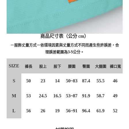
商品尺寸表（公分 cm）
－服飾丈量方式－依環境因素與丈量方式不同而產生些許誤差，合
理誤差範圍為3-5公分。
SIZE
股上
股下
腰圍
臀圍
褲長
大腿圍
褲口寬
S
50
23
14
50~83
87.4
55.5
46
M
53
24.5
16.5
53~87
91.9
58.7
49
L
56
26
19
56~91
96.4
61.9
52