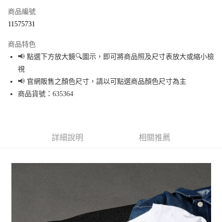
商品編號
超商取貨付款
11575731
LINE Pay
商品特色
Apple Pay
📢 點選下方放大鏡🔍圖示，即可將商品照及尺寸表放大或縮小檢
視
街口支付
📢 官網販售之顏色尺寸，請以可點選商品顏色尺寸為主
悠遊付
商品貨號：635364
Google Pay
全盈+PAY
詳細說明
相關推薦
大哥付你分期
相關說明
【大哥付你分期使用說明】
AFTEE先享後付
1.本服務由台灣大哥大提供，台灣大哥大用戶可立即使用無須另外申請。
2.付款方式選擇「大哥付你分期」，訂單成立後會自動跳轉到大哥付的交易
相關說明
流程，驗證手機門號後，選擇欲分期的期數、繳款截止日，確認付款後即完
【關於「AFTEE先享後付」】
成交易。
AFTEE先享後付是「在收到商品之後才付款」的支付方式。 讓您購物簡單便
運送方式
3.實際核准額度、可分期數及費用金額請依後續交易確認頁面所載為準。
利好安心！