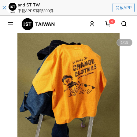
and ST TW
開啟APP
下載APP立即領300券
0
1
/
19