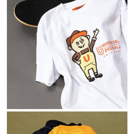
4.訂單成立30分鐘內，如未前往確認交易或遇審核未通過，訂單將自動取
１．簡單：不需註冊會員、不需綁卡、不需儲值。
全家 取貨付款
消。如遇「轉專審核」未通過狀況，表示未達大哥付你分期系統評分，恕無
２．便利：只要手機號碼，簡訊認證，即可結帳。
法說明評估內容。
每筆NT$80，滿NT$888(含以上)免運費
３．安心：先確認商品／服務後，再付款。
【繳款方式說明】
1.分期款項不併入電信帳單，「大哥付你分期」於每月結算日後寄送繳費提
付款後 全家取貨
【「AFTEE先享後付」結帳流程】
醒簡訊。
１．於結帳方式選擇「AFTEE先享後付」後，將跳轉至「AFTEE先享後付」
每筆NT$80，滿NT$888(含以上)免運費
2.透過簡訊連結打開帳單後，可選擇「超商條碼／台灣大直營門市／銀行轉
結帳頁面，進行簡訊認證並確認金額後，即可完成結帳。
帳／街口支付／iPASS MONEY」等通路繳費。
２．訂單成立數日內，您將收到繳費通知簡訊。
7-11 取貨付款
３．收到繳費通知簡訊後14天內，點擊此簡訊中的連結，可透過四大超商／
【注意事項】
每筆NT$80，滿NT$1,500(含以上)免運費
ATM／網路銀行／等多元方式進行付款，方視為交易完成。
1.本服務係由「台灣大哥大股份有限公司」（以下簡稱本公司）所提供，讓
※ 請注意：結帳手續完成當下不需立刻繳費，但若您需要取消訂單，請聯絡
用戶於交易時，得透過本服務購買商品或服務，並由商店將買賣／分期付款
付款後 7-11取貨
購買商品的店家。未經商家同意取消之訂單仍視為有效，需透過AFTEE先享
買賣價金債權讓與本公司後，依約使用本公司帳單繳交帳款。
後付繳納相關費用。
每筆NT$80，滿NT$1,500(含以上)免運費
2.基於同意付款使用「大哥付你分期」之契約關係目的，商店將以您的個人
※ 交易是否成功請以「AFTEE先享後付 」之結帳頁面顯示為準，若有關於
資料（包含姓名、電話或地址）提供予台灣大哥大進項蒐集、處理及利用，
是否繳費成功／繳費後需取消欲退款等相關疑問，請聯繫「AFTEE先享後付
宅配
由本公司與您本人進行分期帳單所需資料之確認、核對及更正。
客戶支援中心」
https://netprotections.freshdesk.com/support/home
3.完整用戶服務條款，請詳閱以下連結：
https://oppay.tw/userRule
每筆NT$80，滿NT$1,500(含以上)免運費
【注意事項】
１．透過由恩沛科技股份有限公司提供之「AFTEE先享後付」服務完成之交
易，需依本服務之必要範圍內提供個人資料，並將交易相關給付款項請求債
權轉讓予恩沛科技股份有限公司。
２．關於個人資料處理事宜，請瀏覽以下網址：
https://aftee.tw/terms/#terms3
３．未成年的使用者請事先徵得法定代理人或監護人之同意方可使用
「AFTEE先享後付」，若未經同意申辦者引起之損失，本公司不負相關責
任。