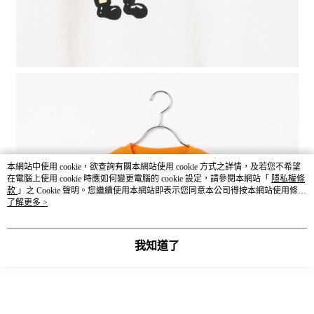
本網站中使用 cookie，欲查詢有關本網站使用 cookie 方式之詳情，及若您不希望
在電腦上使用 cookie 時應如何變更電腦的 cookie 設定，請參閱本網站「
隱私權條
款
」之 Cookie 聲明。您繼續使用本網站即表示您同意本公司得按本網站使用條款
之 Cookie 聲明使用 cookie。
了解更多 >
我知道了