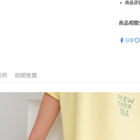
街口支付
商品貨號
悠遊付
商品相關分
Google Pay
全盈+PAY
LEPSIM
分享
🈹 夏季 SU
大哥付你
相關說明
☀️ 2026
【大哥付
AFTEE先
1.本服務
童裝
褲
2.付款方
相關說明
說明
相關推薦
LEPSIM
流程，驗
【關於「A
完成交易
AFTEE
LEPSIM
3.實際核
便利好安
運送方式
4.訂單成
１．簡單
消。如遇
２．便利
全家 取貨
無法說明
３．安心
【繳款方
每筆NT$8
1.分期款
【「AFT
醒簡訊。
付款後 全
１．於結帳
2.透過簡
付」結帳
每筆NT$8
帳／街口支付
２．訂單