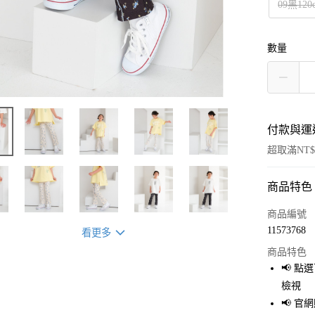
09黑120
數量
付款與運
超取滿NT$
商品特色
付款方式
信用卡一
商品編號
11573768
看更多
超商取貨
商品特色
LINE Pay
📢 
檢視
Apple Pay
📢 