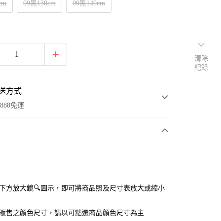
cm
09黑130cm
09黑140cm
清除
紀錄
送方式
888免運
次付款
付款
點選下方放大鏡🔍圖示，即可將商品照及尺寸表放大或縮小
官網販售之顏色尺寸，請以可點選商品顏色尺寸為主