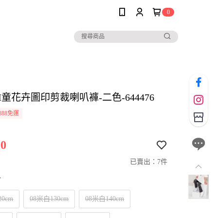
0
IM童花卉圖印剪裁喇叭褲-二色-644476
888免運
0
已賣出：7件
寸
20cm
08米白130cm
08米白140cm