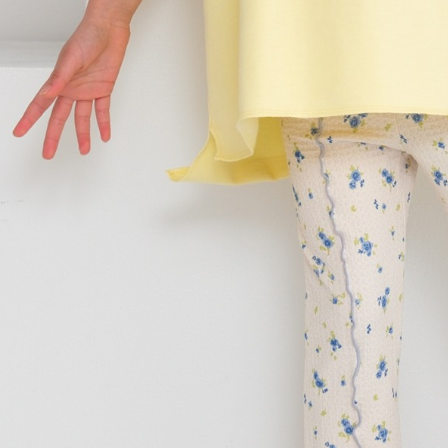
３．收到繳
7-11 取貨
【注意事
／ATM／
1.本服務
※ 請注意
每筆NT$8
用戶於交
絡購買商品
款買賣價
先享後付
付款後 7-
2.基於同
※ 交易是
每筆NT$8
資料（包
是否繳費成
用，由本
付客戶支
宅配
3.完整用
【注意事
每筆NT$8
１．透過由
交易，需
求債權轉
２．關於
３．未成
「AFTE
任。
４．使用「
即時審查
結果請求
５．嚴禁
形，恩沛
動。