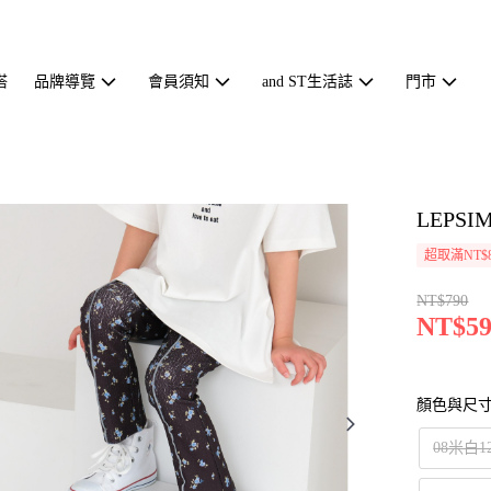
搭
品牌導覽
會員須知
and ST生活誌
門市
LEPS
超取滿NT$
NT$790
NT$59
顏色與尺
08米白1