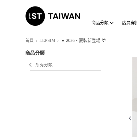
商品分類
店員穿
首頁
LEPSIM
☀️ 2026・夏裝新登場 🌴
商品分類
所有分類