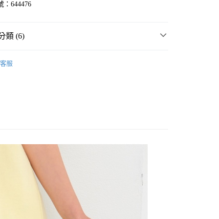
：644476
類 (6)
☀️ 2026・夏裝新登場 🌴
客服
MMER SALE ↘️
LEPSIM
分期
・夏裝新登場 🌴
LEPSIM
你分期使用說明】
享後付
由台灣大哥大提供，台灣大哥大用戶可立即使用無須另外申請。
長褲
式選擇「大哥付你分期」，訂單成立後會自動跳轉到大哥付的交易
💥SUMMER SALE↘夏季 5折起 🈹
證手機門號後，選擇欲分期的期數、繳款截止日，確認付款後即
FTEE先享後付」】
。
先享後付是「在收到商品之後才付款」的支付方式。 讓您購物簡單
童裝
褲
准額度、可分期數及費用金額請依後續交易確認頁面所載為準。
心！
立30分鐘內，如未前往確認交易或遇審核未通過，訂單將自動取
：不需註冊會員、不需綁卡、不需儲值。
「轉專審核」未通過狀況，表示未達大哥付你分期系統評分，恕
：只要手機號碼，簡訊認證，即可結帳。
付款
評估內容。
：先確認商品／服務後，再付款。
式說明】
0，滿NT$888(含以上)免運費
項不併入電信帳單，「大哥付你分期」於每月結算日後寄送繳費提
EE先享後付」結帳流程】
家取貨
方式選擇「AFTEE先享後付」後，將跳轉至「AFTEE先享後
訊連結打開帳單後，可選擇「超商條碼／台灣大直營門市／銀行轉
頁面，進行簡訊認證並確認金額後，即可完成結帳。
0，滿NT$888(含以上)免運費
／iPASS MONEY」等通路繳費。
成立數日內，您將收到繳費通知簡訊。