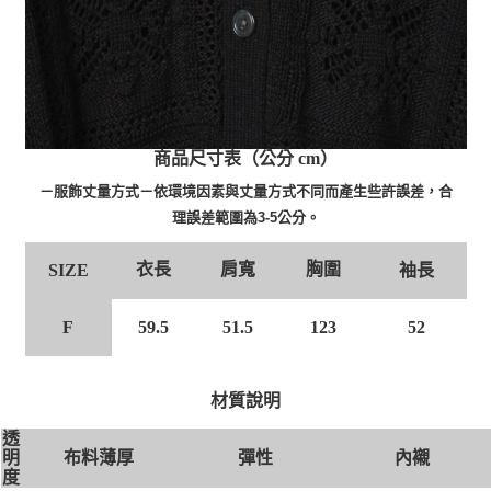
商品尺寸表（公分 cm）
－服飾丈量方式－依環境因素與丈量方式不同而產生些許誤差，合
理誤差範圍為3-5公分。
衣長
肩寬
胸圍
SIZE
袖長
F
59.5
51.5
123
52
材質說明
透
布料薄厚
彈性
內襯
明
度