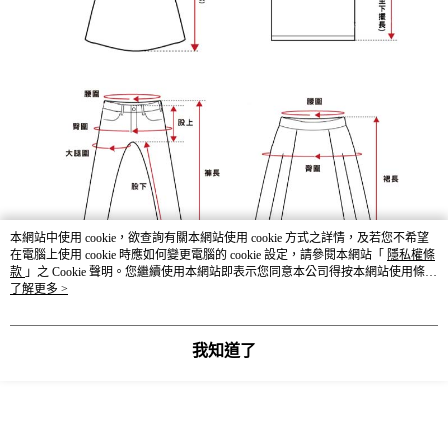
本網站中使用 cookie，欲查詢有關本網站使用 cookie 方式之詳情，及若您不希望
在電腦上使用 cookie 時應如何變更電腦的 cookie 設定，請參閱本網站「
隱私權條
款
」之 Cookie 聲明。您繼續使用本網站即表示您同意本公司得按本網站使用條款
之 Cookie 聲明使用 cookie。
了解更多 >
我知道了