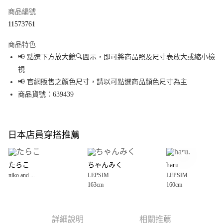
商品編號
超商取貨付款
11573761
LINE Pay
商品特色
Apple Pay
📢 點選下方放大鏡🔍圖示，即可將商品照及尺寸表放大或縮小檢
視
街口支付
📢 官網販售之顏色尺寸，請以可點選商品顏色尺寸為主
悠遊付
商品貨號：639439
Google Pay
全盈+PAY
日本店員穿搭推薦
大哥付你分期
相關說明
たらこ
ちゃんみく
haru.
【大哥付你分期使用說明】
niko and ...
LEPSIM
LEPSIM
AFTEE先享後付
1.本服務由台灣大哥大提供，台灣大哥大用戶可立即使用無須另外申請。
163cm
160cm
2.付款方式選擇「大哥付你分期」，訂單成立後會自動跳轉到大哥付的交易
相關說明
流程，驗證手機門號後，選擇欲分期的期數、繳款截止日，確認付款後即完
【關於「AFTEE先享後付」】
成交易。
AFTEE先享後付是「在收到商品之後才付款」的支付方式。 讓您購物簡單便
運送方式
3.實際核准額度、可分期數及費用金額請依後續交易確認頁面所載為準。
利好安心！
詳細說明
相關推薦