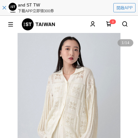
and ST TW
開啟APP
下載APP立即領300券
0
1
/
14