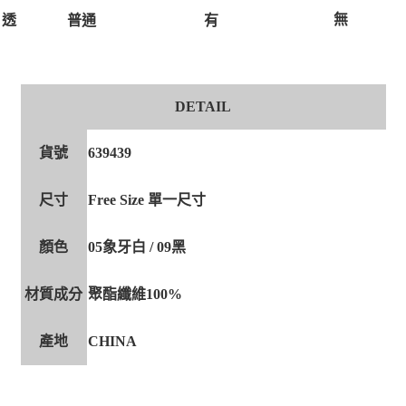
無
有
透
普通
DETAIL
貨號
639439
尺寸
Free Size 單一尺寸
顏色
05象牙白 / 09黑
材質成分
聚酯纖維100%
產地
CHINA