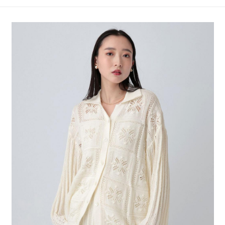
4.訂單成立30分鐘內，如未前往確認交易或遇審核未通過，訂單將自動取
１．簡單：不需註冊會員、不需綁卡、不需儲值。
全家 取貨付款
消。如遇「轉專審核」未通過狀況，表示未達大哥付你分期系統評分，恕無
２．便利：只要手機號碼，簡訊認證，即可結帳。
法說明評估內容。
每筆NT$80，滿NT$888(含以上)免運費
３．安心：先確認商品／服務後，再付款。
【繳款方式說明】
1.分期款項不併入電信帳單，「大哥付你分期」於每月結算日後寄送繳費提
付款後 全家取貨
【「AFTEE先享後付」結帳流程】
醒簡訊。
１．於結帳方式選擇「AFTEE先享後付」後，將跳轉至「AFTEE先享後付」
每筆NT$80，滿NT$888(含以上)免運費
2.透過簡訊連結打開帳單後，可選擇「超商條碼／台灣大直營門市／銀行轉
結帳頁面，進行簡訊認證並確認金額後，即可完成結帳。
帳／街口支付／iPASS MONEY」等通路繳費。
２．訂單成立數日內，您將收到繳費通知簡訊。
7-11 取貨付款
３．收到繳費通知簡訊後14天內，點擊此簡訊中的連結，可透過四大超商／
【注意事項】
每筆NT$80，滿NT$1,500(含以上)免運費
ATM／網路銀行／等多元方式進行付款，方視為交易完成。
1.本服務係由「台灣大哥大股份有限公司」（以下簡稱本公司）所提供，讓
※ 請注意：結帳手續完成當下不需立刻繳費，但若您需要取消訂單，請聯絡
用戶於交易時，得透過本服務購買商品或服務，並由商店將買賣／分期付款
付款後 7-11取貨
購買商品的店家。未經商家同意取消之訂單仍視為有效，需透過AFTEE先享
買賣價金債權讓與本公司後，依約使用本公司帳單繳交帳款。
後付繳納相關費用。
每筆NT$80，滿NT$1,500(含以上)免運費
2.基於同意付款使用「大哥付你分期」之契約關係目的，商店將以您的個人
※ 交易是否成功請以「AFTEE先享後付 」之結帳頁面顯示為準，若有關於
資料（包含姓名、電話或地址）提供予台灣大哥大進項蒐集、處理及利用，
是否繳費成功／繳費後需取消欲退款等相關疑問，請聯繫「AFTEE先享後付
宅配
由本公司與您本人進行分期帳單所需資料之確認、核對及更正。
客戶支援中心」
https://netprotections.freshdesk.com/support/home
3.完整用戶服務條款，請詳閱以下連結：
https://oppay.tw/userRule
每筆NT$80，滿NT$1,500(含以上)免運費
【注意事項】
１．透過由恩沛科技股份有限公司提供之「AFTEE先享後付」服務完成之交
易，需依本服務之必要範圍內提供個人資料，並將交易相關給付款項請求債
權轉讓予恩沛科技股份有限公司。
２．關於個人資料處理事宜，請瀏覽以下網址：
https://aftee.tw/terms/#terms3
３．未成年的使用者請事先徵得法定代理人或監護人之同意方可使用
「AFTEE先享後付」，若未經同意申辦者引起之損失，本公司不負相關責
任。