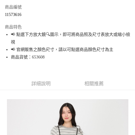
商品編號
超商取貨付款
11573616
LINE Pay
商品特色
Apple Pay
📢 點選下方放大鏡🔍圖示，即可將商品照及尺寸表放大或縮小檢
視
街口支付
📢 官網販售之顏色尺寸，請以可點選商品顏色尺寸為主
悠遊付
商品貨號：653608
Google Pay
全盈+PAY
詳細說明
相關推薦
大哥付你分期
相關說明
【大哥付你分期使用說明】
AFTEE先享後付
1.本服務由台灣大哥大提供，台灣大哥大用戶可立即使用無須另外申請。
2.付款方式選擇「大哥付你分期」，訂單成立後會自動跳轉到大哥付的交易
相關說明
流程，驗證手機門號後，選擇欲分期的期數、繳款截止日，確認付款後即完
【關於「AFTEE先享後付」】
成交易。
AFTEE先享後付是「在收到商品之後才付款」的支付方式。 讓您購物簡單便
運送方式
3.實際核准額度、可分期數及費用金額請依後續交易確認頁面所載為準。
利好安心！