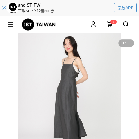
and ST TW
開啟APP
下載APP立即領300券
0
1
/
11