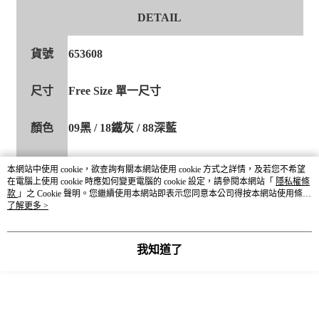
DETAIL
貨號
653608
尺寸
Free Size 單一尺寸
顏色
09黑 / 18鐵灰 / 88深藍
材質成分
聚酯纖維74% 嫘縈19% 聚氨酯7%
本網站中使用 cookie，欲查詢有關本網站使用 cookie 方式之詳情，及若您不希望
在電腦上使用 cookie 時應如何變更電腦的 cookie 設定，請參閱本網站「
隱私權條
● 深色衣物洗滌時可能釋出多餘染料，建議單
款
」之 Cookie 聲明。您繼續使用本網站即表示您同意本公司得按本網站使用條款
獨洗滌，避免染色移轉。
之 Cookie 聲明使用 cookie。
了解更多 >
● 遇汗水、雨水、摩擦或不同洗滌方式時，可
能出現掉色情況，屬正常現象。
注意事項
● 建議避免搭配淺色衣物、包包或飾品，以免
摩擦造成染色。
我知道了
● 特殊水洗效果與染料特性會隨時間自然褪
色，請勿使用漂白劑，避免長時間浸泡。
產地
CHINA