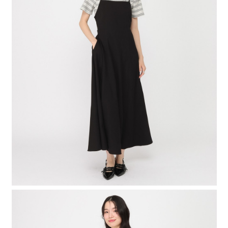
4.訂單成立30分鐘內，如未前往確認交易或遇審核未通過，訂單將自動取
１．簡單：不需註冊會員、不需綁卡、不需儲值。
全家 取貨付款
消。如遇「轉專審核」未通過狀況，表示未達大哥付你分期系統評分，恕無
２．便利：只要手機號碼，簡訊認證，即可結帳。
法說明評估內容。
每筆NT$80，滿NT$1,500(含以上)免運費
３．安心：先確認商品／服務後，再付款。
【繳款方式說明】
1.分期款項不併入電信帳單，「大哥付你分期」於每月結算日後寄送繳費提
付款後 全家取貨
【「AFTEE先享後付」結帳流程】
醒簡訊。
１．於結帳方式選擇「AFTEE先享後付」後，將跳轉至「AFTEE先享後付」
每筆NT$80，滿NT$1,500(含以上)免運費
2.透過簡訊連結打開帳單後，可選擇「超商條碼／台灣大直營門市／銀行轉
結帳頁面，進行簡訊認證並確認金額後，即可完成結帳。
帳／街口支付／iPASS MONEY」等通路繳費。
２．訂單成立數日內，您將收到繳費通知簡訊。
7-11 取貨付款
３．收到繳費通知簡訊後14天內，點擊此簡訊中的連結，可透過四大超商／
【注意事項】
每筆NT$80，滿NT$1,500(含以上)免運費
ATM／網路銀行／等多元方式進行付款，方視為交易完成。
1.本服務係由「台灣大哥大股份有限公司」（以下簡稱本公司）所提供，讓
※ 請注意：結帳手續完成當下不需立刻繳費，但若您需要取消訂單，請聯絡
用戶於交易時，得透過本服務購買商品或服務，並由商店將買賣／分期付款
付款後 7-11取貨
購買商品的店家。未經商家同意取消之訂單仍視為有效，需透過AFTEE先享
買賣價金債權讓與本公司後，依約使用本公司帳單繳交帳款。
後付繳納相關費用。
每筆NT$80，滿NT$1,500(含以上)免運費
2.基於同意付款使用「大哥付你分期」之契約關係目的，商店將以您的個人
※ 交易是否成功請以「AFTEE先享後付 」之結帳頁面顯示為準，若有關於
資料（包含姓名、電話或地址）提供予台灣大哥大進項蒐集、處理及利用，
是否繳費成功／繳費後需取消欲退款等相關疑問，請聯繫「AFTEE先享後付
宅配
由本公司與您本人進行分期帳單所需資料之確認、核對及更正。
客戶支援中心」
https://netprotections.freshdesk.com/support/home
3.完整用戶服務條款，請詳閱以下連結：
https://oppay.tw/userRule
每筆NT$80，滿NT$1,500(含以上)免運費
【注意事項】
１．透過由恩沛科技股份有限公司提供之「AFTEE先享後付」服務完成之交
易，需依本服務之必要範圍內提供個人資料，並將交易相關給付款項請求債
權轉讓予恩沛科技股份有限公司。
２．關於個人資料處理事宜，請瀏覽以下網址：
https://aftee.tw/terms/#terms3
３．未成年的使用者請事先徵得法定代理人或監護人之同意方可使用
「AFTEE先享後付」，若未經同意申辦者引起之損失，本公司不負相關責
任。