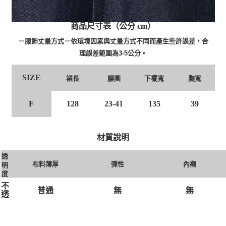
商品尺寸表（公分 cm）
－服飾丈量方式－依環境因素與丈量方式不同而產生些許誤差，合
理誤差範圍為3-5公分。
SIZE
腰圍
裙長
下襬寬
胸寬
F
128
23-41
135
39
材質說明
透
布料薄厚
彈性
內襯
明
度
不
無
無
普通
透