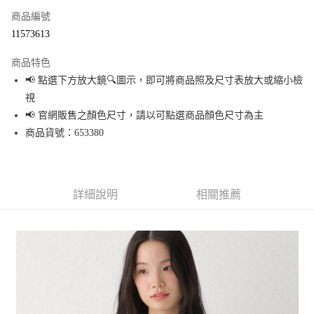
商品編號
超商取貨付款
11573613
LINE Pay
商品特色
Apple Pay
📢 點選下方放大鏡🔍圖示，即可將商品照及尺寸表放大或縮小檢
視
街口支付
📢 官網販售之顏色尺寸，請以可點選商品顏色尺寸為主
悠遊付
商品貨號：653380
Google Pay
全盈+PAY
詳細說明
相關推薦
大哥付你分期
相關說明
【大哥付你分期使用說明】
AFTEE先享後付
1.本服務由台灣大哥大提供，台灣大哥大用戶可立即使用無須另外申請。
2.付款方式選擇「大哥付你分期」，訂單成立後會自動跳轉到大哥付的交易
相關說明
流程，驗證手機門號後，選擇欲分期的期數、繳款截止日，確認付款後即完
【關於「AFTEE先享後付」】
成交易。
AFTEE先享後付是「在收到商品之後才付款」的支付方式。 讓您購物簡單便
運送方式
3.實際核准額度、可分期數及費用金額請依後續交易確認頁面所載為準。
利好安心！