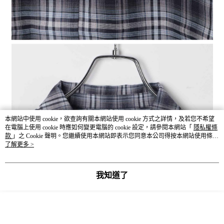
本網站中使用 cookie，欲查詢有關本網站使用 cookie 方式之詳情，及若您不希望
在電腦上使用 cookie 時應如何變更電腦的 cookie 設定，請參閱本網站「
隱私權條
款
」之 Cookie 聲明。您繼續使用本網站即表示您同意本公司得按本網站使用條款
之 Cookie 聲明使用 cookie。
了解更多 >
我知道了