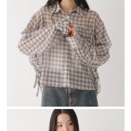
4.訂單成立30分鐘內，如未前往確認交易或遇審核未通過，訂單將自動取
１．簡單：不需註冊會員、不需綁卡、不需儲值。
全家 取貨付款
消。如遇「轉專審核」未通過狀況，表示未達大哥付你分期系統評分，恕無
２．便利：只要手機號碼，簡訊認證，即可結帳。
法說明評估內容。
每筆NT$80，滿NT$1,500(含以上)免運費
３．安心：先確認商品／服務後，再付款。
【繳款方式說明】
1.分期款項不併入電信帳單，「大哥付你分期」於每月結算日後寄送繳費提
付款後 全家取貨
【「AFTEE先享後付」結帳流程】
醒簡訊。
１．於結帳方式選擇「AFTEE先享後付」後，將跳轉至「AFTEE先享後付」
每筆NT$80，滿NT$1,500(含以上)免運費
2.透過簡訊連結打開帳單後，可選擇「超商條碼／台灣大直營門市／銀行轉
結帳頁面，進行簡訊認證並確認金額後，即可完成結帳。
帳／街口支付／iPASS MONEY」等通路繳費。
２．訂單成立數日內，您將收到繳費通知簡訊。
7-11 取貨付款
３．收到繳費通知簡訊後14天內，點擊此簡訊中的連結，可透過四大超商／
【注意事項】
每筆NT$80，滿NT$1,500(含以上)免運費
ATM／網路銀行／等多元方式進行付款，方視為交易完成。
1.本服務係由「台灣大哥大股份有限公司」（以下簡稱本公司）所提供，讓
※ 請注意：結帳手續完成當下不需立刻繳費，但若您需要取消訂單，請聯絡
用戶於交易時，得透過本服務購買商品或服務，並由商店將買賣／分期付款
付款後 7-11取貨
購買商品的店家。未經商家同意取消之訂單仍視為有效，需透過AFTEE先享
買賣價金債權讓與本公司後，依約使用本公司帳單繳交帳款。
後付繳納相關費用。
每筆NT$80，滿NT$1,500(含以上)免運費
2.基於同意付款使用「大哥付你分期」之契約關係目的，商店將以您的個人
※ 交易是否成功請以「AFTEE先享後付 」之結帳頁面顯示為準，若有關於
資料（包含姓名、電話或地址）提供予台灣大哥大進項蒐集、處理及利用，
是否繳費成功／繳費後需取消欲退款等相關疑問，請聯繫「AFTEE先享後付
宅配
由本公司與您本人進行分期帳單所需資料之確認、核對及更正。
客戶支援中心」
https://netprotections.freshdesk.com/support/home
3.完整用戶服務條款，請詳閱以下連結：
https://oppay.tw/userRule
每筆NT$80，滿NT$1,500(含以上)免運費
【注意事項】
１．透過由恩沛科技股份有限公司提供之「AFTEE先享後付」服務完成之交
易，需依本服務之必要範圍內提供個人資料，並將交易相關給付款項請求債
權轉讓予恩沛科技股份有限公司。
２．關於個人資料處理事宜，請瀏覽以下網址：
https://aftee.tw/terms/#terms3
３．未成年的使用者請事先徵得法定代理人或監護人之同意方可使用
「AFTEE先享後付」，若未經同意申辦者引起之損失，本公司不負相關責
任。