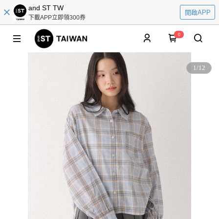
and ST TW
開啟APP
下載APP立即領300券
0
1
/
12