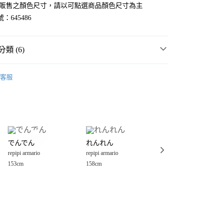
官網販售之顏色尺寸，請以可點選商品顏色尺寸為主
：645486
類 (6)
rio
☀️ 2026・夏裝新登場 🌴
客服
MMER SALE ↘️
repipi armario
分期
・夏裝新登場 🌴
repipi armario
你分期使用說明】
享後付
由台灣大哥大提供，台灣大哥大用戶可立即使用無須另外申請。
rio
💥SUMMER SALE↘夏季 5折起 🈹
式選擇「大哥付你分期」，訂單成立後會自動跳轉到大哥付的交易
短裙
證手機門號後，選擇欲分期的期數、繳款截止日，確認付款後即
FTEE先享後付」】
。
でんでん
れんれん
ぽぽちゃん♡♡
先享後付是「在收到商品之後才付款」的支付方式。 讓您購物簡單
rio
女裝
裙
准額度、可分期數及費用金額請依後續交易確認頁面所載為準。
repipi armario
repipi armario
repipi armario
心！
立30分鐘內，如未前往確認交易或遇審核未通過，訂單將自動取
：不需註冊會員、不需綁卡、不需儲值。
153cm
158cm
153cm
「轉專審核」未通過狀況，表示未達大哥付你分期系統評分，恕
：只要手機號碼，簡訊認證，即可結帳。
付款
評估內容。
：先確認商品／服務後，再付款。
式說明】
0，滿NT$888(含以上)免運費
項不併入電信帳單，「大哥付你分期」於每月結算日後寄送繳費提
EE先享後付」結帳流程】
家取貨
方式選擇「AFTEE先享後付」後，將跳轉至「AFTEE先享後
訊連結打開帳單後，可選擇「超商條碼／台灣大直營門市／銀行轉
頁面，進行簡訊認證並確認金額後，即可完成結帳。