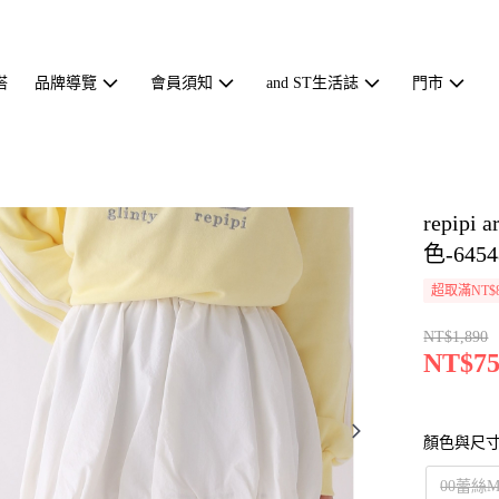
搭
品牌導覽
會員須知
and ST生活誌
門市
repip
色-6454
超取滿NT$
NT$1,890
NT$75
顏色與尺
00蕾絲