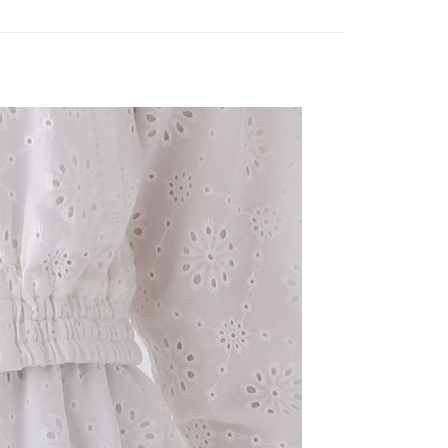
0，滿NT$888(含以上)免運費
／iPASS MONEY」等通路繳費。
成立數日內，您將收到繳費通知簡訊。
費通知簡訊後14天內，點擊此簡訊中的連結，可透過四大超商
付款
項】
網路銀行／等多元方式進行付款，方視為交易完成。
係由「台灣大哥大股份有限公司」（以下簡稱本公司）所提供，讓
：結帳手續完成當下不需立刻繳費，但若您需要取消訂單，請聯
0，滿NT$1,500(含以上)免運費
易時，得透過本服務購買商品或服務，並由商店將買賣／分期付
的店家。未經商家同意取消之訂單仍視為有效，需透過AFTEE
金債權讓與本公司後，依約使用本公司帳單繳交帳款。
繳納相關費用。
11取貨
意付款使用「大哥付你分期」之契約關係目的，商店將以您的個人
否成功請以「AFTEE先享後付 」之結帳頁面顯示為準，若有關於
0，滿NT$1,500(含以上)免運費
含姓名、電話或地址）提供予台灣大哥大進項蒐集、處理及利
功／繳費後需取消欲退款等相關疑問，請聯繫「AFTEE先享後
公司與您本人進行分期帳單所需資料之確認、核對及更正。
援中心」
https://netprotections.freshdesk.com/support/home
戶服務條款，請詳閱以下連結：
https://oppay.tw/userRule
項】
0，滿NT$1,500(含以上)免運費
恩沛科技股份有限公司提供之「AFTEE先享後付」服務完成之
依本服務之必要範圍內提供個人資料，並將交易相關給付款項請
讓予恩沛科技股份有限公司。
個人資料處理事宜，請瀏覽以下網址：
https://aftee.tw/terms/#terms3
年的使用者請事先徵得法定代理人或監護人之同意方可使用
E先享後付」，若未經同意申辦者引起之損失，本公司不負相關責
AFTEE先享後付」時，將依據個別帳號之用戶狀況，依本公司
核予不同之上限額度；若仍有額度不足之情形，本公司將視審查
用戶進行身份認證。
一人註冊多個帳號或使用他人資訊註冊。若發現惡意使用之情
科技股份有限公司將有權停止該用戶之使用額度並採取法律行