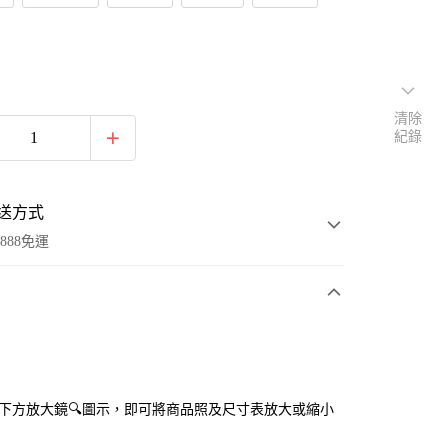
清除
紀錄
送方式
888免運
次付款
付款
點選下方放大鏡🔍圖示，即可將商品照及尺寸表放大或縮小