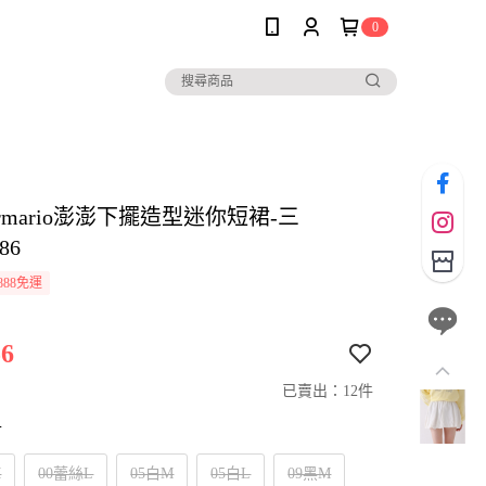
0
i armario澎澎下擺造型迷你短裙-三
86
888免運
6
已賣出：12件
寸
M
00蕾絲L
05白M
05白L
09黑M