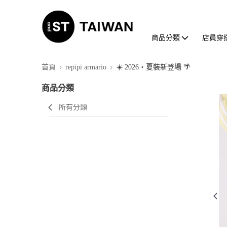
商品分類
店員穿
首頁
repipi armario
☀️ 2026・夏裝新登場 🌴
商品分類
所有分類