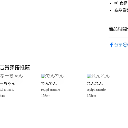
📢 
街口支付
商品貨號
悠遊付
商品相關分
Google Pay
全盈+PAY
repipi arma
分享
🈹 夏季 SU
大哥付你
相關說明
☀️ 2026
【大哥付
店員穿搭推薦
AFTEE先
1.本服務
repipi arma
2.付款方
相關說明
女裝
裙
流程，驗
【關於「A
ーちゃん
でんでん
れんれん
完成交易
AFTEE
repipi arma
3.實際核
ipi armario
repipi armario
repipi armario
便利好安
運送方式
4.訂單成
１．簡單
6cm
153cm
158cm
消。如遇
２．便利
全家 取貨
無法說明
３．安心
【繳款方
每筆NT$8
1.分期款
【「AFT
醒簡訊。
付款後 全
１．於結帳
2.透過簡
付」結帳