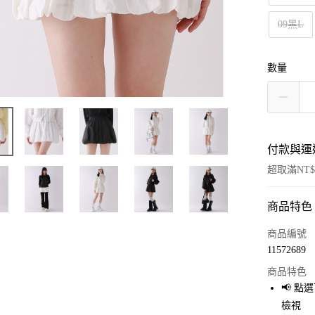
09黑L
數量
付款與運
超取滿NT$
商品特色
付款方式
信用卡一
商品編號
11572689
超商取貨
商品特色
LINE Pay
📢 
檢視
Apple Pay