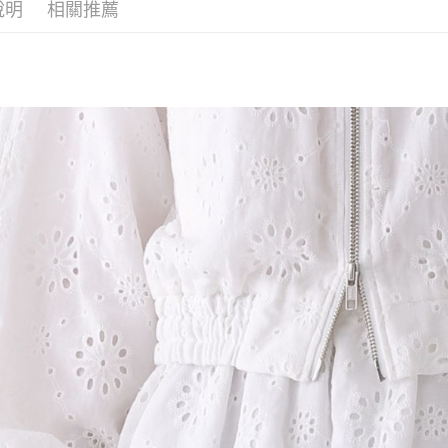
每筆NT$8
帳／街口支付
說明
相關推薦
２．訂單
３．收到繳
7-11 取貨
【注意事
／ATM／
1.本服務
※ 請注意
每筆NT$8
用戶於交
絡購買商品
款買賣價
先享後付
付款後 7-
2.基於同
※ 交易是
每筆NT$8
資料（包
是否繳費成
用，由本
付客戶支
宅配
3.完整用
【注意事
每筆NT$8
１．透過由
交易，需
求債權轉
２．關於
３．未成
「AFTE
任。
４．使用「
即時審查
結果請求
５．嚴禁
形，恩沛
動。