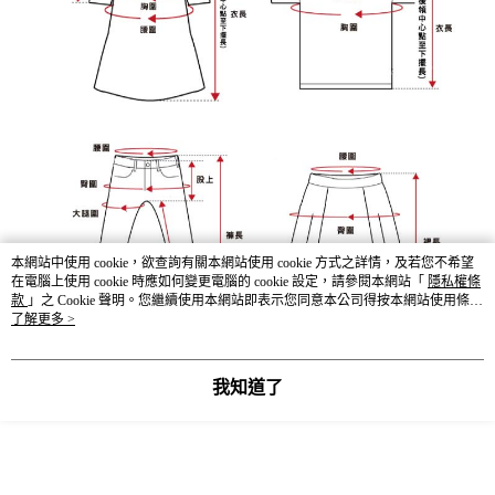
本網站中使用 cookie，欲查詢有關本網站使用 cookie 方式之詳情，及若您不希望
在電腦上使用 cookie 時應如何變更電腦的 cookie 設定，請參閱本網站「
隱私權條
款
」之 Cookie 聲明。您繼續使用本網站即表示您同意本公司得按本網站使用條款
之 Cookie 聲明使用 cookie。
了解更多 >
我知道了