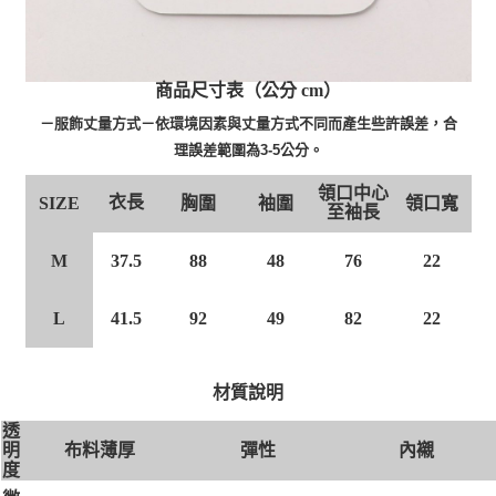
商品尺寸表（公分 cm）
－服飾丈量方式－依環境因素與丈量方式不同而產生些許誤差，合
理誤差範圍為3-5公分。
領口中心
衣長
SIZE
胸圍
袖圍
領口寬
至袖長
M
37.5
88
48
76
22
L
41.5
92
49
82
22
材質說明
透
布料薄厚
彈性
內襯
明
度