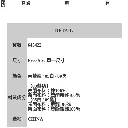
微
有
無
普通
透
DETAIL
貨號
645422
尺寸
Free Size 單一尺寸
顏色
00蕾絲 / 05白 / 09黑
【00蕾絲】
表面布料：棉100％
襯面布料：聚酯纖維100％
材質成分
【05白 / 09黑】
表面布料：尼龍100％
襯面布料：聚酯纖維100％
產地
CHINA