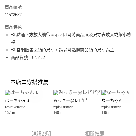
商品編號
超商取貨付款
11572687
LINE Pay
商品特色
Apple Pay
📢 點選下方放大鏡🔍圖示，即可將商品照及尺寸表放大或縮小檢
視
街口支付
📢 官網販售之顏色尺寸，請以可點選商品顏色尺寸為主
悠遊付
商品貨號：645422
Google Pay
全盈+PAY
日本店員穿搭推薦
大哥付你分期
相關說明
はーちゃん🌷
みっきー@レピピ沼津
なーちゃん
【大哥付你分期使用說明】
repipi armario
repipi armario
repipi armario
AFTEE先享後付
1.本服務由台灣大哥大提供，台灣大哥大用戶可立即使用無須另外申請。
157cm
160cm
146cm
2.付款方式選擇「大哥付你分期」，訂單成立後會自動跳轉到大哥付的交易
相關說明
流程，驗證手機門號後，選擇欲分期的期數、繳款截止日，確認付款後即完
【關於「AFTEE先享後付」】
成交易。
AFTEE先享後付是「在收到商品之後才付款」的支付方式。 讓您購物簡單便
運送方式
3.實際核准額度、可分期數及費用金額請依後續交易確認頁面所載為準。
利好安心！
詳細說明
相關推薦