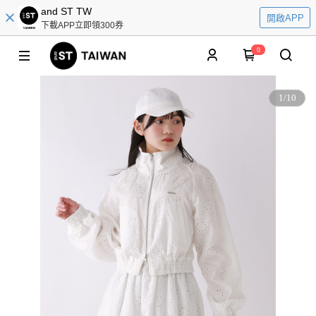
and ST TW
開啟APP
下載APP立即領300券
0
1
/
10