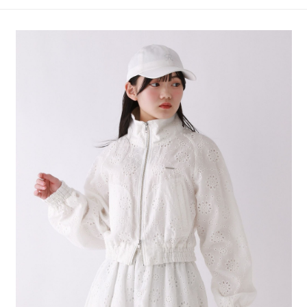
4.訂單成立30分鐘內，如未前往確認交易或遇審核未通過，訂單將自動取
１．簡單：不需註冊會員、不需綁卡、不需儲值。
全家 取貨付款
消。如遇「轉專審核」未通過狀況，表示未達大哥付你分期系統評分，恕無
２．便利：只要手機號碼，簡訊認證，即可結帳。
法說明評估內容。
每筆NT$80，滿NT$888(含以上)免運費
３．安心：先確認商品／服務後，再付款。
【繳款方式說明】
1.分期款項不併入電信帳單，「大哥付你分期」於每月結算日後寄送繳費提
付款後 全家取貨
【「AFTEE先享後付」結帳流程】
醒簡訊。
１．於結帳方式選擇「AFTEE先享後付」後，將跳轉至「AFTEE先享後付」
每筆NT$80，滿NT$888(含以上)免運費
2.透過簡訊連結打開帳單後，可選擇「超商條碼／台灣大直營門市／銀行轉
結帳頁面，進行簡訊認證並確認金額後，即可完成結帳。
帳／街口支付／iPASS MONEY」等通路繳費。
２．訂單成立數日內，您將收到繳費通知簡訊。
7-11 取貨付款
３．收到繳費通知簡訊後14天內，點擊此簡訊中的連結，可透過四大超商／
【注意事項】
每筆NT$80，滿NT$1,500(含以上)免運費
ATM／網路銀行／等多元方式進行付款，方視為交易完成。
1.本服務係由「台灣大哥大股份有限公司」（以下簡稱本公司）所提供，讓
※ 請注意：結帳手續完成當下不需立刻繳費，但若您需要取消訂單，請聯絡
用戶於交易時，得透過本服務購買商品或服務，並由商店將買賣／分期付款
付款後 7-11取貨
購買商品的店家。未經商家同意取消之訂單仍視為有效，需透過AFTEE先享
買賣價金債權讓與本公司後，依約使用本公司帳單繳交帳款。
後付繳納相關費用。
每筆NT$80，滿NT$1,500(含以上)免運費
2.基於同意付款使用「大哥付你分期」之契約關係目的，商店將以您的個人
※ 交易是否成功請以「AFTEE先享後付 」之結帳頁面顯示為準，若有關於
資料（包含姓名、電話或地址）提供予台灣大哥大進項蒐集、處理及利用，
是否繳費成功／繳費後需取消欲退款等相關疑問，請聯繫「AFTEE先享後付
宅配
由本公司與您本人進行分期帳單所需資料之確認、核對及更正。
客戶支援中心」
https://netprotections.freshdesk.com/support/home
3.完整用戶服務條款，請詳閱以下連結：
https://oppay.tw/userRule
每筆NT$80，滿NT$1,500(含以上)免運費
【注意事項】
１．透過由恩沛科技股份有限公司提供之「AFTEE先享後付」服務完成之交
易，需依本服務之必要範圍內提供個人資料，並將交易相關給付款項請求債
權轉讓予恩沛科技股份有限公司。
２．關於個人資料處理事宜，請瀏覽以下網址：
https://aftee.tw/terms/#terms3
３．未成年的使用者請事先徵得法定代理人或監護人之同意方可使用
「AFTEE先享後付」，若未經同意申辦者引起之損失，本公司不負相關責
任。