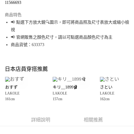
11566693
LINE Pay
商品特色
Apple Pay
📢 點選下方放大鏡🔍圖示，即可將商品照及尺寸表放大或縮小檢
視
街口支付
📢 官網販售之顏色尺寸，請以可點選商品顏色尺寸為主
悠遊付
商品貨號：633373
Google Pay
全盈+PAY
日本店員穿搭推薦
大哥付你分期
相關說明
おすず
キリ__1899🩰
さとい
【大哥付你分期使用說明】
LAKOLE
LAKOLE
LAKOLE
AFTEE先享後付
1.本服務由台灣大哥大提供，台灣大哥大用戶可立即使用無須另外申請。
161cm
157cm
162cm
2.付款方式選擇「大哥付你分期」，訂單成立後會自動跳轉到大哥付的交易
相關說明
流程，驗證手機門號後，選擇欲分期的期數、繳款截止日，確認付款後即完
【關於「AFTEE先享後付」】
成交易。
AFTEE先享後付是「在收到商品之後才付款」的支付方式。 讓您購物簡單便
運送方式
3.實際核准額度、可分期數及費用金額請依後續交易確認頁面所載為準。
利好安心！
詳細說明
相關推薦
4.訂單成立30分鐘內，如未前往確認交易或遇審核未通過，訂單將自動取
１．簡單：不需註冊會員、不需綁卡、不需儲值。
全家 取貨付款
消。如遇「轉專審核」未通過狀況，表示未達大哥付你分期系統評分，恕無
２．便利：只要手機號碼，簡訊認證，即可結帳。
法說明評估內容。