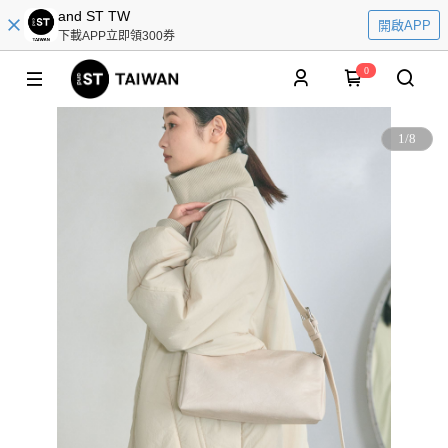
and ST TW
開啟APP
下載APP立即領300券
0
1
/
8