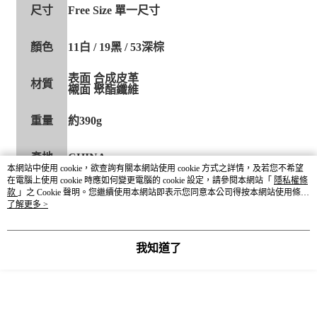
尺寸
Free Size 單一尺寸
顏色
11白 / 19黑 / 53深棕
表面 合成皮革
材質
襯面 聚酯纖維
重量
約390g
產地
CHINA
本網站中使用 cookie，欲查詢有關本網站使用 cookie 方式之詳情，及若您不希望
在電腦上使用 cookie 時應如何變更電腦的 cookie 設定，請參閱本網站「
隱私權條
款
」之 Cookie 聲明。您繼續使用本網站即表示您同意本公司得按本網站使用條款
之 Cookie 聲明使用 cookie。
了解更多 >
我知道了