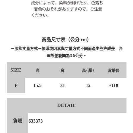
商品尺寸表（公分 cm）
－服飾丈量方式－依環境因素與丈量方式不同而產生些許誤差，合
理誤差範圍為3-5公分。
SIZE
高
寬
高(厚)
背帶長
F
15.5
31
12
~110
DETAIL
貨號
633373