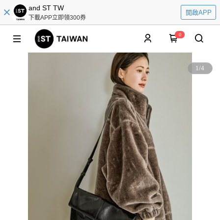
and ST TW
開啟APP
下載APP立即領300券
0
1
/
4