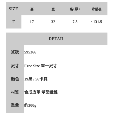
SIZE
高
寬
高(厚)
背帶長
F
17
32
7.5
~131.5
DETAIL
貨號
595366
尺寸
Free Size 單一尺寸
顏色
19黑 / 56卡其
材質
合成皮革 聚酯纖維
重量
約300g