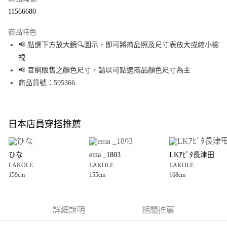
超商取貨付款
11566680
LINE Pay
商品特色
Apple Pay
📢 點選下方放大鏡🔍圖示，即可將商品照及尺寸表放大或縮小檢
視
街口支付
📢 官網販售之顏色尺寸，請以可點選商品顏色尺寸為主
悠遊付
商品貨號：595366
Google Pay
全盈+PAY
日本店員穿搭推薦
大哥付你分期
相關說明
ひな
ema _1803
LKｱﾋﾟﾀ長津田
【大哥付你分期使用說明】
LAKOLE
LAKOLE
LAKOLE
AFTEE先享後付
1.本服務由台灣大哥大提供，台灣大哥大用戶可立即使用無須另外申請。
159cm
155cm
168cm
2.付款方式選擇「大哥付你分期」，訂單成立後會自動跳轉到大哥付的交易
相關說明
流程，驗證手機門號後，選擇欲分期的期數、繳款截止日，確認付款後即完
【關於「AFTEE先享後付」】
成交易。
AFTEE先享後付是「在收到商品之後才付款」的支付方式。 讓您購物簡單便
運送方式
3.實際核准額度、可分期數及費用金額請依後續交易確認頁面所載為準。
利好安心！
詳細說明
相關推薦
4.訂單成立30分鐘內，如未前往確認交易或遇審核未通過，訂單將自動取
１．簡單：不需註冊會員、不需綁卡、不需儲值。
全家 取貨付款
消。如遇「轉專審核」未通過狀況，表示未達大哥付你分期系統評分，恕無