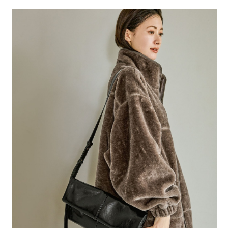
２．便利：只要手機號碼，簡訊認證，即可結帳。
法說明評估內容。
每筆NT$80，滿NT$888(含以上)免運費
３．安心：先確認商品／服務後，再付款。
【繳款方式說明】
1.分期款項不併入電信帳單，「大哥付你分期」於每月結算日後寄送繳費提
付款後 全家取貨
【「AFTEE先享後付」結帳流程】
醒簡訊。
１．於結帳方式選擇「AFTEE先享後付」後，將跳轉至「AFTEE先享後付」
每筆NT$80，滿NT$888(含以上)免運費
2.透過簡訊連結打開帳單後，可選擇「超商條碼／台灣大直營門市／銀行轉
結帳頁面，進行簡訊認證並確認金額後，即可完成結帳。
帳／街口支付／iPASS MONEY」等通路繳費。
２．訂單成立數日內，您將收到繳費通知簡訊。
7-11 取貨付款
３．收到繳費通知簡訊後14天內，點擊此簡訊中的連結，可透過四大超商／
【注意事項】
每筆NT$80，滿NT$1,500(含以上)免運費
ATM／網路銀行／等多元方式進行付款，方視為交易完成。
1.本服務係由「台灣大哥大股份有限公司」（以下簡稱本公司）所提供，讓
※ 請注意：結帳手續完成當下不需立刻繳費，但若您需要取消訂單，請聯絡
用戶於交易時，得透過本服務購買商品或服務，並由商店將買賣／分期付款
付款後 7-11取貨
購買商品的店家。未經商家同意取消之訂單仍視為有效，需透過AFTEE先享
買賣價金債權讓與本公司後，依約使用本公司帳單繳交帳款。
後付繳納相關費用。
每筆NT$80，滿NT$1,500(含以上)免運費
2.基於同意付款使用「大哥付你分期」之契約關係目的，商店將以您的個人
※ 交易是否成功請以「AFTEE先享後付 」之結帳頁面顯示為準，若有關於
資料（包含姓名、電話或地址）提供予台灣大哥大進項蒐集、處理及利用，
是否繳費成功／繳費後需取消欲退款等相關疑問，請聯繫「AFTEE先享後付
宅配
由本公司與您本人進行分期帳單所需資料之確認、核對及更正。
客戶支援中心」
https://netprotections.freshdesk.com/support/home
3.完整用戶服務條款，請詳閱以下連結：
https://oppay.tw/userRule
每筆NT$80，滿NT$1,500(含以上)免運費
【注意事項】
１．透過由恩沛科技股份有限公司提供之「AFTEE先享後付」服務完成之交
易，需依本服務之必要範圍內提供個人資料，並將交易相關給付款項請求債
權轉讓予恩沛科技股份有限公司。
２．關於個人資料處理事宜，請瀏覽以下網址：
https://aftee.tw/terms/#terms3
３．未成年的使用者請事先徵得法定代理人或監護人之同意方可使用
「AFTEE先享後付」，若未經同意申辦者引起之損失，本公司不負相關責
任。
４．使用「AFTEE先享後付」時，將依據個別帳號之用戶狀況，依本公司即