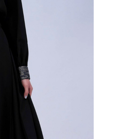
：結帳手續完成當下不需立刻繳費，但若您需要取消訂單，請聯
0，滿NT$1,500(含以上)免運費
易時，得透過本服務購買商品或服務，並由商店將買賣／分期付
的店家。未經商家同意取消之訂單仍視為有效，需透過AFTEE
金債權讓與本公司後，依約使用本公司帳單繳交帳款。
繳納相關費用。
11取貨
意付款使用「大哥付你分期」之契約關係目的，商店將以您的個人
否成功請以「AFTEE先享後付 」之結帳頁面顯示為準，若有關於
0，滿NT$1,500(含以上)免運費
含姓名、電話或地址）提供予台灣大哥大進項蒐集、處理及利
功／繳費後需取消欲退款等相關疑問，請聯繫「AFTEE先享後
公司與您本人進行分期帳單所需資料之確認、核對及更正。
援中心」
https://netprotections.freshdesk.com/support/home
戶服務條款，請詳閱以下連結：
https://oppay.tw/userRule
項】
0，滿NT$1,500(含以上)免運費
恩沛科技股份有限公司提供之「AFTEE先享後付」服務完成之
依本服務之必要範圍內提供個人資料，並將交易相關給付款項請
讓予恩沛科技股份有限公司。
個人資料處理事宜，請瀏覽以下網址：
https://aftee.tw/terms/#terms3
年的使用者請事先徵得法定代理人或監護人之同意方可使用
E先享後付」，若未經同意申辦者引起之損失，本公司不負相關責
AFTEE先享後付」時，將依據個別帳號之用戶狀況，依本公司
核予不同之上限額度；若仍有額度不足之情形，本公司將視審查
用戶進行身份認證。
一人註冊多個帳號或使用他人資訊註冊。若發現惡意使用之情
科技股份有限公司將有權停止該用戶之使用額度並採取法律行