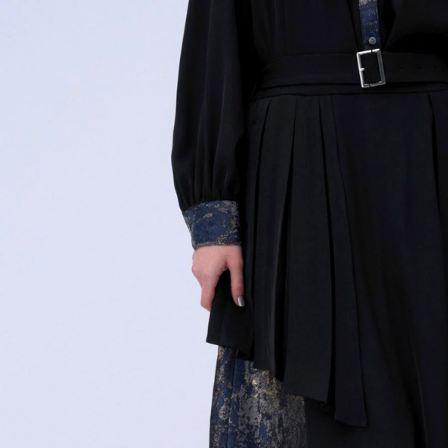
※ 請注意
每筆NT$8
用戶於交
絡購買商品
款買賣價
先享後付
付款後 7-
2.基於同
※ 交易是
每筆NT$8
資料（包
是否繳費成
用，由本
付客戶支
宅配
3.完整用
【注意事
每筆NT$8
１．透過由
交易，需
求債權轉
２．關於
３．未成
「AFTE
任。
４．使用「
即時審查
結果請求
５．嚴禁
形，恩沛
動。