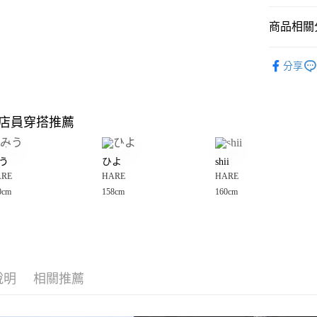
悠遊付
商品相關分
Google Pay
全盈+PAY
HARE
☀
分享
大哥付你
相關說明
【大哥付
店員穿搭推薦
AFTEE先
1.本服務
2.付款方
相關說明
流程，驗
【關於「A
う
ひよ
shii
完成交易
AFTEE
3.實際核
ARE
HARE
HARE
便利好安
運送方式
4.訂單成
１．簡單
0cm
158cm
160cm
消。如遇
２．便利
全家 取貨
無法說明
３．安心
【繳款方
每筆NT$8
1.分期款
【「AFT
醒簡訊。
付款後 全
１．於結帳
2.透過簡
付」結帳
每筆NT$8
帳／街口支付
說明
相關推薦
２．訂單
３．收到繳
7-11 取貨
【注意事
／ATM／
1.本服務