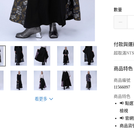
數量
付款與運
超取滿NT$
商品特色
付款方式
信用卡一
商品編號
11566097
超商取貨
商品特色
看更多
LINE Pay
📢 
檢視
Apple Pay
📢 
街口支付
商品貨號