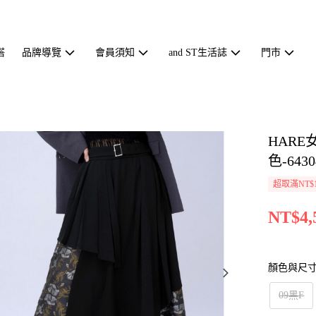
搭
品牌導覽
會員須知
and ST生活誌
門市
HAR
色-6430
超取滿NT$1
NT$4,
顏色與尺
09黑F