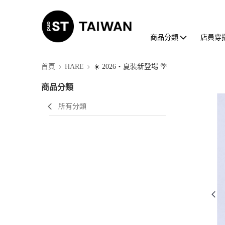
商品分類
店員穿
首頁
HARE
☀️ 2026・夏裝新登場 🌴
商品分類
所有分類