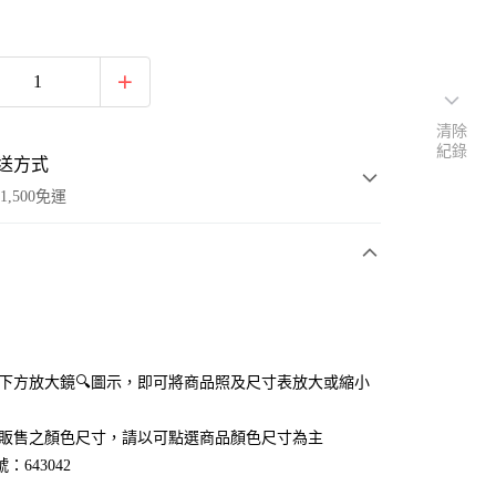
清除
紀錄
送方式
1,500免運
次付款
付款
點選下方放大鏡🔍圖示，即可將商品照及尺寸表放大或縮小
官網販售之顏色尺寸，請以可點選商品顏色尺寸為主
：643042