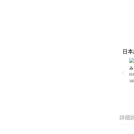
日本
み
H
16
詳細