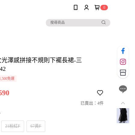
0
E女光澤感拼接不規則下襬長裙-三
42
,500免運
590
已賣出：4件
寸
21粉紅F
67黃F