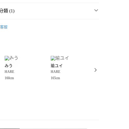
類 (1)
️ 2026・夏裝新登場 🌴
客服
分期
你分期使用說明】
享後付
由台灣大哥大提供，台灣大哥大用戶可立即使用無須另外申請。
式選擇「大哥付你分期」，訂單成立後會自動跳轉到大哥付的交易
證手機門號後，選擇欲分期的期數、繳款截止日，確認付款後即
FTEE先享後付」】
。
みう
瑜ユイ
ねむる
先享後付是「在收到商品之後才付款」的支付方式。 讓您購物簡單
准額度、可分期數及費用金額請依後續交易確認頁面所載為準。
HARE
HARE
HARE
心！
立30分鐘內，如未前往確認交易或遇審核未通過，訂單將自動取
：不需註冊會員、不需綁卡、不需儲值。
160cm
165cm
152cm
「轉專審核」未通過狀況，表示未達大哥付你分期系統評分，恕
：只要手機號碼，簡訊認證，即可結帳。
付款
評估內容。
：先確認商品／服務後，再付款。
式說明】
0，滿NT$1,500(含以上)免運費
項不併入電信帳單，「大哥付你分期」於每月結算日後寄送繳費提
EE先享後付」結帳流程】
家取貨
方式選擇「AFTEE先享後付」後，將跳轉至「AFTEE先享後
訊連結打開帳單後，可選擇「超商條碼／台灣大直營門市／銀行轉
頁面，進行簡訊認證並確認金額後，即可完成結帳。
0，滿NT$1,500(含以上)免運費
／iPASS MONEY」等通路繳費。
成立數日內，您將收到繳費通知簡訊。
費通知簡訊後14天內，點擊此簡訊中的連結，可透過四大超商
付款
項】
網路銀行／等多元方式進行付款，方視為交易完成。
係由「台灣大哥大股份有限公司」（以下簡稱本公司）所提供，讓