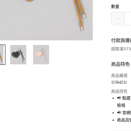
數量
付款與運
超取滿NT$
商品特色
付款方式
信用卡一
商品編號
11564211
超商取貨
商品特色
LINE Pay
📢 
檢視
Apple Pay
📢 
街口支付
商品貨號
悠遊付