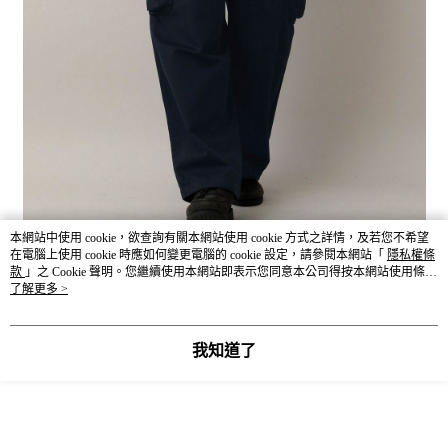
本網站中使用 cookie，欲查詢有關本網站使用 cookie 方式之詳情，及若您不希望
在電腦上使用 cookie 時應如何變更電腦的 cookie 設定，請參閱本網站「
隱私權條
款
」之 Cookie 聲明。您繼續使用本網站即表示您同意本公司得按本網站使用條款
之 Cookie 聲明使用 cookie。
了解更多 >
我知道了