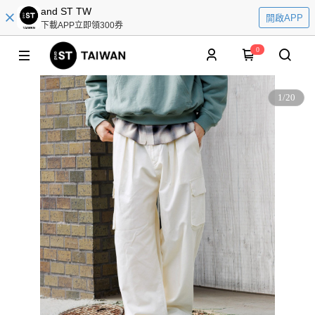
and ST TW
開啟APP
下載APP立即領300券
0
1
/
20