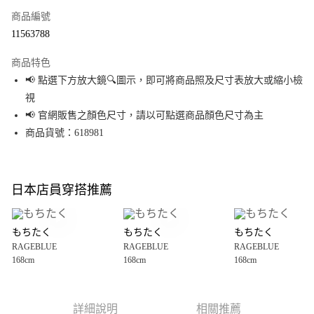
商品編號
超商取貨付款
11563788
LINE Pay
商品特色
Apple Pay
📢 點選下方放大鏡🔍圖示，即可將商品照及尺寸表放大或縮小檢
視
街口支付
📢 官網販售之顏色尺寸，請以可點選商品顏色尺寸為主
悠遊付
商品貨號：618981
Google Pay
全盈+PAY
日本店員穿搭推薦
大哥付你分期
相關說明
もちたく
もちたく
もちたく
【大哥付你分期使用說明】
RAGEBLUE
RAGEBLUE
RAGEBLUE
AFTEE先享後付
1.本服務由台灣大哥大提供，台灣大哥大用戶可立即使用無須另外申請。
168cm
168cm
168cm
2.付款方式選擇「大哥付你分期」，訂單成立後會自動跳轉到大哥付的交易
相關說明
流程，驗證手機門號後，選擇欲分期的期數、繳款截止日，確認付款後即完
【關於「AFTEE先享後付」】
成交易。
AFTEE先享後付是「在收到商品之後才付款」的支付方式。 讓您購物簡單便
運送方式
3.實際核准額度、可分期數及費用金額請依後續交易確認頁面所載為準。
利好安心！
詳細說明
相關推薦