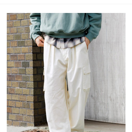
4.訂單成立30分鐘內，如未前往確認交易或遇審核未通過，訂單將自動取
１．簡單：不需註冊會員、不需綁卡、不需儲值。
全家 取貨付款
消。如遇「轉專審核」未通過狀況，表示未達大哥付你分期系統評分，恕無
２．便利：只要手機號碼，簡訊認證，即可結帳。
法說明評估內容。
每筆NT$80，滿NT$888(含以上)免運費
３．安心：先確認商品／服務後，再付款。
【繳款方式說明】
1.分期款項不併入電信帳單，「大哥付你分期」於每月結算日後寄送繳費提
付款後 全家取貨
【「AFTEE先享後付」結帳流程】
醒簡訊。
１．於結帳方式選擇「AFTEE先享後付」後，將跳轉至「AFTEE先享後付」
每筆NT$80，滿NT$888(含以上)免運費
2.透過簡訊連結打開帳單後，可選擇「超商條碼／台灣大直營門市／銀行轉
結帳頁面，進行簡訊認證並確認金額後，即可完成結帳。
帳／街口支付／iPASS MONEY」等通路繳費。
２．訂單成立數日內，您將收到繳費通知簡訊。
7-11 取貨付款
３．收到繳費通知簡訊後14天內，點擊此簡訊中的連結，可透過四大超商／
【注意事項】
每筆NT$80，滿NT$1,500(含以上)免運費
ATM／網路銀行／等多元方式進行付款，方視為交易完成。
1.本服務係由「台灣大哥大股份有限公司」（以下簡稱本公司）所提供，讓
※ 請注意：結帳手續完成當下不需立刻繳費，但若您需要取消訂單，請聯絡
用戶於交易時，得透過本服務購買商品或服務，並由商店將買賣／分期付款
付款後 7-11取貨
購買商品的店家。未經商家同意取消之訂單仍視為有效，需透過AFTEE先享
買賣價金債權讓與本公司後，依約使用本公司帳單繳交帳款。
後付繳納相關費用。
每筆NT$80，滿NT$1,500(含以上)免運費
2.基於同意付款使用「大哥付你分期」之契約關係目的，商店將以您的個人
※ 交易是否成功請以「AFTEE先享後付 」之結帳頁面顯示為準，若有關於
資料（包含姓名、電話或地址）提供予台灣大哥大進項蒐集、處理及利用，
是否繳費成功／繳費後需取消欲退款等相關疑問，請聯繫「AFTEE先享後付
宅配
由本公司與您本人進行分期帳單所需資料之確認、核對及更正。
客戶支援中心」
https://netprotections.freshdesk.com/support/home
3.完整用戶服務條款，請詳閱以下連結：
https://oppay.tw/userRule
每筆NT$80，滿NT$1,500(含以上)免運費
【注意事項】
１．透過由恩沛科技股份有限公司提供之「AFTEE先享後付」服務完成之交
易，需依本服務之必要範圍內提供個人資料，並將交易相關給付款項請求債
權轉讓予恩沛科技股份有限公司。
２．關於個人資料處理事宜，請瀏覽以下網址：
https://aftee.tw/terms/#terms3
３．未成年的使用者請事先徵得法定代理人或監護人之同意方可使用
「AFTEE先享後付」，若未經同意申辦者引起之損失，本公司不負相關責
任。