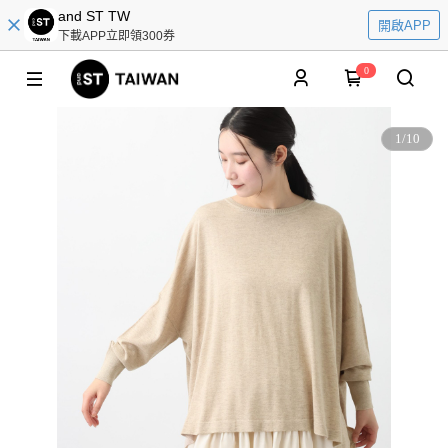
and ST TW
開啟APP
下載APP立即領300券
0
1
/
10