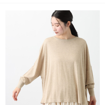
4.訂單成立30分鐘內，如未前往確認交易或遇審核未通過，訂單將自動取
１．簡單：不需註冊會員、不需綁卡、不需儲值。
全家 取貨付款
消。如遇「轉專審核」未通過狀況，表示未達大哥付你分期系統評分，恕無
２．便利：只要手機號碼，簡訊認證，即可結帳。
法說明評估內容。
每筆NT$80，滿NT$1,500(含以上)免運費
３．安心：先確認商品／服務後，再付款。
【繳款方式說明】
1.分期款項不併入電信帳單，「大哥付你分期」於每月結算日後寄送繳費提
付款後 全家取貨
【「AFTEE先享後付」結帳流程】
醒簡訊。
１．於結帳方式選擇「AFTEE先享後付」後，將跳轉至「AFTEE先享後付」
每筆NT$80，滿NT$1,500(含以上)免運費
2.透過簡訊連結打開帳單後，可選擇「超商條碼／台灣大直營門市／銀行轉
結帳頁面，進行簡訊認證並確認金額後，即可完成結帳。
帳／街口支付／iPASS MONEY」等通路繳費。
２．訂單成立數日內，您將收到繳費通知簡訊。
7-11 取貨付款
３．收到繳費通知簡訊後14天內，點擊此簡訊中的連結，可透過四大超商／
【注意事項】
每筆NT$80，滿NT$1,500(含以上)免運費
ATM／網路銀行／等多元方式進行付款，方視為交易完成。
1.本服務係由「台灣大哥大股份有限公司」（以下簡稱本公司）所提供，讓
※ 請注意：結帳手續完成當下不需立刻繳費，但若您需要取消訂單，請聯絡
用戶於交易時，得透過本服務購買商品或服務，並由商店將買賣／分期付款
付款後 7-11取貨
購買商品的店家。未經商家同意取消之訂單仍視為有效，需透過AFTEE先享
買賣價金債權讓與本公司後，依約使用本公司帳單繳交帳款。
後付繳納相關費用。
每筆NT$80，滿NT$1,500(含以上)免運費
2.基於同意付款使用「大哥付你分期」之契約關係目的，商店將以您的個人
※ 交易是否成功請以「AFTEE先享後付 」之結帳頁面顯示為準，若有關於
資料（包含姓名、電話或地址）提供予台灣大哥大進項蒐集、處理及利用，
是否繳費成功／繳費後需取消欲退款等相關疑問，請聯繫「AFTEE先享後付
宅配
由本公司與您本人進行分期帳單所需資料之確認、核對及更正。
客戶支援中心」
https://netprotections.freshdesk.com/support/home
3.完整用戶服務條款，請詳閱以下連結：
https://oppay.tw/userRule
每筆NT$80，滿NT$1,500(含以上)免運費
【注意事項】
１．透過由恩沛科技股份有限公司提供之「AFTEE先享後付」服務完成之交
易，需依本服務之必要範圍內提供個人資料，並將交易相關給付款項請求債
權轉讓予恩沛科技股份有限公司。
２．關於個人資料處理事宜，請瀏覽以下網址：
https://aftee.tw/terms/#terms3
３．未成年的使用者請事先徵得法定代理人或監護人之同意方可使用
「AFTEE先享後付」，若未經同意申辦者引起之損失，本公司不負相關責
任。