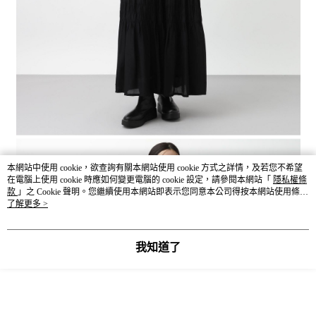
本網站中使用 cookie，欲查詢有關本網站使用 cookie 方式之詳情，及若您不希望
在電腦上使用 cookie 時應如何變更電腦的 cookie 設定，請參閱本網站「
隱私權條
款
」之 Cookie 聲明。您繼續使用本網站即表示您同意本公司得按本網站使用條款
之 Cookie 聲明使用 cookie。
了解更多 >
我知道了