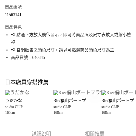
商品編號
超商取貨付款
11563141
LINE Pay
商品特色
Apple Pay
📢 點選下方放大鏡🔍圖示，即可將商品照及尺寸表放大或縮小檢
視
街口支付
📢 官網販售之顏色尺寸，請以可點選商品顏色尺寸為主
悠遊付
商品貨號：640845
Google Pay
全盈+PAY
日本店員穿搭推薦
大哥付你分期
相關說明
うだかな
Rie/福山ポートプラザ
Rie/福山
【大哥付你分期使用說明】
studio CLIP
studio CLIP
studio CLIP
AFTEE先享後付
1.本服務由台灣大哥大提供，台灣大哥大用戶可立即使用無須另外申請。
165cm
168cm
168cm
2.付款方式選擇「大哥付你分期」，訂單成立後會自動跳轉到大哥付的交易
相關說明
流程，驗證手機門號後，選擇欲分期的期數、繳款截止日，確認付款後即完
【關於「AFTEE先享後付」】
成交易。
AFTEE先享後付是「在收到商品之後才付款」的支付方式。 讓您購物簡單便
運送方式
3.實際核准額度、可分期數及費用金額請依後續交易確認頁面所載為準。
利好安心！
詳細說明
相關推薦