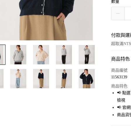
數量
付款與運
超取滿NT$
商品特色
付款方式
信用卡一
商品編號
11563139
超商取貨
商品特色
LINE Pay
📢 
檢視
Apple Pay
📢 
街口支付
商品貨號
悠遊付