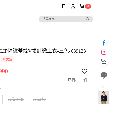
0
o CLIP精緻蕾絲V領針織上衣-三色-639123
,500免運
990
已賣出：7件
寸
52燕麥白F
88深藍F