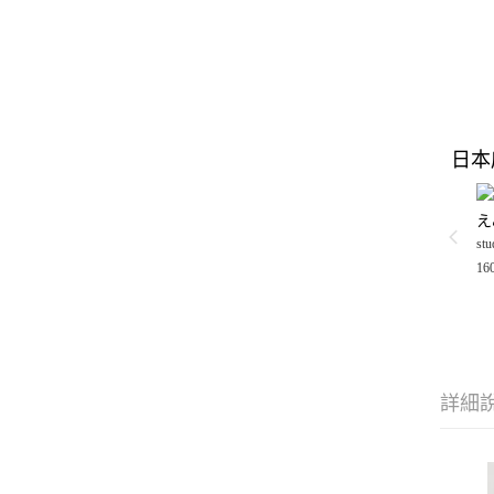
日本
え
stu
16
詳細