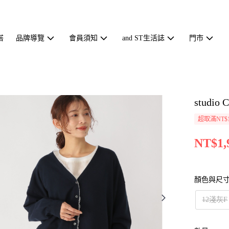
搭
品牌導覽
會員須知
and ST生活誌
門市
studi
超取滿NT$1
NT$1,
顏色與尺
12淺灰F