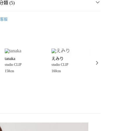
類 (5)
P
☀️ 2026・夏裝新登場 🌴
客服
・夏裝新登場 🌴
studio CLIP
分期
P
女裝
上衣
針織、毛衣
你分期使用說明】
享後付
由台灣大哥大提供，台灣大哥大用戶可立即使用無須另外申請。
衣
針織、毛衣
式選擇「大哥付你分期」，訂單成立後會自動跳轉到大哥付的交易
P
୨୧𝗘𝗠𝗕𝗥𝗢𝗜𝗗𝗘𝗥𝗬｜清爽感刺繡💐
證手機門號後，選擇欲分期的期數、繳款截止日，確認付款後即
FTEE先享後付」】
。
tanaka
えみり
moezo
先享後付是「在收到商品之後才付款」的支付方式。 讓您購物簡單
准額度、可分期數及費用金額請依後續交易確認頁面所載為準。
studio CLIP
studio CLIP
studio CLIP
心！
立30分鐘內，如未前往確認交易或遇審核未通過，訂單將自動取
：不需註冊會員、不需綁卡、不需儲值。
158cm
160cm
153cm
「轉專審核」未通過狀況，表示未達大哥付你分期系統評分，恕
：只要手機號碼，簡訊認證，即可結帳。
付款
評估內容。
：先確認商品／服務後，再付款。
式說明】
0，滿NT$1,500(含以上)免運費
項不併入電信帳單，「大哥付你分期」於每月結算日後寄送繳費提
EE先享後付」結帳流程】
家取貨
方式選擇「AFTEE先享後付」後，將跳轉至「AFTEE先享後
訊連結打開帳單後，可選擇「超商條碼／台灣大直營門市／銀行轉
頁面，進行簡訊認證並確認金額後，即可完成結帳。
0，滿NT$1,500(含以上)免運費
／iPASS MONEY」等通路繳費。
成立數日內，您將收到繳費通知簡訊。
費通知簡訊後14天內，點擊此簡訊中的連結，可透過四大超商
付款
項】
網路銀行／等多元方式進行付款，方視為交易完成。
係由「台灣大哥大股份有限公司」（以下簡稱本公司）所提供，讓
：結帳手續完成當下不需立刻繳費，但若您需要取消訂單，請聯
0，滿NT$1,500(含以上)免運費
易時，得透過本服務購買商品或服務，並由商店將買賣／分期付
的店家。未經商家同意取消之訂單仍視為有效，需透過AFTEE