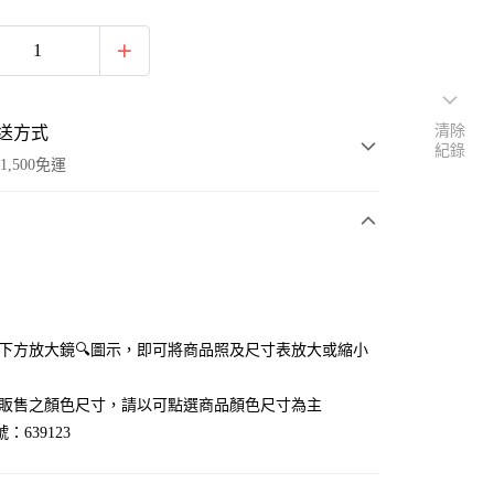
清除
送方式
紀錄
1,500免運
次付款
付款
點選下方放大鏡🔍圖示，即可將商品照及尺寸表放大或縮小
官網販售之顏色尺寸，請以可點選商品顏色尺寸為主
：639123