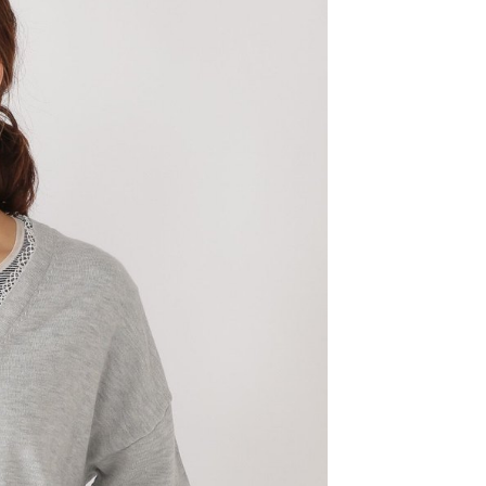
金債權讓與本公司後，依約使用本公司帳單繳交帳款。
繳納相關費用。
11取貨
意付款使用「大哥付你分期」之契約關係目的，商店將以您的個人
否成功請以「AFTEE先享後付 」之結帳頁面顯示為準，若有關於
0，滿NT$1,500(含以上)免運費
含姓名、電話或地址）提供予台灣大哥大進項蒐集、處理及利
功／繳費後需取消欲退款等相關疑問，請聯繫「AFTEE先享後
公司與您本人進行分期帳單所需資料之確認、核對及更正。
援中心」
https://netprotections.freshdesk.com/support/home
戶服務條款，請詳閱以下連結：
https://oppay.tw/userRule
項】
0，滿NT$1,500(含以上)免運費
恩沛科技股份有限公司提供之「AFTEE先享後付」服務完成之
依本服務之必要範圍內提供個人資料，並將交易相關給付款項請
讓予恩沛科技股份有限公司。
個人資料處理事宜，請瀏覽以下網址：
https://aftee.tw/terms/#terms3
年的使用者請事先徵得法定代理人或監護人之同意方可使用
E先享後付」，若未經同意申辦者引起之損失，本公司不負相關責
AFTEE先享後付」時，將依據個別帳號之用戶狀況，依本公司
核予不同之上限額度；若仍有額度不足之情形，本公司將視審查
用戶進行身份認證。
一人註冊多個帳號或使用他人資訊註冊。若發現惡意使用之情
科技股份有限公司將有權停止該用戶之使用額度並採取法律行