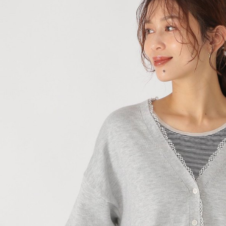
款買賣價
先享後付
付款後 7-
2.基於同
※ 交易是
每筆NT$8
資料（包
是否繳費成
用，由本
付客戶支
宅配
3.完整用
【注意事
每筆NT$8
１．透過由
交易，需
求債權轉
２．關於
３．未成
「AFTE
任。
４．使用「
即時審查
結果請求
５．嚴禁
形，恩沛
動。