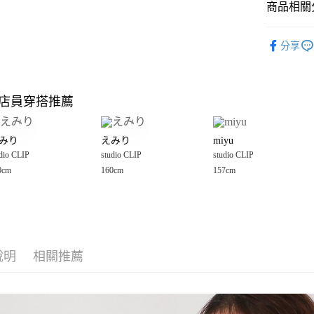
商品相關分
Google Pay
全盈+PAY
studio CLI
分享
☀️ 2026
大哥付你
相關說明
studio CLI
【大哥付
店員穿搭推薦
AFTEE先
1.本服務
女裝
上
2.付款方
相關說明
studio CLI
流程，驗
【關於「A
みり
えみり
miyu
完成交易
AFTEE
3.實際核
dio CLIP
studio CLIP
studio CLIP
便利好安
運送方式
4.訂單成
１．簡單
0cm
160cm
157cm
消。如遇
２．便利
全家 取貨
無法說明
３．安心
【繳款方
每筆NT$8
1.分期款
【「AFT
醒簡訊。
付款後 全
１．於結帳
2.透過簡
付」結帳
每筆NT$8
帳／街口支付
說明
相關推薦
２．訂單
３．收到繳
7-11 取貨
【注意事
／ATM／
1.本服務
※ 請注意
每筆NT$8
用戶於交
絡購買商品