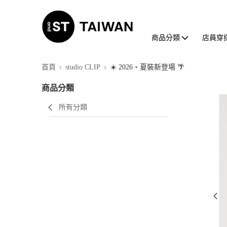
商品分類
店員穿
首頁
studio CLIP
☀️ 2026・夏裝新登場 🌴
商品分類
所有分類