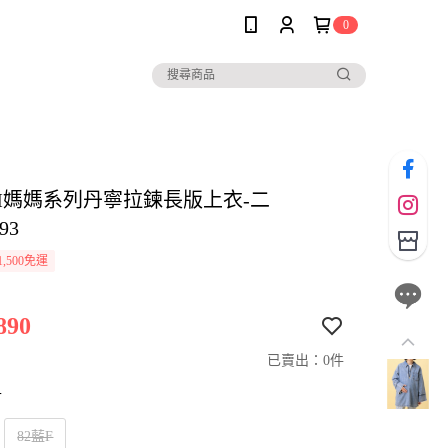
0
SIM媽媽系列丹寧拉鍊長版上衣-二
93
,500免運
890
已賣出：0件
寸
82藍F