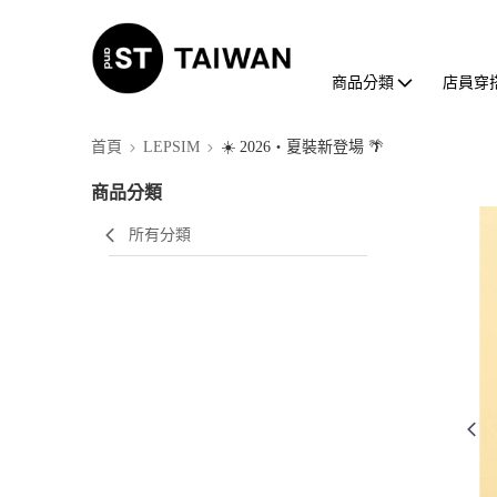
商品分類
店員穿
首頁
LEPSIM
☀️ 2026・夏裝新登場 🌴
商品分類
所有分類