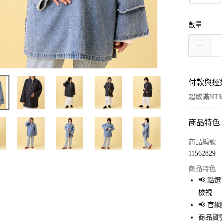
數量
付款與運
超取滿NT$
商品特色
付款方式
信用卡一
商品編號
11562829
超商取貨
商品特色
LINE Pay
📢 
檢視
Apple Pay
📢 
街口支付
商品貨號