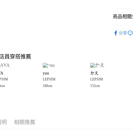
悠遊付
商品相關分
Google Pay
全盈+PAY
LEPSIM
分享
🈹 夏季 SU
大哥付你
相關說明
☀️ 2026
【大哥付
店員穿搭推薦
AFTEE先
1.本服務
女裝
上
2.付款方
相關說明
LEPSIM
流程，驗
【關於「A
YA
yuu
かえ
完成交易
AFTEE
LEPSIM
3.實際核
PSIM
LEPSIM
LEPSIM
便利好安
運送方式
4.訂單成
１．簡單
8cm
160cm
152cm
LEPSIM
消。如遇
２．便利
全家 取貨
無法說明
３．安心
LEPSIM
【繳款方
每筆NT$8
1.分期款
【「AFT
醒簡訊。
付款後 全
１．於結帳
2.透過簡
付」結帳
每筆NT$8
帳／街口支付
說明
相關推薦
２．訂單
３．收到繳
7-11 取貨
【注意事