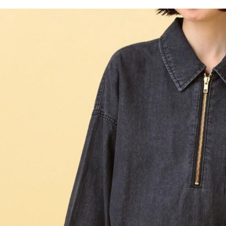
／ATM／
1.本服務
※ 請注意
每筆NT$8
用戶於交
絡購買商品
款買賣價
先享後付
付款後 7-
2.基於同
※ 交易是
每筆NT$8
資料（包
是否繳費成
用，由本
付客戶支
宅配
3.完整用
【注意事
每筆NT$8
１．透過由
交易，需
求債權轉
２．關於
３．未成
「AFTE
任。
４．使用「
即時審查
結果請求
５．嚴禁
形，恩沛
動。