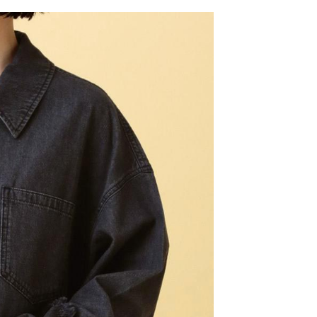
網路銀行／等多元方式進行付款，方視為交易完成。
係由「台灣大哥大股份有限公司」（以下簡稱本公司）所提供，讓
：結帳手續完成當下不需立刻繳費，但若您需要取消訂單，請聯
0，滿NT$1,500(含以上)免運費
易時，得透過本服務購買商品或服務，並由商店將買賣／分期付
的店家。未經商家同意取消之訂單仍視為有效，需透過AFTEE
金債權讓與本公司後，依約使用本公司帳單繳交帳款。
繳納相關費用。
11取貨
意付款使用「大哥付你分期」之契約關係目的，商店將以您的個人
否成功請以「AFTEE先享後付 」之結帳頁面顯示為準，若有關於
0，滿NT$1,500(含以上)免運費
含姓名、電話或地址）提供予台灣大哥大進項蒐集、處理及利
功／繳費後需取消欲退款等相關疑問，請聯繫「AFTEE先享後
公司與您本人進行分期帳單所需資料之確認、核對及更正。
援中心」
https://netprotections.freshdesk.com/support/home
戶服務條款，請詳閱以下連結：
https://oppay.tw/userRule
項】
0，滿NT$1,500(含以上)免運費
恩沛科技股份有限公司提供之「AFTEE先享後付」服務完成之
依本服務之必要範圍內提供個人資料，並將交易相關給付款項請
讓予恩沛科技股份有限公司。
個人資料處理事宜，請瀏覽以下網址：
https://aftee.tw/terms/#terms3
年的使用者請事先徵得法定代理人或監護人之同意方可使用
E先享後付」，若未經同意申辦者引起之損失，本公司不負相關責
AFTEE先享後付」時，將依據個別帳號之用戶狀況，依本公司
核予不同之上限額度；若仍有額度不足之情形，本公司將視審查
用戶進行身份認證。
一人註冊多個帳號或使用他人資訊註冊。若發現惡意使用之情
科技股份有限公司將有權停止該用戶之使用額度並採取法律行