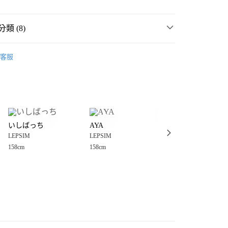
類 (8)
☀️ 2026・夏裝新登場 🌴
客服
MMER SALE ↘️
LEPSIM
分期
・夏裝新登場 🌴
LEPSIM
你分期使用說明】
享後付
由台灣大哥大提供，台灣大哥大用戶可立即使用無須另外申請。
衣
休閒、設計上衣
式選擇「大哥付你分期」，訂單成立後會自動跳轉到大哥付的交易
女裝
上衣
休閒、設計上衣
證手機門號後，選擇欲分期的期數、繳款截止日，確認付款後即
FTEE先享後付」】
。
いしばっち
AYA
ムツミ
先享後付是「在收到商品之後才付款」的支付方式。 讓您購物簡單
媽媽系列
服飾
准額度、可分期數及費用金額請依後續交易確認頁面所載為準。
LEPSIM
LEPSIM
LEPSIM
心！
立30分鐘內，如未前往確認交易或遇審核未通過，訂單將自動取
：不需註冊會員、不需綁卡、不需儲值。
158cm
158cm
156cm
💥SUMMER SALE↘夏季 5折起 🈹
「轉專審核」未通過狀況，表示未達大哥付你分期系統評分，恕
：只要手機號碼，簡訊認證，即可結帳。
付款
評估內容。
：先確認商品／服務後，再付款。
🌸 特價品↘2件再８８折 🌷
式說明】
0，滿NT$1,500(含以上)免運費
項不併入電信帳單，「大哥付你分期」於每月結算日後寄送繳費提
EE先享後付」結帳流程】
家取貨
方式選擇「AFTEE先享後付」後，將跳轉至「AFTEE先享後
訊連結打開帳單後，可選擇「超商條碼／台灣大直營門市／銀行轉
頁面，進行簡訊認證並確認金額後，即可完成結帳。
0，滿NT$1,500(含以上)免運費
／iPASS MONEY」等通路繳費。
成立數日內，您將收到繳費通知簡訊。
費通知簡訊後14天內，點擊此簡訊中的連結，可透過四大超商
付款
項】