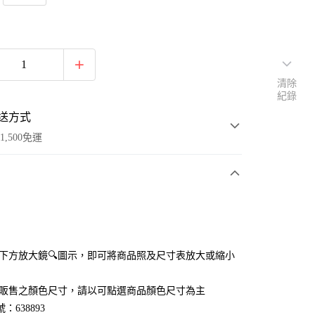
清除
紀錄
送方式
1,500免運
次付款
付款
點選下方放大鏡🔍圖示，即可將商品照及尺寸表放大或縮小
官網販售之顏色尺寸，請以可點選商品顏色尺寸為主
：638893