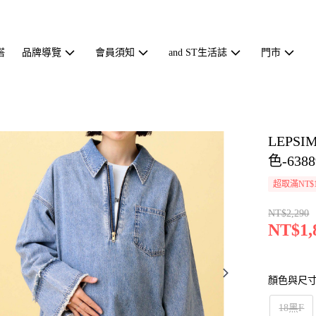
搭
品牌導覽
會員須知
and ST生活誌
門市
LEP
色-6388
超取滿NT$1
NT$2,290
NT$1,
顏色與尺
18黑F