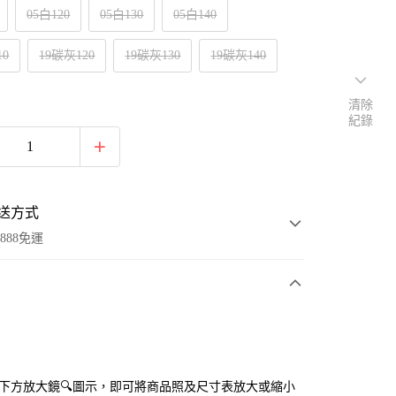
05白120
05白130
05白140
10
19碳灰120
19碳灰130
19碳灰140
清除
紀錄
送方式
888免運
次付款
付款
點選下方放大鏡🔍圖示，即可將商品照及尺寸表放大或縮小