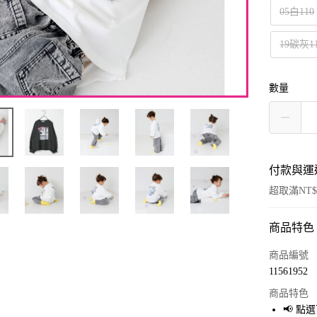
05白110
19碳灰1
數量
付款與運
超取滿NT$
商品特色
付款方式
信用卡一
商品編號
11561952
超商取貨
商品特色
LINE Pay
📢 