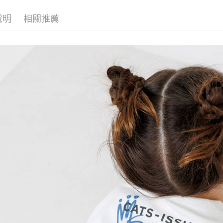
付款後 全
１．於結帳
2.透過簡
付」結帳
每筆NT$8
帳／街口支付
說明
相關推薦
２．訂單
３．收到繳
7-11 取貨
【注意事
／ATM／
1.本服務
※ 請注意
每筆NT$8
用戶於交
絡購買商品
款買賣價
先享後付
付款後 7-
2.基於同
※ 交易是
每筆NT$8
資料（包
是否繳費成
用，由本
付客戶支
宅配
3.完整用
【注意事
每筆NT$8
１．透過由
交易，需
求債權轉
２．關於
３．未成
「AFTE
任。
４．使用「
即時審查
結果請求
５．嚴禁
形，恩沛