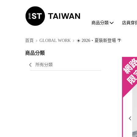
商品分類
店員穿
首頁
GLOBAL WORK
☀️ 2026・夏裝新登場 🌴
商品分類
所有分類