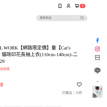
0
AL WORK【網路限定價】童【Cat's
E】貓咪印花長袖上衣(110cm-140cm)-二
29
888免運
8
已賣出：35件
寸