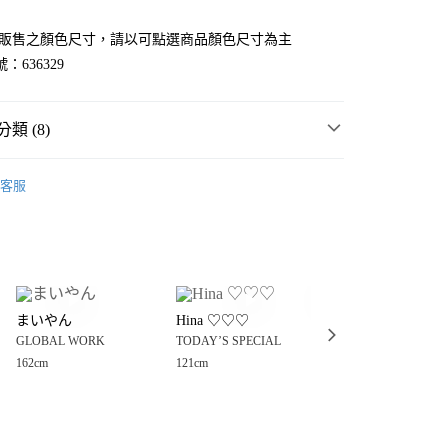
官網販售之顏色尺寸，請以可點選商品顏色尺寸為主
：636329
類 (8)
WORK
☀️ 2026・夏裝新登場 🌴
客服
價🎉
GLOBAL WORK
分期
MMER SALE ↘️
GLOBAL WORK
你分期使用說明】
享後付
由台灣大哥大提供，台灣大哥大用戶可立即使用無須另外申請。
・夏裝新登場 🌴
GLOBAL WORK
式選擇「大哥付你分期」，訂單成立後會自動跳轉到大哥付的交易
WORK
💥網路限定價🎉
證手機門號後，選擇欲分期的期數、繳款截止日，確認付款後即
FTEE先享後付」】
。
まいやん
Hina ♡♡♡
Urumi.
先享後付是「在收到商品之後才付款」的支付方式。 讓您購物簡單
衣
T恤
准額度、可分期數及費用金額請依後續交易確認頁面所載為準。
GLOBAL WORK
TODAY’S SPECIAL
GLOBAL WORK
心！
立30分鐘內，如未前往確認交易或遇審核未通過，訂單將自動取
：不需註冊會員、不需綁卡、不需儲值。
162cm
121cm
105cm
WORK
童裝
上衣
T恤
「轉專審核」未通過狀況，表示未達大哥付你分期系統評分，恕
：只要手機號碼，簡訊認證，即可結帳。
付款
評估內容。
：先確認商品／服務後，再付款。
WORK
🔥 FINAL SALE 3折起↘🈹
式說明】
0，滿NT$888(含以上)免運費
項不併入電信帳單，「大哥付你分期」於每月結算日後寄送繳費提
EE先享後付」結帳流程】