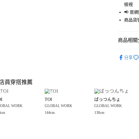
檢視
Apple Pay
📢 
街口支付
商品貨號
悠遊付
商品相關分
Google Pay
全盈+PAY
GLOBAL 
分享
💥網路限定
大哥付你
相關說明
🈹 夏季 SU
【大哥付
店員穿搭推薦
AFTEE先
1.本服務
☀️ 2026
2.付款方
相關說明
GLOBAL 
流程，驗
【關於「A
I
TOI
ぱっつんちょ
完成交易
AFTEE
童裝
上
3.實際核
OBAL WORK
GLOBAL WORK
GLOBAL WORK
便利好安
運送方式
4.訂單成
１．簡單
4cm
144cm
130cm
GLOBAL 
消。如遇
２．便利
全家 取貨
無法說明
３．安心
GLOBAL 
【繳款方
每筆NT$8
1.分期款
【「AFT
醒簡訊。