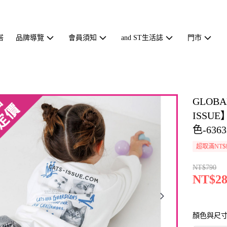
搭
品牌導覽
會員須知
and ST生活誌
門市
GLOB
ISSU
色-6363
超取滿NT$
NT$790
NT$28
顏色與尺