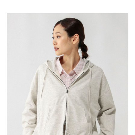
4.訂單成立30分鐘內，如未前往確認交易或遇審核未通過，訂單將自動取
１．簡單：不需註冊會員、不需綁卡、不需儲值。
全家 取貨付款
消。如遇「轉專審核」未通過狀況，表示未達大哥付你分期系統評分，恕無
２．便利：只要手機號碼，簡訊認證，即可結帳。
法說明評估內容。
每筆NT$80，滿NT$888(含以上)免運費
３．安心：先確認商品／服務後，再付款。
【繳款方式說明】
1.分期款項不併入電信帳單，「大哥付你分期」於每月結算日後寄送繳費提
付款後 全家取貨
【「AFTEE先享後付」結帳流程】
醒簡訊。
１．於結帳方式選擇「AFTEE先享後付」後，將跳轉至「AFTEE先享後付」
每筆NT$80，滿NT$888(含以上)免運費
2.透過簡訊連結打開帳單後，可選擇「超商條碼／台灣大直營門市／銀行轉
結帳頁面，進行簡訊認證並確認金額後，即可完成結帳。
帳／街口支付／iPASS MONEY」等通路繳費。
２．訂單成立數日內，您將收到繳費通知簡訊。
7-11 取貨付款
３．收到繳費通知簡訊後14天內，點擊此簡訊中的連結，可透過四大超商／
【注意事項】
每筆NT$80，滿NT$1,500(含以上)免運費
ATM／網路銀行／等多元方式進行付款，方視為交易完成。
1.本服務係由「台灣大哥大股份有限公司」（以下簡稱本公司）所提供，讓
※ 請注意：結帳手續完成當下不需立刻繳費，但若您需要取消訂單，請聯絡
用戶於交易時，得透過本服務購買商品或服務，並由商店將買賣／分期付款
付款後 7-11取貨
購買商品的店家。未經商家同意取消之訂單仍視為有效，需透過AFTEE先享
買賣價金債權讓與本公司後，依約使用本公司帳單繳交帳款。
後付繳納相關費用。
每筆NT$80，滿NT$1,500(含以上)免運費
2.基於同意付款使用「大哥付你分期」之契約關係目的，商店將以您的個人
※ 交易是否成功請以「AFTEE先享後付 」之結帳頁面顯示為準，若有關於
資料（包含姓名、電話或地址）提供予台灣大哥大進項蒐集、處理及利用，
是否繳費成功／繳費後需取消欲退款等相關疑問，請聯繫「AFTEE先享後付
宅配
由本公司與您本人進行分期帳單所需資料之確認、核對及更正。
客戶支援中心」
https://netprotections.freshdesk.com/support/home
3.完整用戶服務條款，請詳閱以下連結：
https://oppay.tw/userRule
每筆NT$80，滿NT$1,500(含以上)免運費
【注意事項】
１．透過由恩沛科技股份有限公司提供之「AFTEE先享後付」服務完成之交
易，需依本服務之必要範圍內提供個人資料，並將交易相關給付款項請求債
權轉讓予恩沛科技股份有限公司。
２．關於個人資料處理事宜，請瀏覽以下網址：
https://aftee.tw/terms/#terms3
３．未成年的使用者請事先徵得法定代理人或監護人之同意方可使用
「AFTEE先享後付」，若未經同意申辦者引起之損失，本公司不負相關責
任。