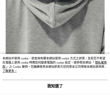
本網站中使用 cookie，欲查詢有關本網站使用 cookie 方式之詳情，及若您不希望
在電腦上使用 cookie 時應如何變更電腦的 cookie 設定，請參閱本網站「
隱私權條
款
」之 Cookie 聲明。您繼續使用本網站即表示您同意本公司得按本網站使用條款
之 Cookie 聲明使用 cookie。
了解更多 >
我知道了