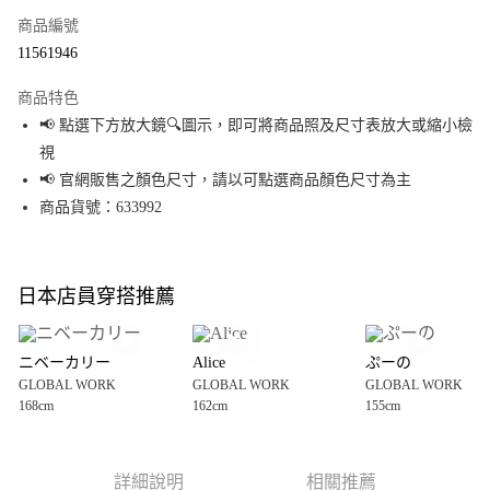
商品編號
超商取貨付款
11561946
LINE Pay
商品特色
Apple Pay
📢 點選下方放大鏡🔍圖示，即可將商品照及尺寸表放大或縮小檢
視
街口支付
📢 官網販售之顏色尺寸，請以可點選商品顏色尺寸為主
悠遊付
商品貨號：633992
Google Pay
全盈+PAY
日本店員穿搭推薦
大哥付你分期
相關說明
ニベーカリー
Alice
ぷーの
【大哥付你分期使用說明】
GLOBAL WORK
GLOBAL WORK
GLOBAL WORK
AFTEE先享後付
1.本服務由台灣大哥大提供，台灣大哥大用戶可立即使用無須另外申請。
168cm
162cm
155cm
2.付款方式選擇「大哥付你分期」，訂單成立後會自動跳轉到大哥付的交易
相關說明
流程，驗證手機門號後，選擇欲分期的期數、繳款截止日，確認付款後即完
【關於「AFTEE先享後付」】
成交易。
AFTEE先享後付是「在收到商品之後才付款」的支付方式。 讓您購物簡單便
運送方式
3.實際核准額度、可分期數及費用金額請依後續交易確認頁面所載為準。
利好安心！
詳細說明
相關推薦