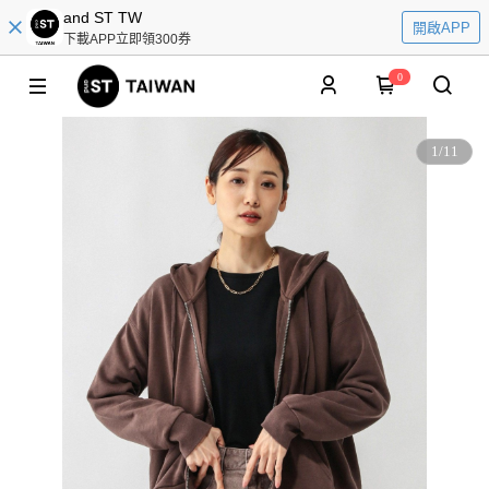
and ST TW
開啟APP
下載APP立即領300券
0
1
/
11