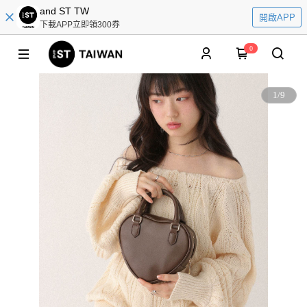
and ST TW
開啟APP
下載APP立即領300券
0
1
/
9