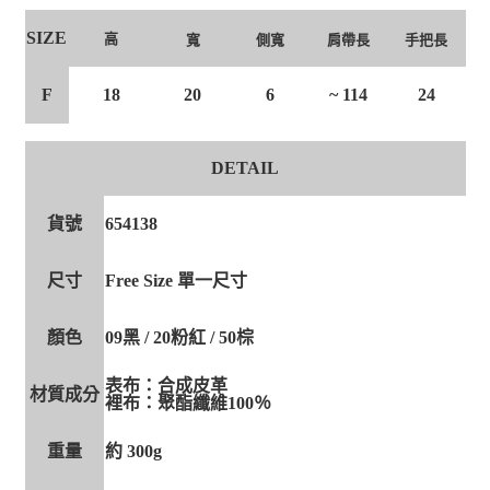
SIZE
高
寬
側寬
肩帶長
手把長
F
18
20
6
~ 114
24
DETAIL
貨號
654138
尺寸
Free Size 單一尺寸
顏色
09黑 / 20粉紅 / 50棕
表布：合成皮革
材質成分
裡布：聚酯纖維100％
重量
約 300g