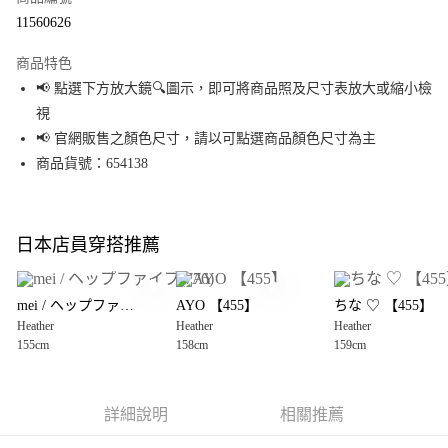
超商取貨付款
11560626
LINE Pay
商品特色
Apple Pay
📢 點選下方放大鏡🔍圖示，即可將商品照及尺寸表放大或縮小檢
視
街口支付
📢 官網販售之顏色尺寸，請以可點選商品顏色尺寸為主
悠遊付
商品貨號：654138
Google Pay
全盈+PAY
日本店員穿搭推薦
大哥付你分期
相關說明
mei / ヘップファイブ(776)
AYO 【455】
ちな ♡ 【455】
【大哥付你分期使用說明】
Heather
Heather
Heather
AFTEE先享後付
1.本服務由台灣大哥大提供，台灣大哥大用戶可立即使用無須另外申請。
155cm
158cm
159cm
2.付款方式選擇「大哥付你分期」，訂單成立後會自動跳轉到大哥付的交易
相關說明
流程，驗證手機門號後，選擇欲分期的期數、繳款截止日，確認付款後即完
【關於「AFTEE先享後付」】
成交易。
AFTEE先享後付是「在收到商品之後才付款」的支付方式。 讓您購物簡單便
運送方式
3.實際核准額度、可分期數及費用金額請依後續交易確認頁面所載為準。
利好安心！
詳細說明
相關推薦
4.訂單成立30分鐘內，如未前往確認交易或遇審核未通過，訂單將自動取
１．簡單：不需註冊會員、不需綁卡、不需儲值。
全家 取貨付款
消。如遇「轉專審核」未通過狀況，表示未達大哥付你分期系統評分，恕無