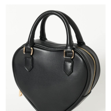
２．便利：只要手機號碼，簡訊認證，即可結帳。
法說明評估內容。
每筆NT$80，滿NT$1,500(含以上)免運費
３．安心：先確認商品／服務後，再付款。
【繳款方式說明】
1.分期款項不併入電信帳單，「大哥付你分期」於每月結算日後寄送繳費提
付款後 全家取貨
【「AFTEE先享後付」結帳流程】
醒簡訊。
１．於結帳方式選擇「AFTEE先享後付」後，將跳轉至「AFTEE先享後付」
每筆NT$80，滿NT$1,500(含以上)免運費
2.透過簡訊連結打開帳單後，可選擇「超商條碼／台灣大直營門市／銀行轉
結帳頁面，進行簡訊認證並確認金額後，即可完成結帳。
帳／街口支付／iPASS MONEY」等通路繳費。
２．訂單成立數日內，您將收到繳費通知簡訊。
7-11 取貨付款
３．收到繳費通知簡訊後14天內，點擊此簡訊中的連結，可透過四大超商／
【注意事項】
每筆NT$80，滿NT$1,500(含以上)免運費
ATM／網路銀行／等多元方式進行付款，方視為交易完成。
1.本服務係由「台灣大哥大股份有限公司」（以下簡稱本公司）所提供，讓
※ 請注意：結帳手續完成當下不需立刻繳費，但若您需要取消訂單，請聯絡
用戶於交易時，得透過本服務購買商品或服務，並由商店將買賣／分期付款
付款後 7-11取貨
購買商品的店家。未經商家同意取消之訂單仍視為有效，需透過AFTEE先享
買賣價金債權讓與本公司後，依約使用本公司帳單繳交帳款。
後付繳納相關費用。
每筆NT$80，滿NT$1,500(含以上)免運費
2.基於同意付款使用「大哥付你分期」之契約關係目的，商店將以您的個人
※ 交易是否成功請以「AFTEE先享後付 」之結帳頁面顯示為準，若有關於
資料（包含姓名、電話或地址）提供予台灣大哥大進項蒐集、處理及利用，
是否繳費成功／繳費後需取消欲退款等相關疑問，請聯繫「AFTEE先享後付
宅配
由本公司與您本人進行分期帳單所需資料之確認、核對及更正。
客戶支援中心」
https://netprotections.freshdesk.com/support/home
3.完整用戶服務條款，請詳閱以下連結：
https://oppay.tw/userRule
每筆NT$80，滿NT$1,500(含以上)免運費
【注意事項】
１．透過由恩沛科技股份有限公司提供之「AFTEE先享後付」服務完成之交
易，需依本服務之必要範圍內提供個人資料，並將交易相關給付款項請求債
權轉讓予恩沛科技股份有限公司。
２．關於個人資料處理事宜，請瀏覽以下網址：
https://aftee.tw/terms/#terms3
３．未成年的使用者請事先徵得法定代理人或監護人之同意方可使用
「AFTEE先享後付」，若未經同意申辦者引起之損失，本公司不負相關責
任。
４．使用「AFTEE先享後付」時，將依據個別帳號之用戶狀況，依本公司即