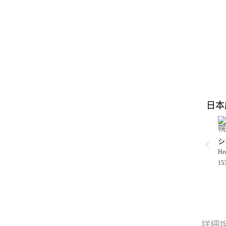
日本
シ
Hea
15
詳細