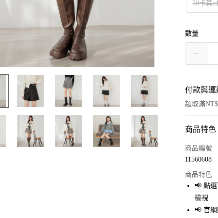
50卡其
數量
付款與運
超取滿NT$
商品特色
付款方式
信用卡一
商品編號
11560608
超商取貨
商品特色
LINE Pay
📢 
檢視
Apple Pay
📢 