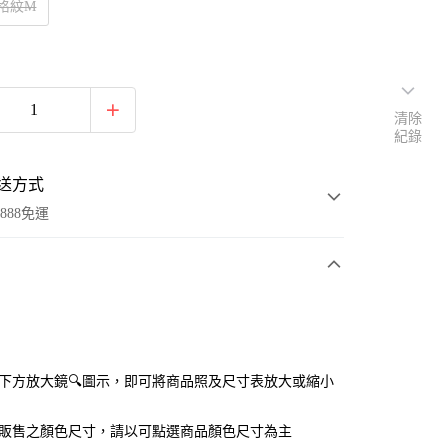
x格紋M
清除
紀錄
送方式
888免運
次付款
付款
點選下方放大鏡🔍圖示，即可將商品照及尺寸表放大或縮小
官網販售之顏色尺寸，請以可點選商品顏色尺寸為主