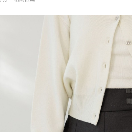
３．收到繳
7-11 取貨
【注意事
／ATM／
1.本服務
※ 請注意
每筆NT$8
用戶於交
絡購買商品
款買賣價
先享後付
付款後 7-
2.基於同
※ 交易是
每筆NT$8
資料（包
是否繳費成
用，由本
付客戶支
宅配
3.完整用
【注意事
每筆NT$8
１．透過由
交易，需
求債權轉
２．關於
３．未成
「AFTE
任。
４．使用「
即時審查
結果請求
５．嚴禁
形，恩沛
動。