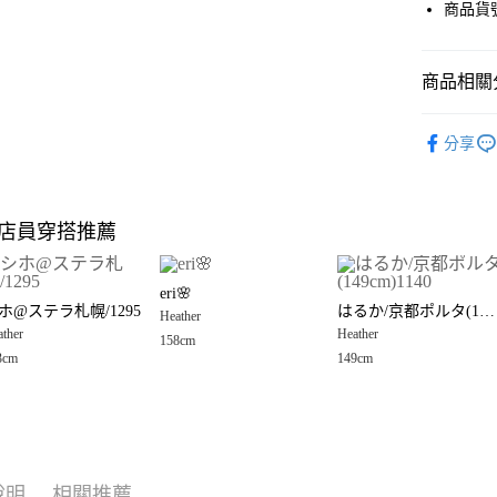
街口支付
商品貨號
悠遊付
商品相關分
Google Pay
全盈+PAY
Heather
分享
🈹 夏季 SU
大哥付你
相關說明
Heather
【大哥付
店員穿搭推薦
AFTEE先
1.本服務
☀️ 2026
2.付款方
相關說明
Heather
流程，驗
【關於「A
eri🌸
完成交易
AFTEE
女裝
褲
ホ@ステラ札幌/1295
はるか/京都ポルタ(149cm)1140
3.實際核
Heather
便利好安
運送方式
4.訂單成
ther
Heather
１．簡單
158cm
Heather
消。如遇
２．便利
3cm
149cm
全家 取貨
無法說明
３．安心
【繳款方
每筆NT$8
1.分期款
【「AFT
醒簡訊。
付款後 全
１．於結帳
2.透過簡
付」結帳
每筆NT$8
帳／街口支付
２．訂單
說明
相關推薦