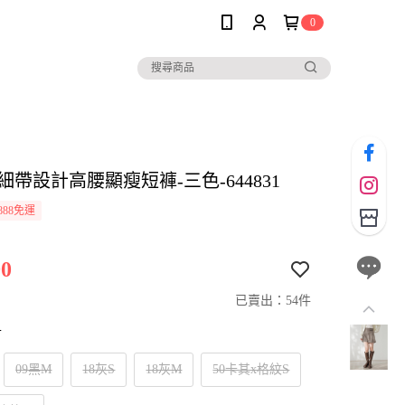
0
her細帶設計高腰顯瘦短褲-三色-644831
888免運
0
已賣出：54件
寸
09黑M
18灰S
18灰M
50卡其x格紋S