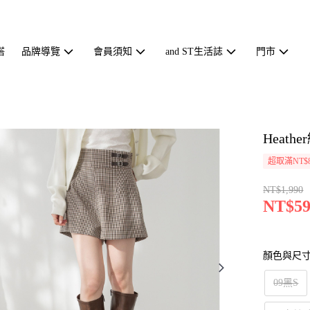
搭
品牌導覽
會員須知
and ST生活誌
門市
Heat
超取滿NT$
NT$1,990
NT$59
顏色與尺
09黑S