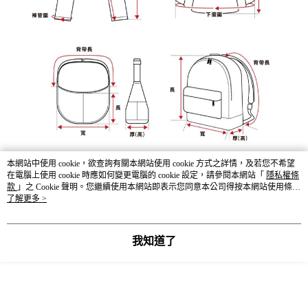
本網站中使用 cookie，欲查詢有關本網站使用 cookie 方式之詳情，及若您不希望
在電腦上使用 cookie 時應如何變更電腦的 cookie 設定，請參閱本網站「
隱私權條
款
」之 Cookie 聲明。您繼續使用本網站即表示您同意本公司得按本網站使用條款
之 Cookie 聲明使用 cookie。
了解更多 >
我知道了