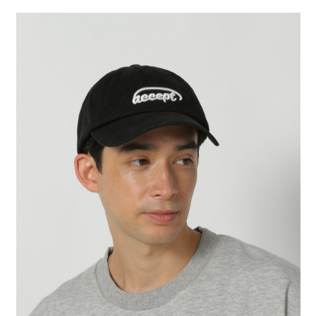
２．便利：只要手機號碼，簡訊認證，即可結帳。
法說明評估內容。
每筆NT$80，滿NT$888(含以上)免運費
３．安心：先確認商品／服務後，再付款。
【繳款方式說明】
1.分期款項不併入電信帳單，「大哥付你分期」於每月結算日後寄送繳費提
付款後 全家取貨
【「AFTEE先享後付」結帳流程】
醒簡訊。
１．於結帳方式選擇「AFTEE先享後付」後，將跳轉至「AFTEE先享後付」
每筆NT$80，滿NT$888(含以上)免運費
2.透過簡訊連結打開帳單後，可選擇「超商條碼／台灣大直營門市／銀行轉
結帳頁面，進行簡訊認證並確認金額後，即可完成結帳。
帳／街口支付／iPASS MONEY」等通路繳費。
２．訂單成立數日內，您將收到繳費通知簡訊。
7-11 取貨付款
３．收到繳費通知簡訊後14天內，點擊此簡訊中的連結，可透過四大超商／
【注意事項】
每筆NT$80，滿NT$1,500(含以上)免運費
ATM／網路銀行／等多元方式進行付款，方視為交易完成。
1.本服務係由「台灣大哥大股份有限公司」（以下簡稱本公司）所提供，讓
※ 請注意：結帳手續完成當下不需立刻繳費，但若您需要取消訂單，請聯絡
用戶於交易時，得透過本服務購買商品或服務，並由商店將買賣／分期付款
付款後 7-11取貨
購買商品的店家。未經商家同意取消之訂單仍視為有效，需透過AFTEE先享
買賣價金債權讓與本公司後，依約使用本公司帳單繳交帳款。
後付繳納相關費用。
每筆NT$80，滿NT$1,500(含以上)免運費
2.基於同意付款使用「大哥付你分期」之契約關係目的，商店將以您的個人
※ 交易是否成功請以「AFTEE先享後付 」之結帳頁面顯示為準，若有關於
資料（包含姓名、電話或地址）提供予台灣大哥大進項蒐集、處理及利用，
是否繳費成功／繳費後需取消欲退款等相關疑問，請聯繫「AFTEE先享後付
宅配
由本公司與您本人進行分期帳單所需資料之確認、核對及更正。
客戶支援中心」
https://netprotections.freshdesk.com/support/home
3.完整用戶服務條款，請詳閱以下連結：
https://oppay.tw/userRule
每筆NT$80，滿NT$1,500(含以上)免運費
【注意事項】
１．透過由恩沛科技股份有限公司提供之「AFTEE先享後付」服務完成之交
易，需依本服務之必要範圍內提供個人資料，並將交易相關給付款項請求債
權轉讓予恩沛科技股份有限公司。
２．關於個人資料處理事宜，請瀏覽以下網址：
https://aftee.tw/terms/#terms3
３．未成年的使用者請事先徵得法定代理人或監護人之同意方可使用
「AFTEE先享後付」，若未經同意申辦者引起之損失，本公司不負相關責
任。
４．使用「AFTEE先享後付」時，將依據個別帳號之用戶狀況，依本公司即