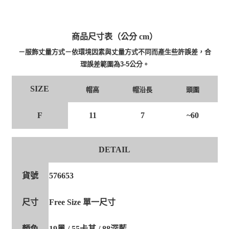
商品尺寸表（公分 cm）
－服飾丈量方式－依環境因素與丈量方式不同而產生些許誤差，合
理誤差範圍為3-5公分。
SIZE
帽高
帽沿長
頭圍
F
11
7
~60
DETAIL
貨號
576653
尺寸
Free Size 單一尺寸
顏色
19黑 / 55卡其 / 88深藍