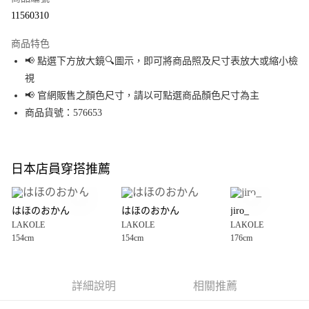
超商取貨付款
11560310
LINE Pay
商品特色
Apple Pay
📢 點選下方放大鏡🔍圖示，即可將商品照及尺寸表放大或縮小檢
視
街口支付
📢 官網販售之顏色尺寸，請以可點選商品顏色尺寸為主
悠遊付
商品貨號：576653
Google Pay
全盈+PAY
日本店員穿搭推薦
大哥付你分期
相關說明
はほのおかん
はほのおかん
jiro_
【大哥付你分期使用說明】
LAKOLE
LAKOLE
LAKOLE
AFTEE先享後付
1.本服務由台灣大哥大提供，台灣大哥大用戶可立即使用無須另外申請。
154cm
154cm
176cm
2.付款方式選擇「大哥付你分期」，訂單成立後會自動跳轉到大哥付的交易
相關說明
流程，驗證手機門號後，選擇欲分期的期數、繳款截止日，確認付款後即完
【關於「AFTEE先享後付」】
成交易。
AFTEE先享後付是「在收到商品之後才付款」的支付方式。 讓您購物簡單便
運送方式
3.實際核准額度、可分期數及費用金額請依後續交易確認頁面所載為準。
利好安心！
詳細說明
相關推薦
4.訂單成立30分鐘內，如未前往確認交易或遇審核未通過，訂單將自動取
１．簡單：不需註冊會員、不需綁卡、不需儲值。
全家 取貨付款
消。如遇「轉專審核」未通過狀況，表示未達大哥付你分期系統評分，恕無