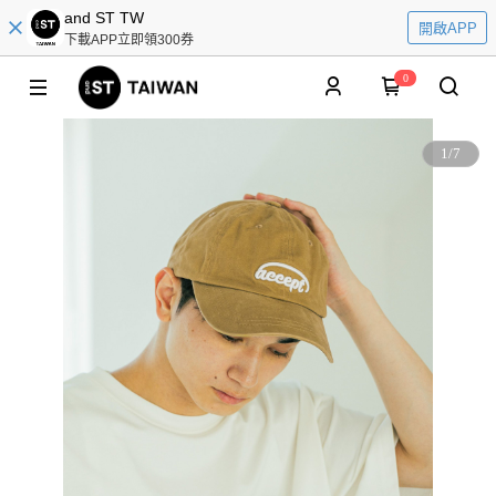
and ST TW
開啟APP
下載APP立即領300券
0
1
/
7