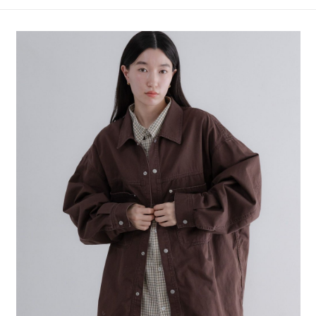
4.訂單成立30分鐘內，如未前往確認交易或遇審核未通過，訂單將自動取
１．簡單：不需註冊會員、不需綁卡、不需儲值。
全家 取貨付款
消。如遇「轉專審核」未通過狀況，表示未達大哥付你分期系統評分，恕無
２．便利：只要手機號碼，簡訊認證，即可結帳。
法說明評估內容。
每筆NT$80，滿NT$888(含以上)免運費
３．安心：先確認商品／服務後，再付款。
【繳款方式說明】
1.分期款項不併入電信帳單，「大哥付你分期」於每月結算日後寄送繳費提
付款後 全家取貨
【「AFTEE先享後付」結帳流程】
醒簡訊。
１．於結帳方式選擇「AFTEE先享後付」後，將跳轉至「AFTEE先享後付」
每筆NT$80，滿NT$888(含以上)免運費
2.透過簡訊連結打開帳單後，可選擇「超商條碼／台灣大直營門市／銀行轉
結帳頁面，進行簡訊認證並確認金額後，即可完成結帳。
帳／街口支付／iPASS MONEY」等通路繳費。
２．訂單成立數日內，您將收到繳費通知簡訊。
7-11 取貨付款
３．收到繳費通知簡訊後14天內，點擊此簡訊中的連結，可透過四大超商／
【注意事項】
每筆NT$80，滿NT$1,500(含以上)免運費
ATM／網路銀行／等多元方式進行付款，方視為交易完成。
1.本服務係由「台灣大哥大股份有限公司」（以下簡稱本公司）所提供，讓
※ 請注意：結帳手續完成當下不需立刻繳費，但若您需要取消訂單，請聯絡
用戶於交易時，得透過本服務購買商品或服務，並由商店將買賣／分期付款
付款後 7-11取貨
購買商品的店家。未經商家同意取消之訂單仍視為有效，需透過AFTEE先享
買賣價金債權讓與本公司後，依約使用本公司帳單繳交帳款。
後付繳納相關費用。
每筆NT$80，滿NT$1,500(含以上)免運費
2.基於同意付款使用「大哥付你分期」之契約關係目的，商店將以您的個人
※ 交易是否成功請以「AFTEE先享後付 」之結帳頁面顯示為準，若有關於
資料（包含姓名、電話或地址）提供予台灣大哥大進項蒐集、處理及利用，
是否繳費成功／繳費後需取消欲退款等相關疑問，請聯繫「AFTEE先享後付
宅配
由本公司與您本人進行分期帳單所需資料之確認、核對及更正。
客戶支援中心」
https://netprotections.freshdesk.com/support/home
3.完整用戶服務條款，請詳閱以下連結：
https://oppay.tw/userRule
每筆NT$80，滿NT$1,500(含以上)免運費
【注意事項】
１．透過由恩沛科技股份有限公司提供之「AFTEE先享後付」服務完成之交
易，需依本服務之必要範圍內提供個人資料，並將交易相關給付款項請求債
權轉讓予恩沛科技股份有限公司。
２．關於個人資料處理事宜，請瀏覽以下網址：
https://aftee.tw/terms/#terms3
３．未成年的使用者請事先徵得法定代理人或監護人之同意方可使用
「AFTEE先享後付」，若未經同意申辦者引起之損失，本公司不負相關責
任。