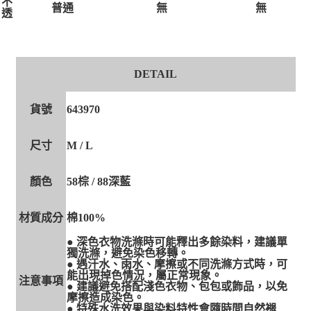
不
無
無
普通
透
DETAIL
貨號
643970
尺寸
M / L
顏色
58棕 / 88深藍
材質成分
棉100%
● 深色衣物洗滌時可能釋出多餘染料，建議單
獨洗滌，避免染色移轉。
● 遇汗水、雨水、摩擦或不同洗滌方式時，可
能出現掉色情況，屬正常現象。
注意事項
● 建議避免搭配淺色衣物、包包或飾品，以免
摩擦造成染色。
● 特殊水洗效果與染料特性會隨時間自然褪