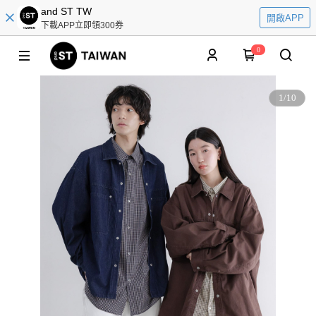
and ST TW
開啟APP
下載APP立即領300券
0
1
/
10