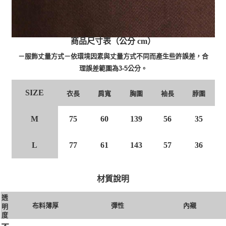
商品尺寸表（公分 cm）
－服飾丈量方式－依環境因素與丈量方式不同而產生些許誤差，合
理誤差範圍為3-5公分。
SIZE
肩寬
胸圍
袖長
衣長
脖圍
M
75
60
139
56
35
L
77
61
143
57
36
材質說明
透
布料薄厚
彈性
內襯
明
度