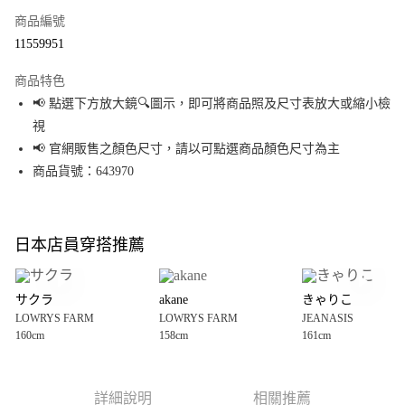
商品編號
超商取貨付款
11559951
LINE Pay
商品特色
Apple Pay
📢 點選下方放大鏡🔍圖示，即可將商品照及尺寸表放大或縮小檢
視
街口支付
📢 官網販售之顏色尺寸，請以可點選商品顏色尺寸為主
悠遊付
商品貨號：643970
Google Pay
全盈+PAY
日本店員穿搭推薦
大哥付你分期
相關說明
サクラ
akane
きゃりこ
【大哥付你分期使用說明】
LOWRYS FARM
LOWRYS FARM
JEANASIS
AFTEE先享後付
1.本服務由台灣大哥大提供，台灣大哥大用戶可立即使用無須另外申請。
160cm
158cm
161cm
2.付款方式選擇「大哥付你分期」，訂單成立後會自動跳轉到大哥付的交易
相關說明
流程，驗證手機門號後，選擇欲分期的期數、繳款截止日，確認付款後即完
【關於「AFTEE先享後付」】
成交易。
AFTEE先享後付是「在收到商品之後才付款」的支付方式。 讓您購物簡單便
運送方式
3.實際核准額度、可分期數及費用金額請依後續交易確認頁面所載為準。
利好安心！
詳細說明
相關推薦