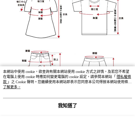
本網站中使用 cookie，欲查詢有關本網站使用 cookie 方式之詳情，及若您不希望
在電腦上使用 cookie 時應如何變更電腦的 cookie 設定，請參閱本網站「
隱私權條
款
」之 Cookie 聲明。您繼續使用本網站即表示您同意本公司得按本網站使用條款
之 Cookie 聲明使用 cookie。
了解更多 >
我知道了