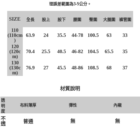
理誤差範圍為3-5公分。
SIZE
股上
股下
腰圍
臀圍
大腿圍
褲管圍
全長
110
(110cm
63.9
24
35.5
44-78
100.5
63
33
)
120
(120c
70.4
25.5
40.5
46-82
104.5
65.5
35
m)
130
(130c
76.9
27
45.5
48-86
108.5
68
37
m)
材質說明
透
布料薄厚
彈性
內襯
明
度
不
無
無
普通
透