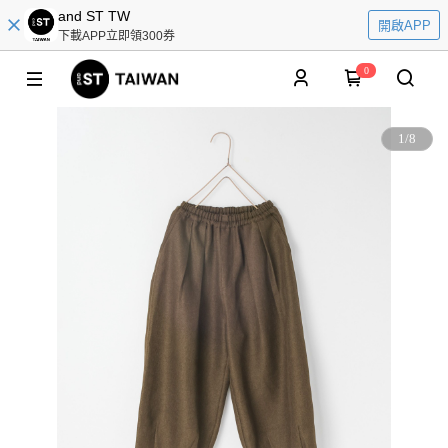
and ST TW
開啟APP
下載APP立即領300券
0
1
/
8