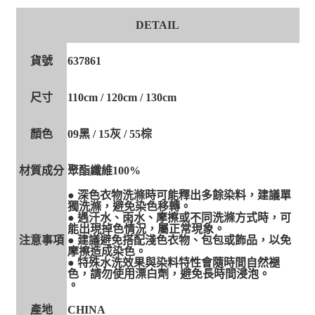
DETAIL
貨號
637861
尺寸
110cm / 120cm / 130cm
顏色
09黑 / 15灰 / 55棕
材質成分
聚酯纖維100%
● 深色衣物洗滌時可能釋出多餘染料，建議單
獨洗滌，避免染色移轉。
● 遇汗水、雨水、摩擦或不同洗滌方式時，可
能出現掉色情況，屬正常現象。
注意事項
● 建議避免搭配淺色衣物、包包或飾品，以免
摩擦造成染色。
● 特殊水洗效果與染料特性會隨時間自然褪
色，請勿使用漂白劑，避免長時間浸泡。
。
產地
CHINA