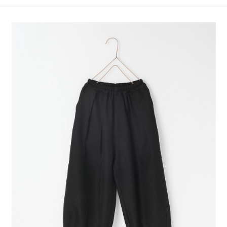
4.訂單成立30分鐘內，如未前往確認交易或遇審核未通過，訂單將自動取
１．簡單：不需註冊會員、不需綁卡、不需儲值。
全家 取貨付款
消。如遇「轉專審核」未通過狀況，表示未達大哥付你分期系統評分，恕無
２．便利：只要手機號碼，簡訊認證，即可結帳。
法說明評估內容。
每筆NT$80，滿NT$1,500(含以上)免運費
３．安心：先確認商品／服務後，再付款。
【繳款方式說明】
1.分期款項不併入電信帳單，「大哥付你分期」於每月結算日後寄送繳費提
付款後 全家取貨
【「AFTEE先享後付」結帳流程】
醒簡訊。
１．於結帳方式選擇「AFTEE先享後付」後，將跳轉至「AFTEE先享後付」
每筆NT$80，滿NT$1,500(含以上)免運費
2.透過簡訊連結打開帳單後，可選擇「超商條碼／台灣大直營門市／銀行轉
結帳頁面，進行簡訊認證並確認金額後，即可完成結帳。
帳／街口支付／iPASS MONEY」等通路繳費。
２．訂單成立數日內，您將收到繳費通知簡訊。
7-11 取貨付款
３．收到繳費通知簡訊後14天內，點擊此簡訊中的連結，可透過四大超商／
【注意事項】
每筆NT$80，滿NT$1,500(含以上)免運費
ATM／網路銀行／等多元方式進行付款，方視為交易完成。
1.本服務係由「台灣大哥大股份有限公司」（以下簡稱本公司）所提供，讓
※ 請注意：結帳手續完成當下不需立刻繳費，但若您需要取消訂單，請聯絡
用戶於交易時，得透過本服務購買商品或服務，並由商店將買賣／分期付款
付款後 7-11取貨
購買商品的店家。未經商家同意取消之訂單仍視為有效，需透過AFTEE先享
買賣價金債權讓與本公司後，依約使用本公司帳單繳交帳款。
後付繳納相關費用。
每筆NT$80，滿NT$1,500(含以上)免運費
2.基於同意付款使用「大哥付你分期」之契約關係目的，商店將以您的個人
※ 交易是否成功請以「AFTEE先享後付 」之結帳頁面顯示為準，若有關於
資料（包含姓名、電話或地址）提供予台灣大哥大進項蒐集、處理及利用，
是否繳費成功／繳費後需取消欲退款等相關疑問，請聯繫「AFTEE先享後付
宅配
由本公司與您本人進行分期帳單所需資料之確認、核對及更正。
客戶支援中心」
https://netprotections.freshdesk.com/support/home
3.完整用戶服務條款，請詳閱以下連結：
https://oppay.tw/userRule
每筆NT$80，滿NT$1,500(含以上)免運費
【注意事項】
１．透過由恩沛科技股份有限公司提供之「AFTEE先享後付」服務完成之交
易，需依本服務之必要範圍內提供個人資料，並將交易相關給付款項請求債
權轉讓予恩沛科技股份有限公司。
２．關於個人資料處理事宜，請瀏覽以下網址：
https://aftee.tw/terms/#terms3
３．未成年的使用者請事先徵得法定代理人或監護人之同意方可使用
「AFTEE先享後付」，若未經同意申辦者引起之損失，本公司不負相關責
任。