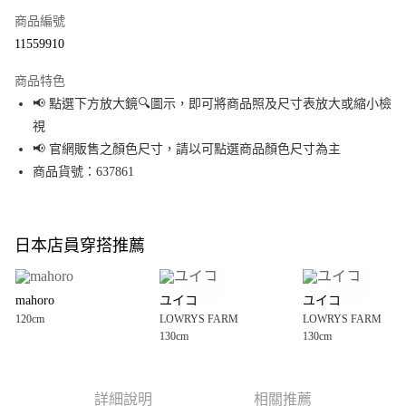
商品編號
超商取貨付款
11559910
LINE Pay
商品特色
Apple Pay
📢 點選下方放大鏡🔍圖示，即可將商品照及尺寸表放大或縮小檢
視
街口支付
📢 官網販售之顏色尺寸，請以可點選商品顏色尺寸為主
悠遊付
商品貨號：637861
Google Pay
全盈+PAY
日本店員穿搭推薦
大哥付你分期
相關說明
mahoro
ユイコ
ユイコ
【大哥付你分期使用說明】
120cm
LOWRYS FARM
LOWRYS FARM
AFTEE先享後付
1.本服務由台灣大哥大提供，台灣大哥大用戶可立即使用無須另外申請。
130cm
130cm
2.付款方式選擇「大哥付你分期」，訂單成立後會自動跳轉到大哥付的交易
相關說明
流程，驗證手機門號後，選擇欲分期的期數、繳款截止日，確認付款後即完
【關於「AFTEE先享後付」】
成交易。
AFTEE先享後付是「在收到商品之後才付款」的支付方式。 讓您購物簡單便
運送方式
3.實際核准額度、可分期數及費用金額請依後續交易確認頁面所載為準。
利好安心！
詳細說明
相關推薦