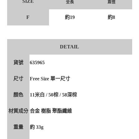
SIZE
全長
直徑
F
約19
約8
DETAIL
貨號
635965
尺寸
Free Size 單一尺寸
顏色
11米白 / 50棕 / 58深棕
材質成分
合金 樹脂 聚酯纖維
重量
約 33g