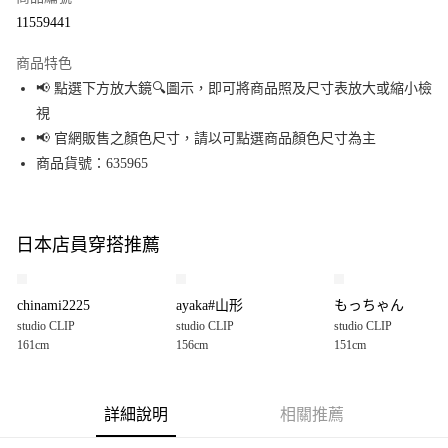
超商取貨付款
11559441
LINE Pay
商品特色
Apple Pay
📢 點選下方放大鏡🔍圖示，即可將商品照及尺寸表放大或縮小檢
視
街口支付
📢 官網販售之顏色尺寸，請以可點選商品顏色尺寸為主
悠遊付
商品貨號：635965
Google Pay
全盈+PAY
日本店員穿搭推薦
大哥付你分期
相關說明
chinami2225
ayaka#山形
もっちゃん
【大哥付你分期使用說明】
studio CLIP
studio CLIP
studio CLIP
AFTEE先享後付
1.本服務由台灣大哥大提供，台灣大哥大用戶可立即使用無須另外申請。
161cm
156cm
151cm
2.付款方式選擇「大哥付你分期」，訂單成立後會自動跳轉到大哥付的交易
相關說明
流程，驗證手機門號後，選擇欲分期的期數、繳款截止日，確認付款後即完
【關於「AFTEE先享後付」】
成交易。
AFTEE先享後付是「在收到商品之後才付款」的支付方式。 讓您購物簡單便
運送方式
3.實際核准額度、可分期數及費用金額請依後續交易確認頁面所載為準。
利好安心！
詳細說明
相關推薦
4.訂單成立30分鐘內，如未前往確認交易或遇審核未通過，訂單將自動取
１．簡單：不需註冊會員、不需綁卡、不需儲值。
全家 取貨付款
消。如遇「轉專審核」未通過狀況，表示未達大哥付你分期系統評分，恕無