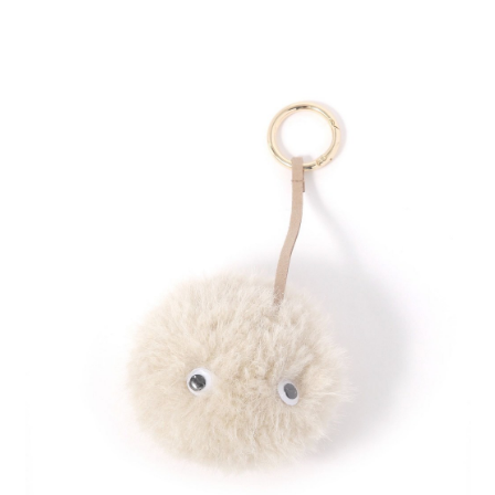
２．便利：只要手機號碼，簡訊認證，即可結帳。
法說明評估內容。
每筆NT$80，滿NT$888(含以上)免運費
３．安心：先確認商品／服務後，再付款。
【繳款方式說明】
1.分期款項不併入電信帳單，「大哥付你分期」於每月結算日後寄送繳費提
付款後 全家取貨
【「AFTEE先享後付」結帳流程】
醒簡訊。
１．於結帳方式選擇「AFTEE先享後付」後，將跳轉至「AFTEE先享後付」
每筆NT$80，滿NT$888(含以上)免運費
2.透過簡訊連結打開帳單後，可選擇「超商條碼／台灣大直營門市／銀行轉
結帳頁面，進行簡訊認證並確認金額後，即可完成結帳。
帳／街口支付／iPASS MONEY」等通路繳費。
２．訂單成立數日內，您將收到繳費通知簡訊。
7-11 取貨付款
３．收到繳費通知簡訊後14天內，點擊此簡訊中的連結，可透過四大超商／
【注意事項】
每筆NT$80，滿NT$1,500(含以上)免運費
ATM／網路銀行／等多元方式進行付款，方視為交易完成。
1.本服務係由「台灣大哥大股份有限公司」（以下簡稱本公司）所提供，讓
※ 請注意：結帳手續完成當下不需立刻繳費，但若您需要取消訂單，請聯絡
用戶於交易時，得透過本服務購買商品或服務，並由商店將買賣／分期付款
付款後 7-11取貨
購買商品的店家。未經商家同意取消之訂單仍視為有效，需透過AFTEE先享
買賣價金債權讓與本公司後，依約使用本公司帳單繳交帳款。
後付繳納相關費用。
每筆NT$80，滿NT$1,500(含以上)免運費
2.基於同意付款使用「大哥付你分期」之契約關係目的，商店將以您的個人
※ 交易是否成功請以「AFTEE先享後付 」之結帳頁面顯示為準，若有關於
資料（包含姓名、電話或地址）提供予台灣大哥大進項蒐集、處理及利用，
是否繳費成功／繳費後需取消欲退款等相關疑問，請聯繫「AFTEE先享後付
宅配
由本公司與您本人進行分期帳單所需資料之確認、核對及更正。
客戶支援中心」
https://netprotections.freshdesk.com/support/home
3.完整用戶服務條款，請詳閱以下連結：
https://oppay.tw/userRule
每筆NT$80，滿NT$1,500(含以上)免運費
【注意事項】
１．透過由恩沛科技股份有限公司提供之「AFTEE先享後付」服務完成之交
易，需依本服務之必要範圍內提供個人資料，並將交易相關給付款項請求債
權轉讓予恩沛科技股份有限公司。
２．關於個人資料處理事宜，請瀏覽以下網址：
https://aftee.tw/terms/#terms3
３．未成年的使用者請事先徵得法定代理人或監護人之同意方可使用
「AFTEE先享後付」，若未經同意申辦者引起之損失，本公司不負相關責
任。
４．使用「AFTEE先享後付」時，將依據個別帳號之用戶狀況，依本公司即