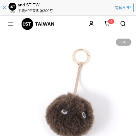
and ST TW
開啟APP
下載APP立即領300券
0
1
/
6