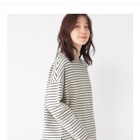
4.訂單成立30分鐘內，如未前往確認交易或遇審核未通過，訂單將自動取
１．簡單：不需註冊會員、不需綁卡、不需儲值。
全家 取貨付款
消。如遇「轉專審核」未通過狀況，表示未達大哥付你分期系統評分，恕無
２．便利：只要手機號碼，簡訊認證，即可結帳。
法說明評估內容。
每筆NT$80，滿NT$1,500(含以上)免運費
３．安心：先確認商品／服務後，再付款。
【繳款方式說明】
1.分期款項不併入電信帳單，「大哥付你分期」於每月結算日後寄送繳費提
付款後 全家取貨
【「AFTEE先享後付」結帳流程】
醒簡訊。
１．於結帳方式選擇「AFTEE先享後付」後，將跳轉至「AFTEE先享後付」
每筆NT$80，滿NT$1,500(含以上)免運費
2.透過簡訊連結打開帳單後，可選擇「超商條碼／台灣大直營門市／銀行轉
結帳頁面，進行簡訊認證並確認金額後，即可完成結帳。
帳／街口支付／iPASS MONEY」等通路繳費。
２．訂單成立數日內，您將收到繳費通知簡訊。
7-11 取貨付款
３．收到繳費通知簡訊後14天內，點擊此簡訊中的連結，可透過四大超商／
【注意事項】
每筆NT$80，滿NT$1,500(含以上)免運費
ATM／網路銀行／等多元方式進行付款，方視為交易完成。
1.本服務係由「台灣大哥大股份有限公司」（以下簡稱本公司）所提供，讓
※ 請注意：結帳手續完成當下不需立刻繳費，但若您需要取消訂單，請聯絡
用戶於交易時，得透過本服務購買商品或服務，並由商店將買賣／分期付款
付款後 7-11取貨
購買商品的店家。未經商家同意取消之訂單仍視為有效，需透過AFTEE先享
買賣價金債權讓與本公司後，依約使用本公司帳單繳交帳款。
後付繳納相關費用。
每筆NT$80，滿NT$1,500(含以上)免運費
2.基於同意付款使用「大哥付你分期」之契約關係目的，商店將以您的個人
※ 交易是否成功請以「AFTEE先享後付 」之結帳頁面顯示為準，若有關於
資料（包含姓名、電話或地址）提供予台灣大哥大進項蒐集、處理及利用，
是否繳費成功／繳費後需取消欲退款等相關疑問，請聯繫「AFTEE先享後付
宅配
由本公司與您本人進行分期帳單所需資料之確認、核對及更正。
客戶支援中心」
https://netprotections.freshdesk.com/support/home
3.完整用戶服務條款，請詳閱以下連結：
https://oppay.tw/userRule
每筆NT$80，滿NT$1,500(含以上)免運費
【注意事項】
１．透過由恩沛科技股份有限公司提供之「AFTEE先享後付」服務完成之交
易，需依本服務之必要範圍內提供個人資料，並將交易相關給付款項請求債
權轉讓予恩沛科技股份有限公司。
２．關於個人資料處理事宜，請瀏覽以下網址：
https://aftee.tw/terms/#terms3
３．未成年的使用者請事先徵得法定代理人或監護人之同意方可使用
「AFTEE先享後付」，若未經同意申辦者引起之損失，本公司不負相關責
任。