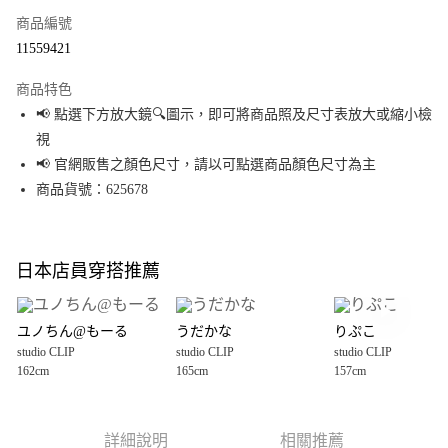
商品編號
超商取貨付款
11559421
LINE Pay
商品特色
Apple Pay
📢 點選下方放大鏡🔍圖示，即可將商品照及尺寸表放大或縮小檢
視
街口支付
📢 官網販售之顏色尺寸，請以可點選商品顏色尺寸為主
悠遊付
商品貨號：625678
Google Pay
全盈+PAY
日本店員穿搭推薦
大哥付你分期
相關說明
ユノちん@もーる
うだかな
りぷこ
【大哥付你分期使用說明】
studio CLIP
studio CLIP
studio CLIP
AFTEE先享後付
1.本服務由台灣大哥大提供，台灣大哥大用戶可立即使用無須另外申請。
162cm
165cm
157cm
2.付款方式選擇「大哥付你分期」，訂單成立後會自動跳轉到大哥付的交易
相關說明
流程，驗證手機門號後，選擇欲分期的期數、繳款截止日，確認付款後即完
【關於「AFTEE先享後付」】
成交易。
AFTEE先享後付是「在收到商品之後才付款」的支付方式。 讓您購物簡單便
運送方式
3.實際核准額度、可分期數及費用金額請依後續交易確認頁面所載為準。
利好安心！
詳細說明
相關推薦