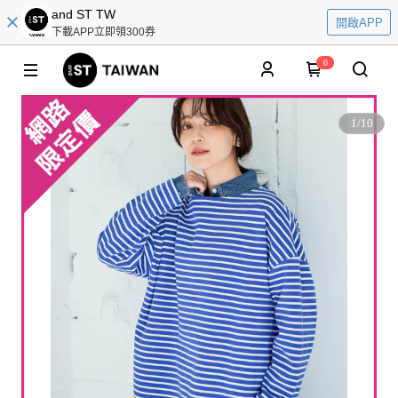
and ST TW
開啟APP
下載APP立即領300券
0
1
/
10