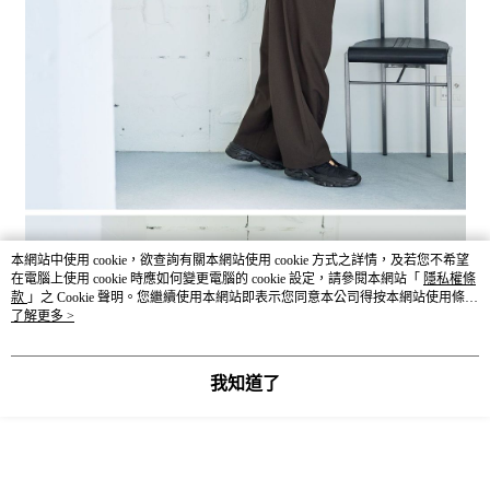
本網站中使用 cookie，欲查詢有關本網站使用 cookie 方式之詳情，及若您不希望
在電腦上使用 cookie 時應如何變更電腦的 cookie 設定，請參閱本網站「
隱私權條
款
」之 Cookie 聲明。您繼續使用本網站即表示您同意本公司得按本網站使用條款
之 Cookie 聲明使用 cookie。
了解更多 >
我知道了