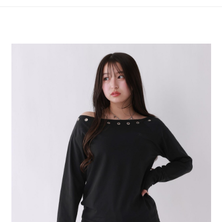
4.訂單成立30分鐘內，如未前往確認交易或遇審核未通過，訂單將自動取
１．簡單：不需註冊會員、不需綁卡、不需儲值。
全家 取貨付款
消。如遇「轉專審核」未通過狀況，表示未達大哥付你分期系統評分，恕無
２．便利：只要手機號碼，簡訊認證，即可結帳。
法說明評估內容。
每筆NT$80，滿NT$1,500(含以上)免運費
３．安心：先確認商品／服務後，再付款。
【繳款方式說明】
1.分期款項不併入電信帳單，「大哥付你分期」於每月結算日後寄送繳費提
付款後 全家取貨
【「AFTEE先享後付」結帳流程】
醒簡訊。
１．於結帳方式選擇「AFTEE先享後付」後，將跳轉至「AFTEE先享後付」
每筆NT$80，滿NT$1,500(含以上)免運費
2.透過簡訊連結打開帳單後，可選擇「超商條碼／台灣大直營門市／銀行轉
結帳頁面，進行簡訊認證並確認金額後，即可完成結帳。
帳／街口支付／iPASS MONEY」等通路繳費。
２．訂單成立數日內，您將收到繳費通知簡訊。
7-11 取貨付款
３．收到繳費通知簡訊後14天內，點擊此簡訊中的連結，可透過四大超商／
【注意事項】
每筆NT$80，滿NT$1,500(含以上)免運費
ATM／網路銀行／等多元方式進行付款，方視為交易完成。
1.本服務係由「台灣大哥大股份有限公司」（以下簡稱本公司）所提供，讓
※ 請注意：結帳手續完成當下不需立刻繳費，但若您需要取消訂單，請聯絡
用戶於交易時，得透過本服務購買商品或服務，並由商店將買賣／分期付款
付款後 7-11取貨
購買商品的店家。未經商家同意取消之訂單仍視為有效，需透過AFTEE先享
買賣價金債權讓與本公司後，依約使用本公司帳單繳交帳款。
後付繳納相關費用。
每筆NT$80，滿NT$1,500(含以上)免運費
2.基於同意付款使用「大哥付你分期」之契約關係目的，商店將以您的個人
※ 交易是否成功請以「AFTEE先享後付 」之結帳頁面顯示為準，若有關於
資料（包含姓名、電話或地址）提供予台灣大哥大進項蒐集、處理及利用，
是否繳費成功／繳費後需取消欲退款等相關疑問，請聯繫「AFTEE先享後付
宅配
由本公司與您本人進行分期帳單所需資料之確認、核對及更正。
客戶支援中心」
https://netprotections.freshdesk.com/support/home
3.完整用戶服務條款，請詳閱以下連結：
https://oppay.tw/userRule
每筆NT$80，滿NT$1,500(含以上)免運費
【注意事項】
１．透過由恩沛科技股份有限公司提供之「AFTEE先享後付」服務完成之交
易，需依本服務之必要範圍內提供個人資料，並將交易相關給付款項請求債
權轉讓予恩沛科技股份有限公司。
２．關於個人資料處理事宜，請瀏覽以下網址：
https://aftee.tw/terms/#terms3
３．未成年的使用者請事先徵得法定代理人或監護人之同意方可使用
「AFTEE先享後付」，若未經同意申辦者引起之損失，本公司不負相關責
任。