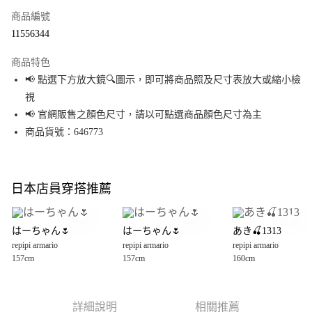
商品編號
超商取貨付款
11556344
LINE Pay
商品特色
Apple Pay
📢 點選下方放大鏡🔍圖示，即可將商品照及尺寸表放大或縮小檢
視
街口支付
📢 官網販售之顏色尺寸，請以可點選商品顏色尺寸為主
悠遊付
商品貨號：646773
Google Pay
全盈+PAY
日本店員穿搭推薦
大哥付你分期
相關說明
はーちゃん🌷
はーちゃん🌷
あき🍒1313
【大哥付你分期使用說明】
repipi armario
repipi armario
repipi armario
AFTEE先享後付
1.本服務由台灣大哥大提供，台灣大哥大用戶可立即使用無須另外申請。
157cm
157cm
160cm
2.付款方式選擇「大哥付你分期」，訂單成立後會自動跳轉到大哥付的交易
相關說明
流程，驗證手機門號後，選擇欲分期的期數、繳款截止日，確認付款後即完
【關於「AFTEE先享後付」】
成交易。
AFTEE先享後付是「在收到商品之後才付款」的支付方式。 讓您購物簡單便
運送方式
3.實際核准額度、可分期數及費用金額請依後續交易確認頁面所載為準。
利好安心！
詳細說明
相關推薦