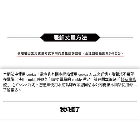
本網站中使用 cookie，欲查詢有關本網站使用 cookie 方式之詳情，及若您不希望
在電腦上使用 cookie 時應如何變更電腦的 cookie 設定，請參閱本網站「
隱私權條
款
」之 Cookie 聲明。您繼續使用本網站即表示您同意本公司得按本網站使用條款
之 Cookie 聲明使用 cookie。
了解更多 >
我知道了