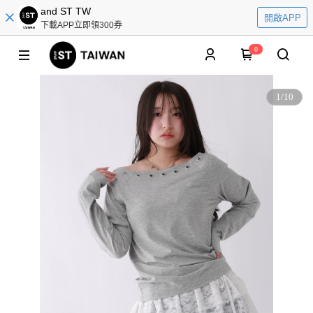
and ST TW
開啟APP
下載APP立即領300券
0
1
/
10