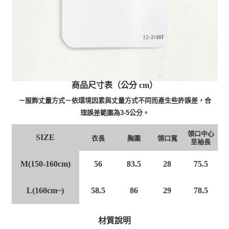
商品尺寸表（公分 cm）
－服飾丈量方式－依環境因素與丈量方式不同而產生些許誤差，合
理誤差範圍為3-5公分。
領口中心
SIZE
衣長
胸圍
領口寬
至袖長
M(150-160cm)
56
83.5
28
75.5
L(160cm~)
58.5
86
29
78.5
材質說明