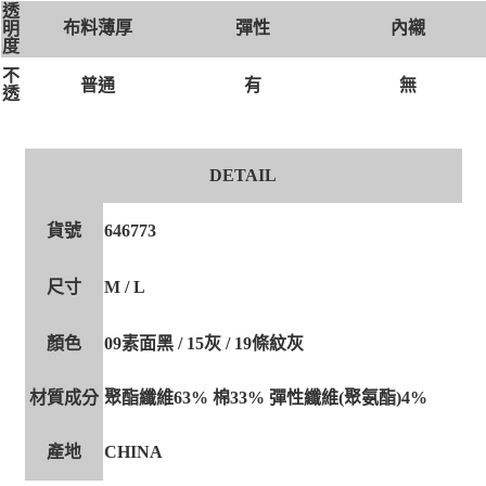
透
布料薄厚
彈性
內襯
明
度
不
有
無
普通
透
DETAIL
貨號
646773
尺寸
M / L
顏色
09素面黑 / 15灰 / 19條紋灰
材質成分
聚酯纖維63% 棉33% 彈性纖維(聚氨酯)4%
產地
CHINA