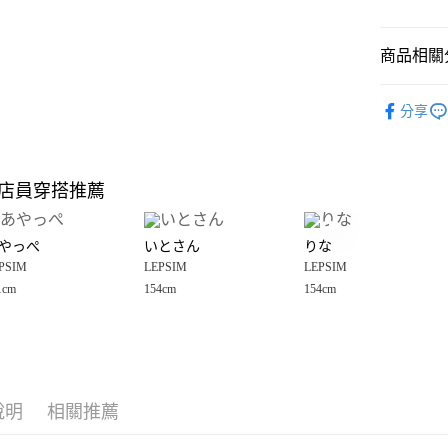
悠遊付
商品相關分
Google Pay
全盈+PAY
LEPSIM
分享
🈹 夏季 SU
大哥付你
相關說明
☀️ 2026
【大哥付
店員穿搭推薦
AFTEE先
1.本服務
女裝
上
2.付款方
相關說明
LEPSIM
流程，驗
【關於「A
やっぺ
いとさん
りな
完成交易
AFTEE
LEPSIM
3.實際核
PSIM
LEPSIM
LEPSIM
便利好安
運送方式
4.訂單成
１．簡單
1cm
154cm
154cm
消。如遇
２．便利
全家 取貨
無法說明
３．安心
【繳款方
每筆NT$8
1.分期款
【「AFT
醒簡訊。
付款後 全
１．於結帳
2.透過簡
付」結帳
每筆NT$8
帳／街口支付
說明
相關推薦
２．訂單
３．收到繳
7-11 取貨
【注意事