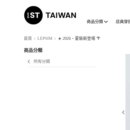
商品分類
店員穿
首頁
LEPSIM
☀️ 2026・夏裝新登場 🌴
商品分類
所有分類