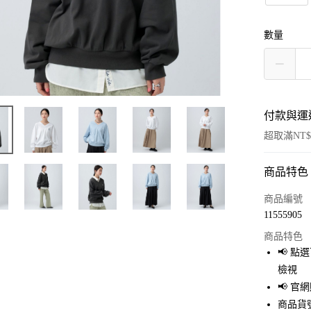
數量
付款與運
超取滿NT$
商品特色
付款方式
信用卡一
商品編號
11555905
超商取貨
商品特色
LINE Pay
📢 
檢視
Apple Pay
📢 
街口支付
商品貨號