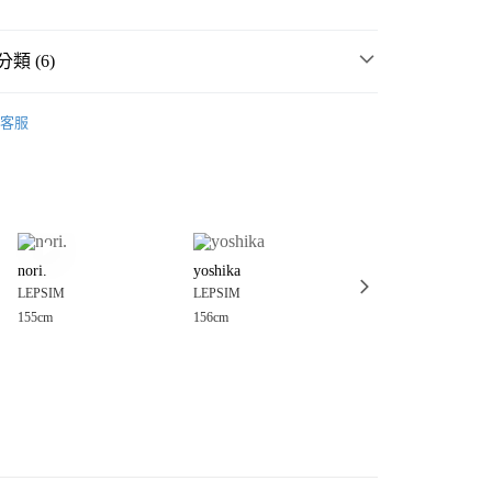
類 (6)
☀️ 2026・夏裝新登場 🌴
客服
MMER SALE ↘️
LEPSIM
分期
・夏裝新登場 🌴
LEPSIM
你分期使用說明】
享後付
由台灣大哥大提供，台灣大哥大用戶可立即使用無須另外申請。
衣
T恤
式選擇「大哥付你分期」，訂單成立後會自動跳轉到大哥付的交易
女裝
上衣
T恤
證手機門號後，選擇欲分期的期數、繳款截止日，確認付款後即
FTEE先享後付」】
。
nori.
yoshika
チヒロ
先享後付是「在收到商品之後才付款」的支付方式。 讓您購物簡單
💥SUMMER SALE↘夏季 5折起 🈹
准額度、可分期數及費用金額請依後續交易確認頁面所載為準。
LEPSIM
LEPSIM
LEPSIM
心！
立30分鐘內，如未前往確認交易或遇審核未通過，訂單將自動取
：不需註冊會員、不需綁卡、不需儲值。
155cm
156cm
162cm
「轉專審核」未通過狀況，表示未達大哥付你分期系統評分，恕
：只要手機號碼，簡訊認證，即可結帳。
付款
評估內容。
：先確認商品／服務後，再付款。
式說明】
0，滿NT$888(含以上)免運費
項不併入電信帳單，「大哥付你分期」於每月結算日後寄送繳費提
EE先享後付」結帳流程】
家取貨
方式選擇「AFTEE先享後付」後，將跳轉至「AFTEE先享後
訊連結打開帳單後，可選擇「超商條碼／台灣大直營門市／銀行轉
頁面，進行簡訊認證並確認金額後，即可完成結帳。
0，滿NT$888(含以上)免運費
／iPASS MONEY」等通路繳費。
成立數日內，您將收到繳費通知簡訊。
費通知簡訊後14天內，點擊此簡訊中的連結，可透過四大超商
付款
項】