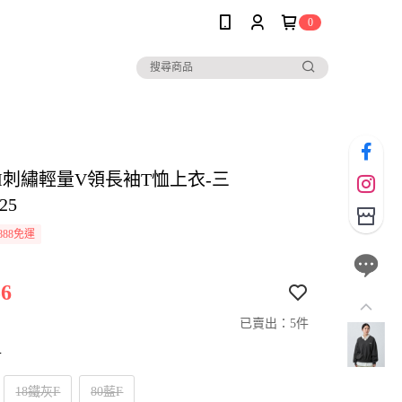
0
IM刺繡輕量V領長袖T恤上衣-三
25
888免運
6
已賣出：5件
寸
18鐵灰F
80藍F