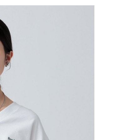
網路銀行／等多元方式進行付款，方視為交易完成。
係由「台灣大哥大股份有限公司」（以下簡稱本公司）所提供，讓
：結帳手續完成當下不需立刻繳費，但若您需要取消訂單，請聯
0，滿NT$1,500(含以上)免運費
易時，得透過本服務購買商品或服務，並由商店將買賣／分期付
的店家。未經商家同意取消之訂單仍視為有效，需透過AFTEE
金債權讓與本公司後，依約使用本公司帳單繳交帳款。
繳納相關費用。
11取貨
意付款使用「大哥付你分期」之契約關係目的，商店將以您的個人
否成功請以「AFTEE先享後付 」之結帳頁面顯示為準，若有關於
0，滿NT$1,500(含以上)免運費
含姓名、電話或地址）提供予台灣大哥大進項蒐集、處理及利
功／繳費後需取消欲退款等相關疑問，請聯繫「AFTEE先享後
公司與您本人進行分期帳單所需資料之確認、核對及更正。
援中心」
https://netprotections.freshdesk.com/support/home
戶服務條款，請詳閱以下連結：
https://oppay.tw/userRule
項】
0，滿NT$1,500(含以上)免運費
恩沛科技股份有限公司提供之「AFTEE先享後付」服務完成之
依本服務之必要範圍內提供個人資料，並將交易相關給付款項請
讓予恩沛科技股份有限公司。
個人資料處理事宜，請瀏覽以下網址：
https://aftee.tw/terms/#terms3
年的使用者請事先徵得法定代理人或監護人之同意方可使用
E先享後付」，若未經同意申辦者引起之損失，本公司不負相關責
AFTEE先享後付」時，將依據個別帳號之用戶狀況，依本公司
核予不同之上限額度；若仍有額度不足之情形，本公司將視審查
用戶進行身份認證。
一人註冊多個帳號或使用他人資訊註冊。若發現惡意使用之情
科技股份有限公司將有權停止該用戶之使用額度並採取法律行