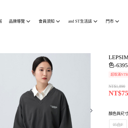
搭
品牌導覽
會員須知
and ST生活誌
門市
LEPS
色-6395
超取滿NT$
NT$1,890
NT$75
顏色與尺
05白F