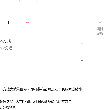
清除
紀錄
送方式
888免運
次付款
付款
點選下方放大鏡🔍圖示，即可將商品照及尺寸表放大或縮小
官網販售之顏色尺寸，請以可點選商品顏色尺寸為主
：639525