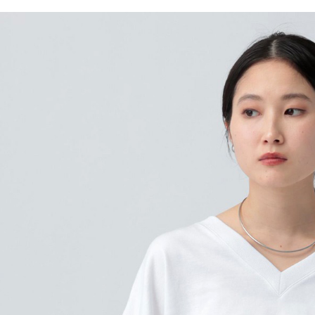
／ATM／
1.本服務
※ 請注意
每筆NT$8
用戶於交
絡購買商品
款買賣價
先享後付
付款後 7-
2.基於同
※ 交易是
每筆NT$8
資料（包
是否繳費成
用，由本
付客戶支
宅配
3.完整用
【注意事
每筆NT$8
１．透過由
交易，需
求債權轉
２．關於
３．未成
「AFTE
任。
４．使用「
即時審查
結果請求
５．嚴禁
形，恩沛
動。