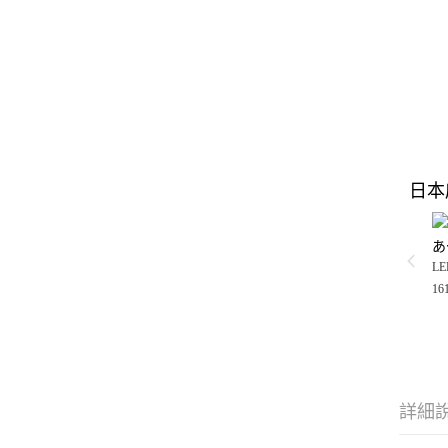
日本
あ
LE
16
詳細